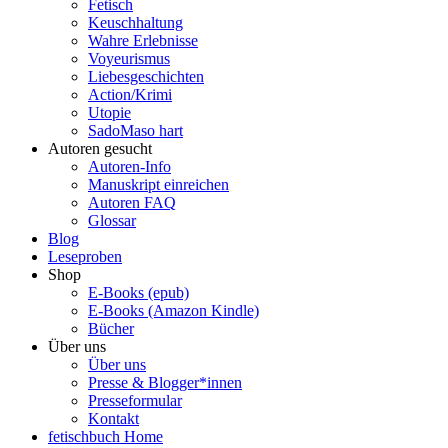
Fetisch
Keuschhaltung
Wahre Erlebnisse
Voyeurismus
Liebesgeschichten
Action/Krimi
Utopie
SadoMaso hart
Autoren gesucht
Autoren-Info
Manuskript einreichen
Autoren FAQ
Glossar
Blog
Leseproben
Shop
E-Books (epub)
E-Books (Amazon Kindle)
Bücher
Über uns
Über uns
Presse & Blogger*innen
Presseformular
Kontakt
fetischbuch Home