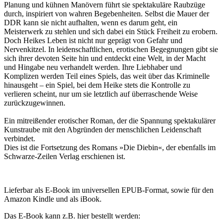
Planung und kühnen Manövern führt sie spektakuläre Raubzüge
durch, inspiriert von wahren Begebenheiten. Selbst die Mauer der
DDR kann sie nicht aufhalten, wenn es darum geht, ein
Meisterwerk zu stehlen und sich dabei ein Stück Freiheit zu erobern.
Doch Heikes Leben ist nicht nur geprägt von Gefahr und
Nervenkitzel. In leidenschaftlichen, erotischen Begegnungen gibt sie
sich ihrer devoten Seite hin und entdeckt eine Welt, in der Macht
und Hingabe neu verhandelt werden. Ihre Liebhaber und
Komplizen werden Teil eines Spiels, das weit über das Kriminelle
hinausgeht – ein Spiel, bei dem Heike stets die Kontrolle zu
verlieren scheint, nur um sie letztlich auf überraschende Weise
zurückzugewinnen.
Ein mitreißender erotischer Roman, der die Spannung spektakulärer
Kunstraube mit den Abgründen der menschlichen Leidenschaft
verbindet.
Dies ist die Fortsetzung des Romans »Die Diebin«, der ebenfalls im
Schwarze-Zeilen Verlag erschienen ist.
Lieferbar als E-Book im universellen EPUB-Format, sowie für den
Amazon Kindle und als iBook.
Das E-Book kann z.B. hier bestellt werden: