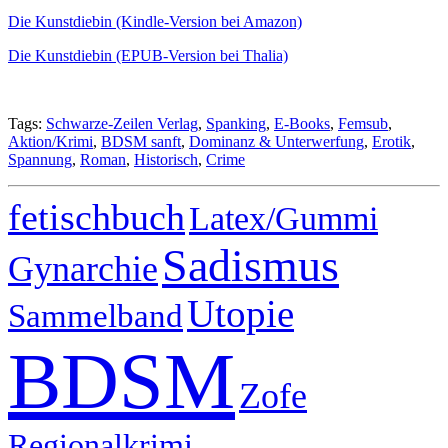
Die Kunstdiebin (Kindle-Version bei Amazon)
Die Kunstdiebin (EPUB-Version bei Thalia)
Tags:
Schwarze-Zeilen Verlag
,
Spanking
,
E-Books
,
Femsub
,
Aktion/Krimi
,
BDSM sanft
,
Dominanz & Unterwerfung
,
Erotik
,
Spannung
,
Roman
,
Historisch
,
Crime
fetischbuch
Latex/Gummi
Sadismus
Gynarchie
Utopie
Sammelband
BDSM
Zofe
Regionalkrimi