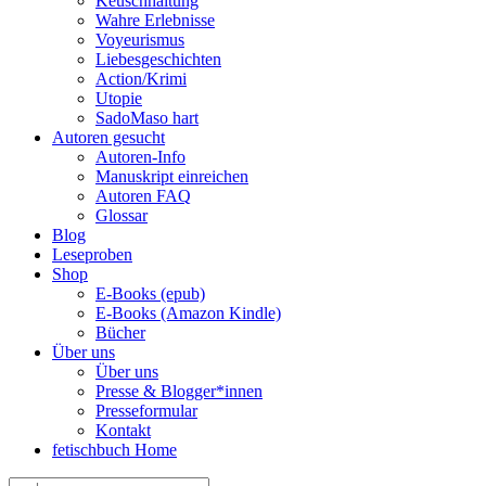
Keuschhaltung
Wahre Erlebnisse
Voyeurismus
Liebesgeschichten
Action/Krimi
Utopie
SadoMaso hart
Autoren gesucht
Autoren-Info
Manuskript einreichen
Autoren FAQ
Glossar
Blog
Leseproben
Shop
E-Books (epub)
E-Books (Amazon Kindle)
Bücher
Über uns
Über uns
Presse & Blogger*innen
Presseformular
Kontakt
fetischbuch Home