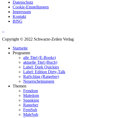
Datenschutz
Cookie-Einstellungen
Impressum
Kontakt
BfSG
Copyright © 2022 Schwarze-Zeilen Verlag
Startseite
Programm
alle Titel (E-Books)
aktuelle Titel (Buch)
Label: Dark Quickies
Label: Edition Dirty-Talk
RatSchlag (Ratgeber)
Neuerscheinungen
Themen
Femdom
Maledom
Spanking
Ratgeber
FemSub
MaleSub