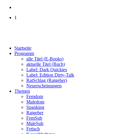
1
Startseite
Programm
alle Titel (E-Books)
aktuelle Titel (Buch)
Label: Dark Quickies
Label: Edition Dirty-Talk
RatSchlag (Ratgeber)
Neuerscheinungen
Themen
Femdom
Maledom
Spanking
Ratgeber
FemSub
MaleSub
Fetisch