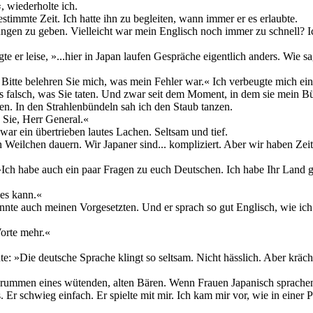
, wiederholte ich.
timmte Zeit. Ich hatte ihn zu begleiten, wann immer er es erlaubte.
ngen zu geben. Vielleicht war mein Englisch noch immer zu schnell? Ic
te er leise, »...hier in Japan laufen Gespräche eigentlich anders. Wie s
. Bitte belehren Sie mich, was mein Fehler war.« Ich verbeugte mich ei
s falsch, was Sie taten. Und zwar seit dem Moment, in dem sie mein Bü
en. In den Strahlenbündeln sah ich den Staub tanzen.
 Sie, Herr General.«
s war ein übertrieben lautes Lachen. Seltsam und tief.
 Weilchen dauern. Wir Japaner sind... kompliziert. Aber wir haben Zeit.
: »Ich habe auch ein paar Fragen zu euch Deutschen. Ich habe Ihr Land 
 es kann.«
nte auch meinen Vorgesetzten. Und er sprach so gut Englisch, wie ich
orte mehr.«
nte: »Die deutsche Sprache klingt so seltsam. Nicht hässlich. Aber krä
ummen eines wütenden, alten Bären. Wenn Frauen Japanisch sprachen,
s. Er schwieg einfach. Er spielte mit mir. Ich kam mir vor, wie in eine