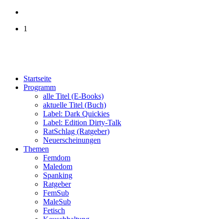
1
Startseite
Programm
alle Titel (E-Books)
aktuelle Titel (Buch)
Label: Dark Quickies
Label: Edition Dirty-Talk
RatSchlag (Ratgeber)
Neuerscheinungen
Themen
Femdom
Maledom
Spanking
Ratgeber
FemSub
MaleSub
Fetisch