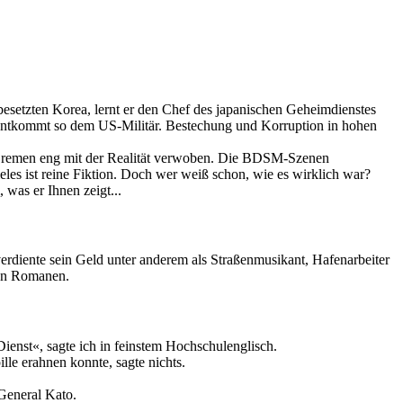
besetzten Korea, lernt er den Chef des japanischen Geheimdienstes
d entkommt so dem US-Militär. Bestechung und Korruption in hohen
örn Bremen eng mit der Realität verwoben. Die BDSM-Szenen
eles ist reine Fiktion. Doch wer weiß schon, wie es wirklich war?
was er Ihnen zeigt...
erdiente sein Geld unter anderem als Straßenmusikant, Hafenarbeiter
eren Romanen.
Dienst«, sagte ich in feinstem Hochschulenglisch.
le erahnen konnte, sagte nichts.
 General Kato.