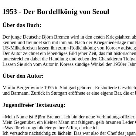
1953 - Der Bordellkönig von Seoul
Über das Buch:
Der junge Deutsche Björn Bremen wird in den ersten Kriegsjahren als 
kennen und freundet sich mit ihm an. Nach der Kriegsniederlage mut
US-Militärkreisen lassen ihn zum »Rotlichtkönig von Korea« aufsteig
Der Autor zeichnet ein lebendiges Bild jener Zeit, das mit historisc
unterstreichen dabei die Handlung und geben den Charakteren Tiefgang
Lassen Sie sich vom Autor in Koreas sündige Winkel der 1950er-Jahre
Über den Autor:
Martin Berger wurde 1955 in Stuttgart geboren. Er studierte Geschic
und Barmann. Zurück in Stuttgart eröffnete er eine eigene Bar, die er 
Jugendfreier Textauszug:
»Mein Name ist Björn Bremen. Ich bin der neue Verbindungsoffizier. I
Mein Gegenüber, ein kleiner Mann mit faltigem, gelb-braunen Leder-G
»Was für ein ungebildeter gelber Affe«, dachte ich.
Ich versuchte nachsichtig zu lächeln. Das war also der Chef des jap