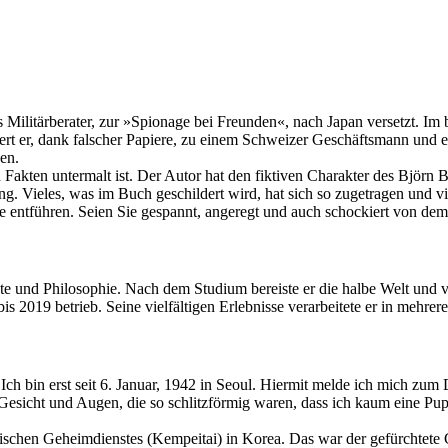
Militärberater, zur »Spionage bei Freunden«, nach Japan versetzt. Im 
iert er, dank falscher Papiere, zu einem Schweizer Geschäftsmann un
en.
hen Fakten untermalt ist. Der Autor hat den fiktiven Charakter des Bj
. Vieles, was im Buch geschildert wird, hat sich so zugetragen und vi
 entführen. Seien Sie gespannt, angeregt und auch schockiert von dem, 
hte und Philosophie. Nach dem Studium bereiste er die halbe Welt und v
bis 2019 betrieb. Seine vielfältigen Erlebnisse verarbeitete er in mehr
ch bin erst seit 6. Januar, 1942 in Seoul. Hiermit melde ich mich zum 
esicht und Augen, die so schlitzförmig waren, dass ich kaum eine Pupil
anischen Geheimdienstes (Kempeitai) in Korea. Das war der gefürchtete