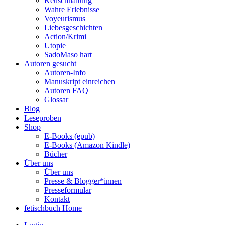
Keuschhaltung
Wahre Erlebnisse
Voyeurismus
Liebesgeschichten
Action/Krimi
Utopie
SadoMaso hart
Autoren gesucht
Autoren-Info
Manuskript einreichen
Autoren FAQ
Glossar
Blog
Leseproben
Shop
E-Books (epub)
E-Books (Amazon Kindle)
Bücher
Über uns
Über uns
Presse & Blogger*innen
Presseformular
Kontakt
fetischbuch Home