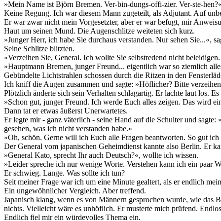
»Mein Name ist Björn Bremen. Ver-bin-dungs-offi-zier. Ver-ste-hen?«
Keine Regung. Ich war diesem Mann zugeteilt, als Adjutant. Auf unbes
Er war zwar nicht mein Vorgesetzter, aber er war befugt, mir Anweisu
Haut um seinen Mund. Die Augenschlitze weiteten sich kurz.
»Junger Herr, ich habe Sie durchaus verstanden. Nur sehen Sie...«, sag
Seine Schlitze blitzten.
»Verzeihen Sie, General. Ich wollte Sie selbstredend nicht beleidigen
»Hauptmann Bremen, junger Freund... eigentlich war so ziemlich alle
Gebündelte Lichtstrahlen schossen durch die Ritzen in den Fensterläd
Ich kniff die Augen zusammen und sagte: »Höflicher? Bitte verzeihen
Plötzlich änderte sich sein Verhalten schlagartig. Er lachte laut los. E
»Schon gut, junger Freund. Ich werde Euch alles zeigen. Das wird ein
Dann tat er etwas äußerst Unerwartetes.
Er legte mir - ganz väterlich - seine Hand auf die Schulter und sagte
gesehen, was ich nicht verstanden habe.«
»Oh, schön. Gerne will ich Euch alle Fragen beantworten. So gut ich
Der General vom japanischen Geheimdienst kannte also Berlin. Er kan
»General Kato, sprecht Ihr auch Deutsch?«, wollte ich wissen.
»Leider spreche ich nur wenige Worte. Verstehen kann ich ein paar W
Er schwieg. Lange. Was sollte ich tun?
Seit meiner Frage war ich um eine Minute gealtert, als er endlich mei
Ein ungewöhnlicher Vergleich. Aber treffend.
Japanisch klang, wenn es von Männern gesprochen wurde, wie das Br
nichts. Vielleicht wäre es unhöflich. Er musterte mich prüfend. Endlo
Endlich fiel mir ein würdevolles Thema ein.