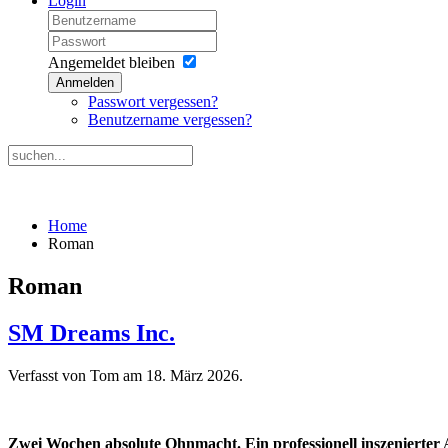
Login
Angemeldet bleiben
Anmelden
Passwort vergessen?
Benutzername vergessen?
Home
Roman
Roman
SM Dreams Inc.
Verfasst von Tom am
18. März 2026
.
Zwei Wochen absolute Ohnmacht. Ein professionell inszenierter