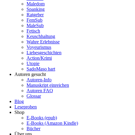
Maledom
Spanking
Ratgeber
FemSub
MaleSub
Fetisch
Keuschhaltung
Wahre Erlebnisse
Voyeurismus
Liebesgeschichten
Action/Krimi
Utopie
SadoMaso hart
Autoren gesucht
Autoren-Info
Manuskript einreichen
Autoren FAQ
Glossar
Blog
Leseproben
Shop
E-Books (epub)
E-Books (Amazon Kindle)
Bücher
Über uns