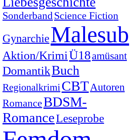
Liebesgeschichte
Sonderband
Science Fiction
Malesub
Gynarchie
Ü18
Aktion/Krimi
amüsant
Buch
Domantik
CBT
Autoren
Regionalkrimi
BDSM-
Romance
Romance
Leseprobe
Femdom