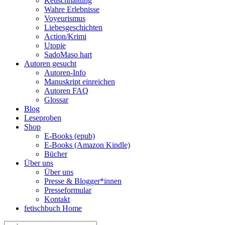
Keuschhaltung
Wahre Erlebnisse
Voyeurismus
Liebesgeschichten
Action/Krimi
Utopie
SadoMaso hart
Autoren gesucht
Autoren-Info
Manuskript einreichen
Autoren FAQ
Glossar
Blog
Leseproben
Shop
E-Books (epub)
E-Books (Amazon Kindle)
Bücher
Über uns
Über uns
Presse & Blogger*innen
Presseformular
Kontakt
fetischbuch Home