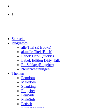
1
Startseite
Programm
alle Titel (E-Books)
aktuelle Titel (Buch)
Label: Dark Quickies
Label: Edition Dirty-Talk
RatSchlag (Ratgeber)
Neuerscheinungen
Themen
Femdom
Maledom
Spanking
Ratgeber
FemSub
MaleSub
Fetisch