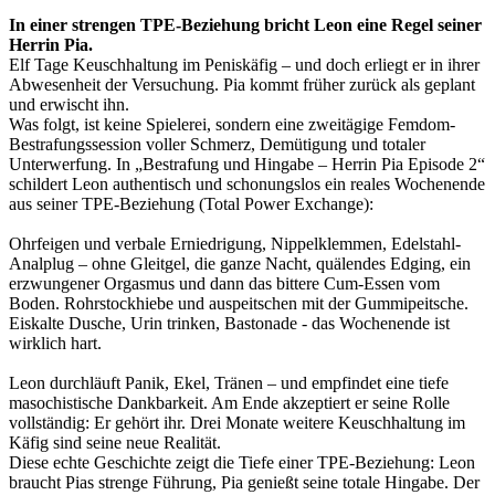
In einer strengen TPE-Beziehung bricht Leon eine Regel seiner
Herrin Pia.
Elf Tage Keuschhaltung im Peniskäfig – und doch erliegt er in ihrer
Abwesenheit der Versuchung. Pia kommt früher zurück als geplant
und erwischt ihn.
Was folgt, ist keine Spielerei, sondern eine zweitägige Femdom-
Bestrafungssession voller Schmerz, Demütigung und totaler
Unterwerfung. In „Bestrafung und Hingabe – Herrin Pia Episode 2“
schildert Leon authentisch und schonungslos ein reales Wochenende
aus seiner TPE-Beziehung (Total Power Exchange):
Ohrfeigen und verbale Erniedrigung, Nippelklemmen, Edelstahl-
Analplug – ohne Gleitgel, die ganze Nacht, quälendes Edging, ein
erzwungener Orgasmus und dann das bittere Cum-Essen vom
Boden. Rohrstockhiebe und auspeitschen mit der Gummipeitsche.
Eiskalte Dusche, Urin trinken, Bastonade - das Wochenende ist
wirklich hart.
Leon durchläuft Panik, Ekel, Tränen – und empfindet eine tiefe
masochistische Dankbarkeit. Am Ende akzeptiert er seine Rolle
vollständig: Er gehört ihr. Drei Monate weitere Keuschhaltung im
Käfig sind seine neue Realität.
Diese echte Geschichte zeigt die Tiefe einer TPE-Beziehung: Leon
braucht Pias strenge Führung, Pia genießt seine totale Hingabe. Der