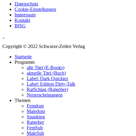
Datenschutz
Cookie-Einstellungen
Impressum
Kontakt
BfSG
Copyright © 2022 Schwarze-Zeilen Verlag
Startseite
Programm
alle Titel (E-Books)
aktuelle Titel (Buch)
Label: Dark Quickies
Label: Edition Dirty-Talk
RatSchlag (Ratgeber)
Neuerscheinungen
Themen
Femdom
Maledom
Spanking
Ratgeber
FemSub
MaleSub