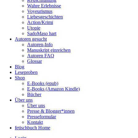
Keuschhaltung
Wahre Erlebnisse
Voyeurismus
Liebesgeschichten
Action/Krimi
Utopie
SadoMaso hart
Autoren gesucht
Autoren-Info
Manuskript einreichen
Autoren FAQ
Glossar
Blog
Leseproben
Shop
E-Books (epub)
E-Books (Amazon Kindle)
Bücher
Über uns
Über uns
Presse & Blogger*innen
Presseformular
Kontakt
fetischbuch Home