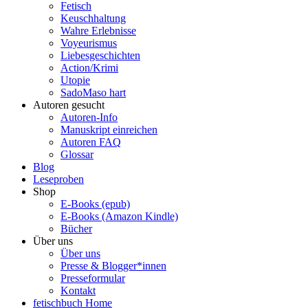
Fetisch
Keuschhaltung
Wahre Erlebnisse
Voyeurismus
Liebesgeschichten
Action/Krimi
Utopie
SadoMaso hart
Autoren gesucht
Autoren-Info
Manuskript einreichen
Autoren FAQ
Glossar
Blog
Leseproben
Shop
E-Books (epub)
E-Books (Amazon Kindle)
Bücher
Über uns
Über uns
Presse & Blogger*innen
Presseformular
Kontakt
fetischbuch Home