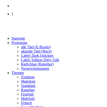
1
Startseite
Programm
alle Titel (E-Books)
aktuelle Titel (Buch)
Label: Dark Quickies
Label: Edition Dirty-Talk
RatSchlag (Ratgeber)
Neuerscheinungen
Themen
Femdom
Maledom
Spanking
Ratgeber
FemSub
MaleSub
Fetisch