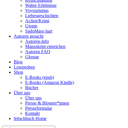
Keuschhaltung
Wahre Erlebnisse
Voyeurismus
Liebesgeschichten
Action/Krimi
Utopie
SadoMaso hart
Autoren gesucht
Autoren-Info
Manuskript einreichen
Autoren FAQ
Glossar
Blog
Leseproben
Shop
E-Books (epub)
E-Books (Amazon Kindle)
Bücher
Über uns
Über uns
Presse & Blogger*innen
Presseformular
Kontakt
fetischbuch Home