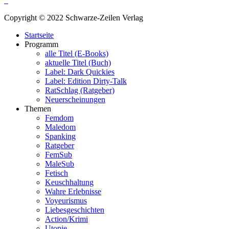
Copyright © 2022 Schwarze-Zeilen Verlag
Startseite
Programm
alle Titel (E-Books)
aktuelle Titel (Buch)
Label: Dark Quickies
Label: Edition Dirty-Talk
RatSchlag (Ratgeber)
Neuerscheinungen
Themen
Femdom
Maledom
Spanking
Ratgeber
FemSub
MaleSub
Fetisch
Keuschhaltung
Wahre Erlebnisse
Voyeurismus
Liebesgeschichten
Action/Krimi
Utopie