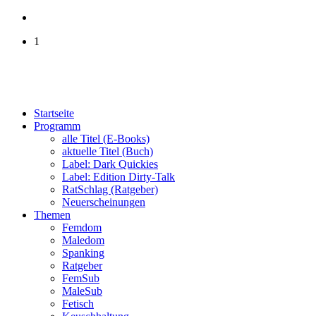
1
Startseite
Programm
alle Titel (E-Books)
aktuelle Titel (Buch)
Label: Dark Quickies
Label: Edition Dirty-Talk
RatSchlag (Ratgeber)
Neuerscheinungen
Themen
Femdom
Maledom
Spanking
Ratgeber
FemSub
MaleSub
Fetisch