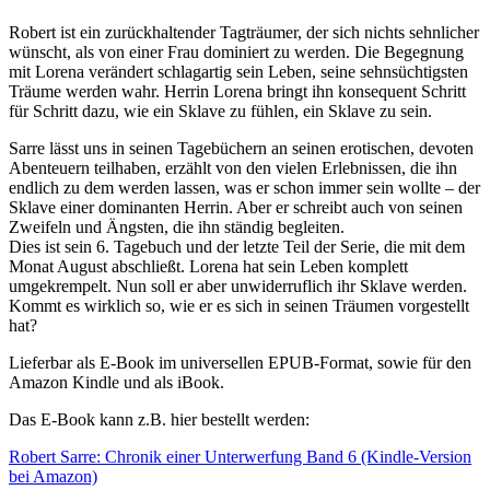
Robert ist ein zurückhaltender Tagträumer, der sich nichts sehnlicher
wünscht, als von einer Frau dominiert zu werden. Die Begegnung
mit Lorena verändert schlagartig sein Leben, seine sehnsüchtigsten
Träume werden wahr. Herrin Lorena bringt ihn konsequent Schritt
für Schritt dazu, wie ein Sklave zu fühlen, ein Sklave zu sein.
Sarre lässt uns in seinen Tagebüchern an seinen erotischen, devoten
Abenteuern teilhaben, erzählt von den vielen Erlebnissen, die ihn
endlich zu dem werden lassen, was er schon immer sein wollte – der
Sklave einer dominanten Herrin. Aber er schreibt auch von seinen
Zweifeln und Ängsten, die ihn ständig begleiten.
Dies ist sein 6. Tagebuch und der letzte Teil der Serie, die mit dem
Monat August abschließt. Lorena hat sein Leben komplett
umgekrempelt. Nun soll er aber unwiderruflich ihr Sklave werden.
Kommt es wirklich so, wie er es sich in seinen Träumen vorgestellt
hat?
Lieferbar als E-Book im universellen EPUB-Format, sowie für den
Amazon Kindle und als iBook.
Das E-Book kann z.B. hier bestellt werden:
Robert Sarre: Chronik einer Unterwerfung Band 6 (Kindle-Version
bei Amazon)