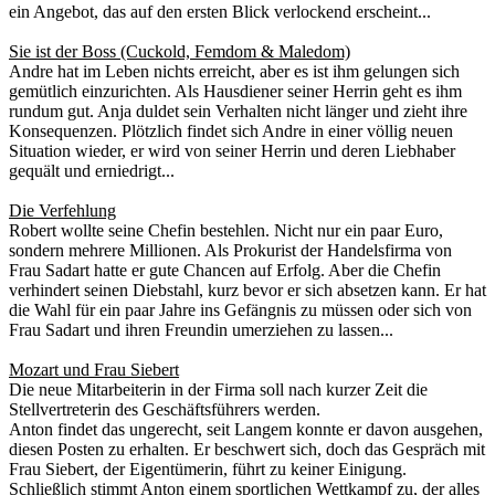
ein Angebot, das auf den ersten Blick verlockend erscheint...
Sie ist der Boss (Cuckold, Femdom & Maledom)
Andre hat im Leben nichts erreicht, aber es ist ihm gelungen sich
gemütlich einzurichten. Als Hausdiener seiner Herrin geht es ihm
rundum gut. Anja duldet sein Verhalten nicht länger und zieht ihre
Konsequenzen. Plötzlich findet sich Andre in einer völlig neuen
Situation wieder, er wird von seiner Herrin und deren Liebhaber
gequält und erniedrigt...
Die Verfehlung
Robert wollte seine Chefin bestehlen. Nicht nur ein paar Euro,
sondern mehrere Millionen. Als Prokurist der Handelsfirma von
Frau Sadart hatte er gute Chancen auf Erfolg. Aber die Chefin
verhindert seinen Diebstahl, kurz bevor er sich absetzen kann. Er hat
die Wahl für ein paar Jahre ins Gefängnis zu müssen oder sich von
Frau Sadart und ihren Freundin umerziehen zu lassen...
Mozart und Frau Siebert
Die neue Mitarbeiterin in der Firma soll nach kurzer Zeit die
Stellvertreterin des Geschäftsführers werden.
Anton findet das ungerecht, seit Langem konnte er davon ausgehen,
diesen Posten zu erhalten. Er beschwert sich, doch das Gespräch mit
Frau Siebert, der Eigentümerin, führt zu keiner Einigung.
Schließlich stimmt Anton einem sportlichen Wettkampf zu, der alles