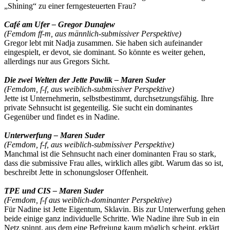
„Shining“ zu einer ferngesteuerten Frau?
Café am Ufer – Gregor Dunajew
(Femdom ff-m, aus männlich-submissiver Perspektive)
Gregor lebt mit Nadja zusammen. Sie haben sich aufeinander
eingespielt, er devot, sie dominant. So könnte es weiter gehen,
allerdings nur aus Gregors Sicht.
Die zwei Welten der Jette Pawlik – Maren Suder
(Femdom, f-f, aus weiblich-submissiver Perspektive)
Jette ist Unternehmerin, selbstbestimmt, durchsetzungsfähig. Ihre
private Sehnsucht ist gegenteilig. Sie sucht ein dominantes
Gegenüber und findet es in Nadine.
Unterwerfung – Maren Suder
(Femdom, f-f, aus weiblich-submissiver Perspektive)
Manchmal ist die Sehnsucht nach einer dominanten Frau so stark,
dass die submissive Frau alles, wirklich alles gibt. Warum das so ist,
beschreibt Jette in schonungsloser Offenheit.
TPE und CIS – Maren Suder
(Femdom, f-f aus weiblich-dominanter Perspektive)
Für Nadine ist Jette Eigentum, Sklavin. Bis zur Unterwerfung gehen
beide einige ganz individuelle Schritte. Wie Nadine ihre Sub in ein
Netz spinnt, aus dem eine Befreiung kaum möglich scheint, erklärt