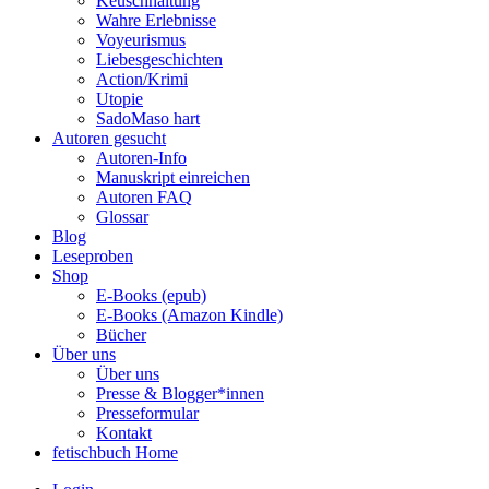
Keuschhaltung
Wahre Erlebnisse
Voyeurismus
Liebesgeschichten
Action/Krimi
Utopie
SadoMaso hart
Autoren gesucht
Autoren-Info
Manuskript einreichen
Autoren FAQ
Glossar
Blog
Leseproben
Shop
E-Books (epub)
E-Books (Amazon Kindle)
Bücher
Über uns
Über uns
Presse & Blogger*innen
Presseformular
Kontakt
fetischbuch Home