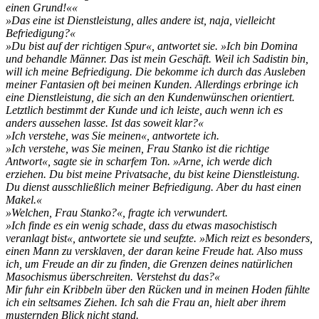
einen Grund!««
»Das eine ist Dienstleistung, alles andere ist, naja, vielleicht
Befriedigung?«
»Du bist auf der richtigen Spur«, antwortet sie. »Ich bin Domina
und behandle Männer. Das ist mein Geschäft. Weil ich Sadistin bin,
will ich meine Befriedigung. Die bekomme ich durch das Ausleben
meiner Fantasien oft bei meinen Kunden. Allerdings erbringe ich
eine Dienstleistung, die sich an den Kundenwünschen orientiert.
Letztlich bestimmt der Kunde und ich leiste, auch wenn ich es
anders aussehen lasse. Ist das soweit klar?«
»Ich verstehe, was Sie meinen«, antwortete ich.
»Ich verstehe, was Sie meinen, Frau Stanko ist die richtige
Antwort«, sagte sie in scharfem Ton. »Arne, ich werde dich
erziehen. Du bist meine Privatsache, du bist keine Dienstleistung.
Du dienst ausschließlich meiner Befriedigung. Aber du hast einen
Makel.«
»Welchen, Frau Stanko?«, fragte ich verwundert.
»Ich finde es ein wenig schade, dass du etwas masochistisch
veranlagt bist«, antwortete sie und seufzte. »Mich reizt es besonders,
einen Mann zu versklaven, der daran keine Freude hat. Also muss
ich, um Freude an dir zu finden, die Grenzen deines natürlichen
Masochismus überschreiten. Verstehst du das?«
Mir fuhr ein Kribbeln über den Rücken und in meinen Hoden fühlte
ich ein seltsames Ziehen. Ich sah die Frau an, hielt aber ihrem
musternden Blick nicht stand.