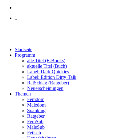
1
Startseite
Programm
alle Titel (E-Books)
aktuelle Titel (Buch)
Label: Dark Quickies
Label: Edition Dirty-Talk
RatSchlag (Ratgeber)
Neuerscheinungen
Themen
Femdom
Maledom
Spanking
Ratgeber
FemSub
MaleSub
Fetisch