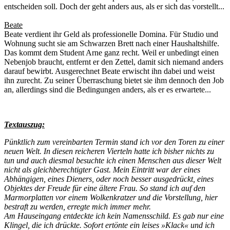
entscheiden soll. Doch der geht anders aus, als er sich das vorstellt...
Beate
Beate verdient ihr Geld als professionelle Domina. Für Studio und
Wohnung sucht sie am Schwarzen Brett nach einer Haushaltshilfe.
Das kommt dem Student Arne ganz recht. Weil er unbedingt einen
Nebenjob braucht, entfernt er den Zettel, damit sich niemand anders
darauf bewirbt. Ausgerechnet Beate erwischt ihn dabei und weist
ihn zurecht. Zu seiner Überraschung bietet sie ihm dennoch den Job
an, allerdings sind die Bedingungen anders, als er es erwartete...
Textauszug:
Pünktlich zum vereinbarten Termin stand ich vor den Toren zu einer
neuen Welt. In diesen reicheren Vierteln hatte ich bisher nichts zu
tun und auch diesmal besuchte ich einen Menschen aus dieser Welt
nicht als gleichberechtigter Gast. Mein Eintritt war der eines
Abhängigen, eines Dieners, oder noch besser ausgedrückt, eines
Objektes der Freude für eine ältere Frau. So stand ich auf den
Marmorplatten vor einem Wolkenkratzer und die Vorstellung, hier
bestraft zu werden, erregte mich immer mehr.
Am Hauseingang entdeckte ich kein Namensschild. Es gab nur eine
Klingel, die ich drückte. Sofort ertönte ein leises »Klack« und ich