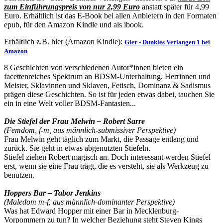
zum Einführungspreis von nur 2,99 Euro
anstatt später für 4,99
Euro. Erhältlich ist das E-Book bei allen Anbietern in den Formaten
epub, für den Amazon Kindle und als ibook.
Erhältlich z.B. hier (Amazon Kindle):
Gier - Dunkles Verlangen 1 bei
Amazon
8 Geschichten von verschiedenen Autor*innen bieten ein
facettenreiches Spektrum an BDSM-Unterhaltung. Herrinnen und
Meister, Sklavinnen und Sklaven, Fetisch, Dominanz & Sadismus
prägen diese Geschichten. So ist für jeden etwas dabei, tauchen Sie
ein in eine Welt voller BDSM-Fantasien...
Die Stiefel der Frau Melwin – Robert Sarre
(Femdom, f-m, aus männlich-submissiver Perspektive)
Frau Melwin geht täglich zum Markt, die Passage entlang und
zurück. Sie geht in etwas abgenutzten Stiefeln.
Stiefel ziehen Robert magisch an. Doch interessant werden Stiefel
erst, wenn sie eine Frau trägt, die es versteht, sie als Werkzeug zu
benutzen.
Hoppers Bar – Tabor Jenkins
(Maledom m-f, aus männlich-dominanter Perspektive)
Was hat Edward Hopper mit einer Bar in Mecklenburg-
Vorpommern zu tun? In welcher Beziehung steht Steven Kings