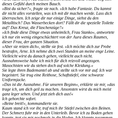
dieses Gefühl durch meinen Bauch.
»Bist du sicher?«, fragte sie nach. »Ich habe Fantasie. Du kannst
dir nicht alles vorstellen, was ich mit dir machen werde. Lass dich
überraschen. Ich zeige dir nur einige Dinge, siehst du den
Metalltisch? Das Wasserbecken dort? Fällt dir die spezielle Toilette
auf? Das Kreuz, die Flaschenzüge?«
»Ich finde diese Dinge etwas unheimlich, Frau Stanko«, antwortete
ich nur ein wenig eingeschüchtert von der Aura dieses Raumes,
dieser Frau, der ganzen Situation.
»Aber sie reizen dich«, stellte sie fest. »Ich möchte dich zur Probe
bestrafen, Arne. Ich nehme dich zwei Stunden an meine enge Leine.
Vielleicht wirst du danach gehen, vielleicht auch nicht.
Ausnahmsweise habe ich mich für dich reizvoll angezogen.
Masochisten wie du stehen doch auf solche Kleidung.«
Sie legte ihren Bademantel ab und stellte sich vor mir auf. Ich war
begeistert. Sie trug eine Reithose, Schaftstiefel, eine schwarze
Uniformjacke.
»Das ist die Ausnahme. Für unseren Beginn«, erklärte sie mir, »das
trage ich, um dich geil zu machen. Ansonsten wirst du mich meist
ganz leger sehen. Und jetzt zieh dich aus!«
Ich gehorchte sofort.
»Beine breit!«, kommandierte sie.
Kaum stand ich vor ihr, traf mich ihr Stiefel zwischen den Beinen.
Der Schmerz fuhr mir in den Unterleib. Bevor ich zu Boden gehen
konnte, trat sie mir nochmals in die Hoden. Ich klappte zusammen