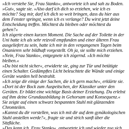
»Ich verstehe Sie, Frau Stanko«, antwortete ich und sah zu Boden.
»Gut«, sagte sie. »Also darf ich dich so erziehen, wie ich es
möchte? Sag mir, darf ich dich so weit bringen, dass du hier aus
dem Fenster springst, wenn ich es verlange? Du wirst jetzt deine
Entscheidung treffen. Möchtest du bleiben oder möchtest du
gehen?«
Ich zögerte einen kurzen Moment. Die Sache auf der Toilette in der
Uni hatte ich als sehr reizvoll empfunden und einer älteren Frau
ausgeliefert zu sein, hatte ich mir in den vergangenen Tagen beim
Onanieren sehr bildhaft vorgestellt. Oh ja, sie sollte mich erziehen.
»Nein, Frau Stanko«, entgegnete ich zögernd. »Ich möchte
bleiben.«
»Du bist nicht sicher«, erwiderte sie, ging zur Tür und betätigte
einen Schalter. Gedämpftes Licht beleuchtete die Wände und einige
Geräte wurden hell bestrahlt.
»Ich zeige dir einige der Sachen, die ich gern mache«, erklärte sie.
»Dort ist der Bock zum Auspeitschen, der Klassiker unter den
Geräten. Er bildet eine wichtige Basis deiner Erziehung. Du erlebst
auf ihm deine Grundausbildung in Gehorsam und Konsequenz.«
Sie zeigte auf einen schwarz bespannten Stuhl mit glänzenden
Chromteilen.
»Kannst du dir vorstellen, was ich mit dir auf dem gynäkologischen
Stuhl anstellen werde?«, fragte sie und strich sanft über die
Sitzfläche.
»Das kann ich, Frau Stanko«, antwortete ich und wieder zog sich