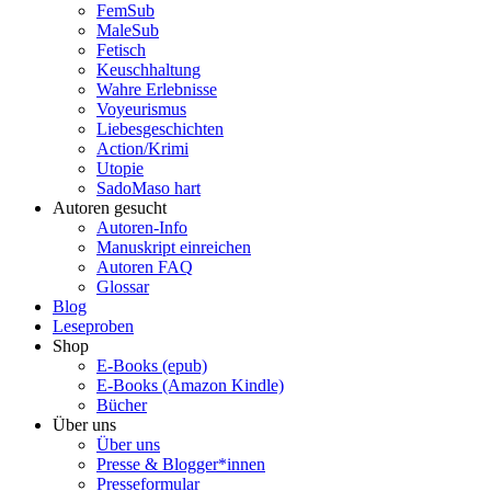
FemSub
MaleSub
Fetisch
Keuschhaltung
Wahre Erlebnisse
Voyeurismus
Liebesgeschichten
Action/Krimi
Utopie
SadoMaso hart
Autoren gesucht
Autoren-Info
Manuskript einreichen
Autoren FAQ
Glossar
Blog
Leseproben
Shop
E-Books (epub)
E-Books (Amazon Kindle)
Bücher
Über uns
Über uns
Presse & Blogger*innen
Presseformular