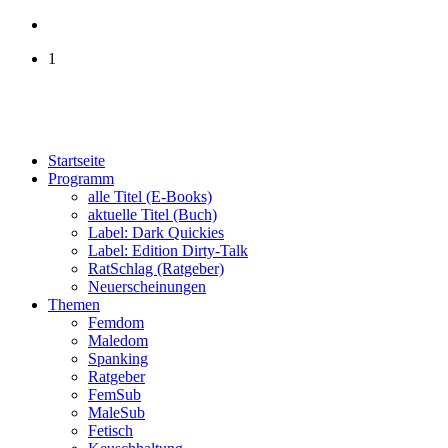
1
Startseite
Programm
alle Titel (E-Books)
aktuelle Titel (Buch)
Label: Dark Quickies
Label: Edition Dirty-Talk
RatSchlag (Ratgeber)
Neuerscheinungen
Themen
Femdom
Maledom
Spanking
Ratgeber
FemSub
MaleSub
Fetisch