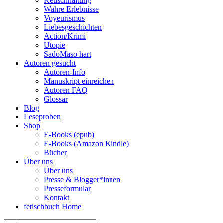
Keuschhaltung
Wahre Erlebnisse
Voyeurismus
Liebesgeschichten
Action/Krimi
Utopie
SadoMaso hart
Autoren gesucht
Autoren-Info
Manuskript einreichen
Autoren FAQ
Glossar
Blog
Leseproben
Shop
E-Books (epub)
E-Books (Amazon Kindle)
Bücher
Über uns
Über uns
Presse & Blogger*innen
Presseformular
Kontakt
fetischbuch Home