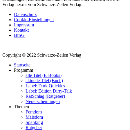
Verlag u.v.m. vom Schwarze-Zeilen Verlag.
Datenschutz
Cookie-Einstellungen
Impressum
Kontakt
BfSG
Copyright © 2022 Schwarze-Zeilen Verlag
Startseite
Programm
alle Titel (E-Books)
aktuelle Titel (Buch)
Label: Dark Quickies
Label: Edition Dirty-Talk
RatSchlag (Ratgeber)
Neuerscheinungen
Themen
Femdom
Maledom
Spanking
Ratgeber