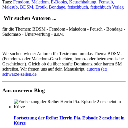
Tags:
Femdom
,
Maledom
,
E-Books
,
Keuschhaltung
,
Femsub
,
Malesub
,
BDSM
,
Erotik
,
Bondage
,
fetischbuch
,
fetischbuch Verlag
Wir suchen Autoren ...
für die Themen: BDSM - Femdom - Maledom - Fetisch - Bondage -
Sadomaso - Unterwerfung - u.s.w.
Wir suchen wieder Autoren für Texte rund um das Thema BDSM.
(Femdom- oder Maledom-Geschichten, homo- oder heteroerotische
Geschichten). Gleich ob du über sanfte Dominanz oder harten SM
schreibst. Wir freuen uns auf dein Manuskript.
autoren (at)
schwarze-zeilen.de
Aus unserem Blog
Fortsetzung der Reihe: Herrin Pia. Episode 2 erscheint in
Kürze