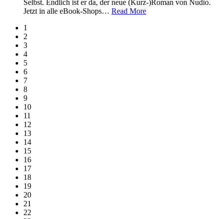
Selbst. Endlich ist er da, der neue (Kurz-)Roman von Nudio.
Jetzt in alle eBook-Shops
…
Read More
1
2
3
4
5
6
7
8
9
10
11
12
13
14
15
16
17
18
19
20
21
22