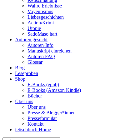
Keuschhaltung
Wahre Erlebnisse
Voyeurismus
Liebesgeschichten
Action/Krimi
Utopie
SadoMaso hart
Autoren gesucht
Autoren-Info
Manuskript einreichen
Autoren FAQ
Glossar
Blog
Leseproben
Shop
E-Books (epub)
E-Books (Amazon Kindle)
Bücher
Über uns
Über uns
Presse & Blogger*innen
Presseformular
Kontakt
fetischbuch Home