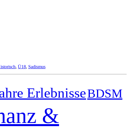
istorisch
,
Ü18
,
Sadismus
ahre Erlebnisse
BDSM
nanz &