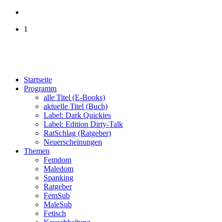
1
Startseite
Programm
alle Titel (E-Books)
aktuelle Titel (Buch)
Label: Dark Quickies
Label: Edition Dirty-Talk
RatSchlag (Ratgeber)
Neuerscheinungen
Themen
Femdom
Maledom
Spanking
Ratgeber
FemSub
MaleSub
Fetisch