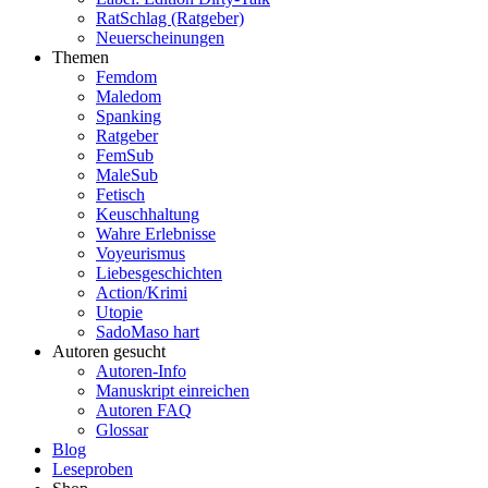
RatSchlag (Ratgeber)
Neuerscheinungen
Themen
Femdom
Maledom
Spanking
Ratgeber
FemSub
MaleSub
Fetisch
Keuschhaltung
Wahre Erlebnisse
Voyeurismus
Liebesgeschichten
Action/Krimi
Utopie
SadoMaso hart
Autoren gesucht
Autoren-Info
Manuskript einreichen
Autoren FAQ
Glossar
Blog
Leseproben