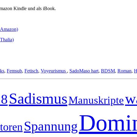
Amazon Kindle und als iBook.
ei Amazon)
Thalia)
ks
,
Femsub
,
Fetisch
,
Voyeurismus
,
SadoMaso hart
,
BDSM
,
Roman
,
H
Sadismus
w
8
Manuskripte
Domi
Spannung
toren