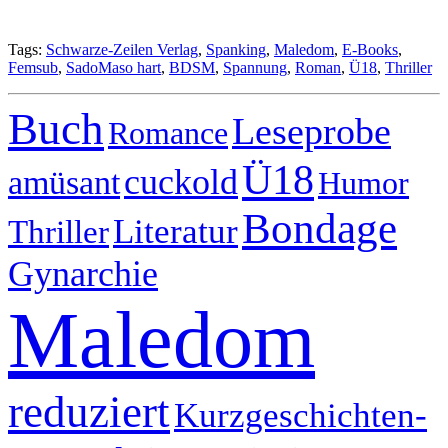
Tags:
Schwarze-Zeilen Verlag
,
Spanking
,
Maledom
,
E-Books
,
Femsub
,
SadoMaso hart
,
BDSM
,
Spannung
,
Roman
,
Ü18
,
Thriller
Buch
Leseprobe
Romance
Ü18
cuckold
amüsant
Humor
Bondage
Literatur
Thriller
Gynarchie
Maledom
reduziert
Kurzgeschichten-