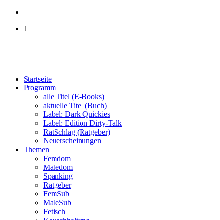
1
Startseite
Programm
alle Titel (E-Books)
aktuelle Titel (Buch)
Label: Dark Quickies
Label: Edition Dirty-Talk
RatSchlag (Ratgeber)
Neuerscheinungen
Themen
Femdom
Maledom
Spanking
Ratgeber
FemSub
MaleSub
Fetisch