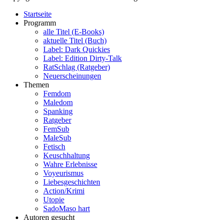
Startseite
Programm
alle Titel (E-Books)
aktuelle Titel (Buch)
Label: Dark Quickies
Label: Edition Dirty-Talk
RatSchlag (Ratgeber)
Neuerscheinungen
Themen
Femdom
Maledom
Spanking
Ratgeber
FemSub
MaleSub
Fetisch
Keuschhaltung
Wahre Erlebnisse
Voyeurismus
Liebesgeschichten
Action/Krimi
Utopie
SadoMaso hart
Autoren gesucht