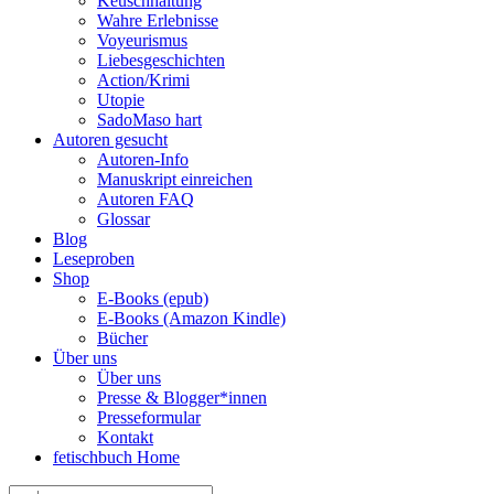
Keuschhaltung
Wahre Erlebnisse
Voyeurismus
Liebesgeschichten
Action/Krimi
Utopie
SadoMaso hart
Autoren gesucht
Autoren-Info
Manuskript einreichen
Autoren FAQ
Glossar
Blog
Leseproben
Shop
E-Books (epub)
E-Books (Amazon Kindle)
Bücher
Über uns
Über uns
Presse & Blogger*innen
Presseformular
Kontakt
fetischbuch Home