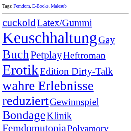
Tags:
Femdom
,
E-Books
,
Malesub
cuckold
Latex/Gummi
Keuschhaltung
Gay
Buch
Petplay
Heftroman
Erotik
Edition Dirty-Talk
wahre Erlebnisse
reduziert
Gewinnspiel
Bondage
Klinik
Femdomutopia
Polyamory