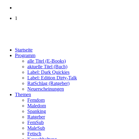
1
Startseite
Programm
alle Titel (E-Books)
aktuelle Titel (Buch)
Label: Dark Quickies
Label: Edition Dirty-Talk
RatSchlag (Ratgeber)
Neuerscheinungen
Themen
Femdom
Maledom
Spanking
Ratgeber
FemSub
MaleSub
Fetisch