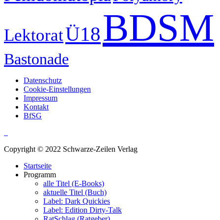
BDSM
Ü18
Lektorat
Bastonade
Datenschutz
Cookie-Einstellungen
Impressum
Kontakt
BfSG
Copyright © 2022 Schwarze-Zeilen Verlag
Startseite
Programm
alle Titel (E-Books)
aktuelle Titel (Buch)
Label: Dark Quickies
Label: Edition Dirty-Talk
RatSchlag (Ratgeber)