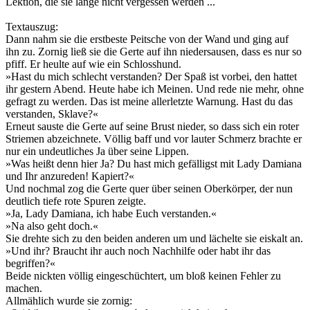
Lektion, die sie lange nicht vergessen werden ...
Textauszug:
Dann nahm sie die erstbeste Peitsche von der Wand und ging auf
ihn zu. Zornig ließ sie die Gerte auf ihn niedersausen, dass es nur so
pfiff. Er heulte auf wie ein Schlosshund.
»Hast du mich schlecht verstanden? Der Spaß ist vorbei, den hattet
ihr gestern Abend. Heute habe ich Meinen. Und rede nie mehr, ohne
gefragt zu werden. Das ist meine allerletzte Warnung. Hast du das
verstanden, Sklave?«
Erneut sauste die Gerte auf seine Brust nieder, so dass sich ein roter
Striemen abzeichnete. Völlig baff und vor lauter Schmerz brachte er
nur ein undeutliches Ja über seine Lippen.
»Was heißt denn hier Ja? Du hast mich gefälligst mit Lady Damiana
und Ihr anzureden! Kapiert?«
Und nochmal zog die Gerte quer über seinen Oberkörper, der nun
deutlich tiefe rote Spuren zeigte.
»Ja, Lady Damiana, ich habe Euch verstanden.«
»Na also geht doch.«
Sie drehte sich zu den beiden anderen um und lächelte sie eiskalt an.
»Und ihr? Braucht ihr auch noch Nachhilfe oder habt ihr das
begriffen?«
Beide nickten völlig eingeschüchtert, um bloß keinen Fehler zu
machen.
Allmählich wurde sie zornig: