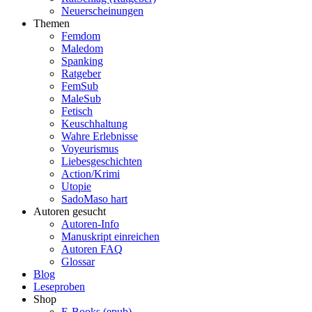
Neuerscheinungen
Themen
Femdom
Maledom
Spanking
Ratgeber
FemSub
MaleSub
Fetisch
Keuschhaltung
Wahre Erlebnisse
Voyeurismus
Liebesgeschichten
Action/Krimi
Utopie
SadoMaso hart
Autoren gesucht
Autoren-Info
Manuskript einreichen
Autoren FAQ
Glossar
Blog
Leseproben
Shop
E-Books (epub)