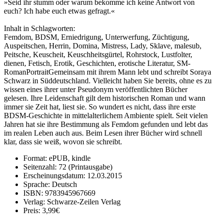
»Seid ihr stumm oder warum bekomme ich keine Antwort von
euch? Ich habe euch etwas gefragt.«
Inhalt in Schlagworten:
Femdom, BDSM, Erniedrigung, Unterwerfung, Züchtigung,
Auspeitschen, Herrin, Domina, Mistress, Lady, Sklave, malesub,
Peitsche, Keuscheit, Keuschheitsgürtel, Rohrstock, Lustfolter,
dienen, Fetisch, Erotik, Geschichten, erotische Literatur, SM-
RomanPortraitGemeinsam mit ihrem Mann lebt und schreibt Soraya
Schwarz in Süddeutschland. Vielleicht haben Sie bereits, ohne es zu
wissen eines ihrer unter Pseudonym veröffentlichten Bücher
gelesen. Ihre Leidenschaft gilt dem historischen Roman und wann
immer sie Zeit hat, liest sie. So wundert es nicht, dass ihre erste
BDSM-Geschichte in mittelalterlichem Ambiente spielt. Seit vielen
Jahren hat sie ihre Bestimmung als Femdom gefunden und lebt das
im realen Leben auch aus. Beim Lesen ihrer Bücher wird schnell
klar, dass sie weiß, wovon sie schreibt.
Format: ePUB, kindle
Seitenzahl: 72 (Printausgabe)
Erscheinungsdatum: 12.03.2015
Sprache: Deutsch
ISBN: 9783945967669
Verlag: Schwarze-Zeilen Verlag
Preis: 3,99€