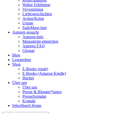
Keuschhaltung
Wahre Erlebnisse
Voyeurismus
Liebesgeschichten
Action/Krimi
Utopie
SadoMaso hart
Autoren gesucht
Autoren-Info
Manuskript einreichen
Autoren FAQ
Glossar
Blog
Leseproben
Shop
E-Books (epub)
E-Books (Amazon Kindle)
Bücher
Über uns
Über uns
Presse & Blogger*innen
Presseformular
Kontakt
fetischbuch Home