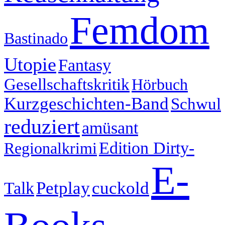
Femdom
Bastinado
Utopie
Fantasy
Gesellschaftskritik
Hörbuch
Kurzgeschichten-Band
Schwul
reduziert
amüsant
Edition Dirty-
Regionalkrimi
E-
cuckold
Petplay
Talk