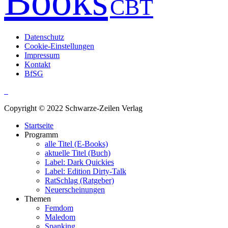
Books
CBT
Datenschutz
Cookie-Einstellungen
Impressum
Kontakt
BfSG
Copyright © 2022 Schwarze-Zeilen Verlag
Startseite
Programm
alle Titel (E-Books)
aktuelle Titel (Buch)
Label: Dark Quickies
Label: Edition Dirty-Talk
RatSchlag (Ratgeber)
Neuerscheinungen
Themen
Femdom
Maledom
Spanking