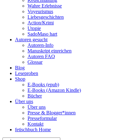
Keuschhaltung
Wahre Erlebnisse
Voyeurismus
Liebesgeschichten
Action/Krimi
Utopie
SadoMaso hart
Autoren gesucht
Autoren-Info
Manuskript einreichen
Autoren FAQ
Glossar
Blog
Leseproben
Shop
E-Books (epub)
E-Books (Amazon Kindle)
Bücher
Über uns
Über uns
Presse & Blogger*innen
Presseformular
Kontakt
fetischbuch Home