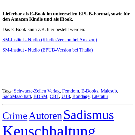
Lieferbar als E-Book im universellen EPUB-Format, sowie für
den Amazon Kindle und als iBook.
Das E-Book kann z.B. hier bestellt werden:
SM-Institut - Nudio (Kindle-Version bei Amazon)
SM-Institut - Nudio (EPUB-Version bei Thalia)
Tags:
Schwarze-Zeilen Verlag
,
Femdom
,
E-Books
,
Malesub
,
SadoMaso hart
,
BDSM
,
CBT
,
Ü18
,
Bondage
,
Literatur
Sadismus
Autoren
Crime
Keuschhaltung