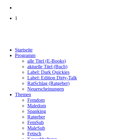
1
Startseite
Programm
alle Titel (E-Books)
aktuelle Titel (Buch)
Label: Dark Quickies
Label: Edition Dirty-Talk
RatSchlag (Ratgeber)
Neuerscheinungen
Themen
Femdom
Maledom
Spanking
Ratgeber
FemSub
MaleSub
Fetisch