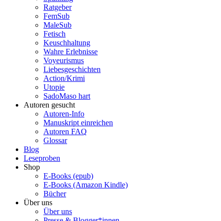
Ratgeber
FemSub
MaleSub
Fetisch
Keuschhaltung
Wahre Erlebnisse
Voyeurismus
Liebesgeschichten
Action/Krimi
Utopie
SadoMaso hart
Autoren gesucht
Autoren-Info
Manuskript einreichen
Autoren FAQ
Glossar
Blog
Leseproben
Shop
E-Books (epub)
E-Books (Amazon Kindle)
Bücher
Über uns
Über uns
Presse & Blogger*innen