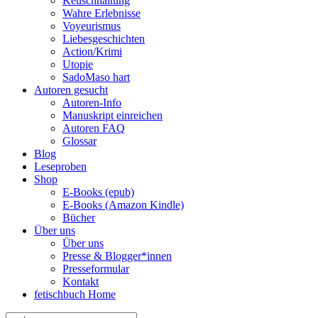
Keuschhaltung
Wahre Erlebnisse
Voyeurismus
Liebesgeschichten
Action/Krimi
Utopie
SadoMaso hart
Autoren gesucht
Autoren-Info
Manuskript einreichen
Autoren FAQ
Glossar
Blog
Leseproben
Shop
E-Books (epub)
E-Books (Amazon Kindle)
Bücher
Über uns
Über uns
Presse & Blogger*innen
Presseformular
Kontakt
fetischbuch Home