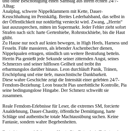
und ohne Beschönigung einen Samstag aus ihrem echten 24/7-
Alltag:
Analplug, schwere Nippelklammern mit Kette, Dauer-
Keuschhaltung im Peniskäfig. Breites Lederhalsband, das selbst in
der Öffentlichkeit nur notdürftig versteckt wird. Zwang, „Herrin“
laut auszusprechen, mitten im Supermarkt. Jeder Fehler zieht sofort
Strafen nach sich: harte Gertenhiebe, Rohrstockhiebe, bis die Haut
glüht.
Zu Hause nur noch auf knien bewegen, in High Heels, Harness und
Fesseln. Füße massieren, als lebender Aschenbecher dienen,
Nippelqualen ertragen, stündlich um weitere Bestrafung betteln.
Herrin Pia genießt jede Sekunde seiner zitternden Angst, seines
Schmerzes und seiner hilflosen Geilheit und treibt ihn
erbarmungslos darüber hinaus. Leon durchläuft Panik, Tränen,
Erschöpfung und eine tiefe, masochistische Dankbarkeit.
Diese wahre Geschichte zeigt die Intensität einer gelebten 24/7-
Femdom-Beziehung: Leon braucht Pias unerbittliche Kontrolle, Pia
seine bedingungslose Hingabe. Der Schmerz schweißt sie
zusammen.
Reale Femdom-Erlebnisse für Leser, die extremes SM, forcierte
Analdehnung, Dauer-Chastity, öffentliche Demütigung, harte
Schläge und authentische totale Machtausübung suchen. Keine
Fantasie, sondern wahre Begebenheiten.