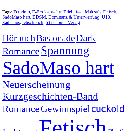
Tags:
Femdom
,
E-Books
,
wahre Erlebnisse
,
Malesub
,
Fetisch
,
SadoMaso hart
,
BDSM
,
Dominanz & Unterwerfung
,
Ü18
,
Sadismus
,
fetischbuch
,
fetischbuch Verlag
Hörbuch
Bastonade
Dark
Spannung
Romance
SadoMaso hart
Neuerscheinung
Kurzgeschichten-Band
cuckold
Romance
Gewinnspiel
Fetisch