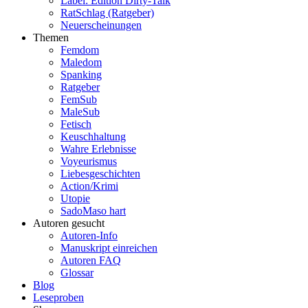
Label: Edition Dirty-Talk
RatSchlag (Ratgeber)
Neuerscheinungen
Themen
Femdom
Maledom
Spanking
Ratgeber
FemSub
MaleSub
Fetisch
Keuschhaltung
Wahre Erlebnisse
Voyeurismus
Liebesgeschichten
Action/Krimi
Utopie
SadoMaso hart
Autoren gesucht
Autoren-Info
Manuskript einreichen
Autoren FAQ
Glossar
Blog
Leseproben