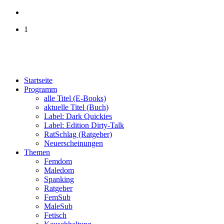
1
Startseite
Programm
alle Titel (E-Books)
aktuelle Titel (Buch)
Label: Dark Quickies
Label: Edition Dirty-Talk
RatSchlag (Ratgeber)
Neuerscheinungen
Themen
Femdom
Maledom
Spanking
Ratgeber
FemSub
MaleSub
Fetisch