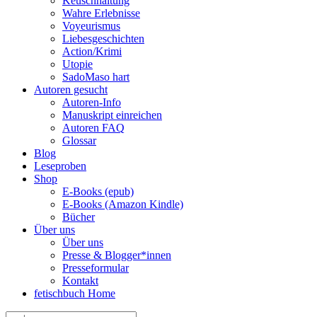
Keuschhaltung
Wahre Erlebnisse
Voyeurismus
Liebesgeschichten
Action/Krimi
Utopie
SadoMaso hart
Autoren gesucht
Autoren-Info
Manuskript einreichen
Autoren FAQ
Glossar
Blog
Leseproben
Shop
E-Books (epub)
E-Books (Amazon Kindle)
Bücher
Über uns
Über uns
Presse & Blogger*innen
Presseformular
Kontakt
fetischbuch Home