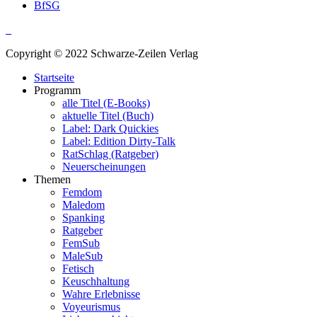
BfSG
Copyright © 2022 Schwarze-Zeilen Verlag
Startseite
Programm
alle Titel (E-Books)
aktuelle Titel (Buch)
Label: Dark Quickies
Label: Edition Dirty-Talk
RatSchlag (Ratgeber)
Neuerscheinungen
Themen
Femdom
Maledom
Spanking
Ratgeber
FemSub
MaleSub
Fetisch
Keuschhaltung
Wahre Erlebnisse
Voyeurismus