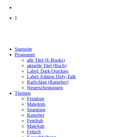
1
Startseite
Programm
alle Titel (E-Books)
aktuelle Titel (Buch)
Label: Dark Quickies
Label: Edition Dirty-Talk
RatSchlag (Ratgeber)
Neuerscheinungen
Themen
Femdom
Maledom
Spanking
Ratgeber
FemSub
MaleSub
Fetisch