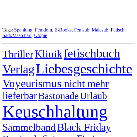
Tags:
Spanking
,
Femdom
,
E-Books
,
Femsub
,
Malesub
,
Fetisch
,
SadoMaso hart
,
Utopie
fetischbuch
Klinik
Thriller
Liebesgeschichte
Verlag
Voyeurismus
nicht mehr
lieferbar
Bastonade
Urlaub
Keuschhaltung
Sammelband
Black Friday