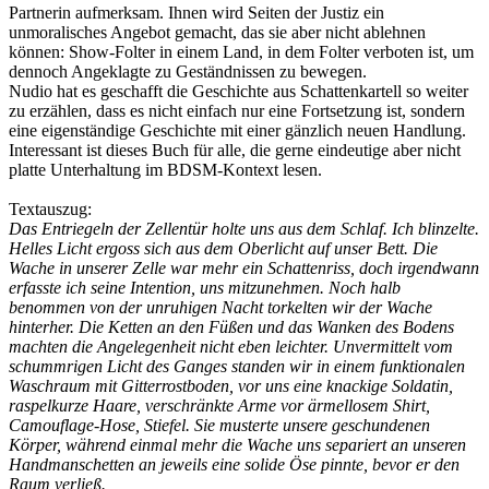
Partnerin aufmerksam. Ihnen wird Seiten der Justiz ein
unmoralisches Angebot gemacht, das sie aber nicht ablehnen
können: Show-Folter in einem Land, in dem Folter verboten ist, um
dennoch Angeklagte zu Geständnissen zu bewegen.
Nudio hat es geschafft die Geschichte aus Schattenkartell so weiter
zu erzählen, dass es nicht einfach nur eine Fortsetzung ist, sondern
eine eigenständige Geschichte mit einer gänzlich neuen Handlung.
Interessant ist dieses Buch für alle, die gerne eindeutige aber nicht
platte Unterhaltung im BDSM-Kontext lesen.
Textauszug:
Das Entriegeln der Zellentür holte uns aus dem Schlaf. Ich blinzelte.
Helles Licht ergoss sich aus dem Oberlicht auf unser Bett. Die
Wache in unserer Zelle war mehr ein Schattenriss, doch irgendwann
erfasste ich seine Intention, uns mitzunehmen. Noch halb
benommen von der unruhigen Nacht torkelten wir der Wache
hinterher. Die Ketten an den Füßen und das Wanken des Bodens
machten die Angelegenheit nicht eben leichter. Unvermittelt vom
schummrigen Licht des Ganges standen wir in einem funktionalen
Waschraum mit Gitterrostboden, vor uns eine knackige Soldatin,
raspelkurze Haare, verschränkte Arme vor ärmellosem Shirt,
Camouflage-Hose, Stiefel. Sie musterte unsere geschundenen
Körper, während einmal mehr die Wache uns separiert an unseren
Handmanschetten an jeweils eine solide Öse pinnte, bevor er den
Raum verließ.