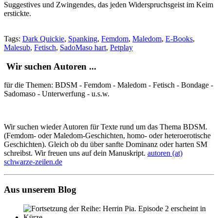
Suggestives und Zwingendes, das jeden Widerspruchsgeist im Keim
erstickte.
Tags:
Dark Quickie
,
Spanking
,
Femdom
,
Maledom
,
E-Books
,
Malesub
,
Fetisch
,
SadoMaso hart
,
Petplay
Wir suchen Autoren ...
für die Themen: BDSM - Femdom - Maledom - Fetisch - Bondage -
Sadomaso - Unterwerfung - u.s.w.
Wir suchen wieder Autoren für Texte rund um das Thema BDSM.
(Femdom- oder Maledom-Geschichten, homo- oder heteroerotische
Geschichten). Gleich ob du über sanfte Dominanz oder harten SM
schreibst. Wir freuen uns auf dein Manuskript.
autoren (at)
schwarze-zeilen.de
Aus unserem Blog