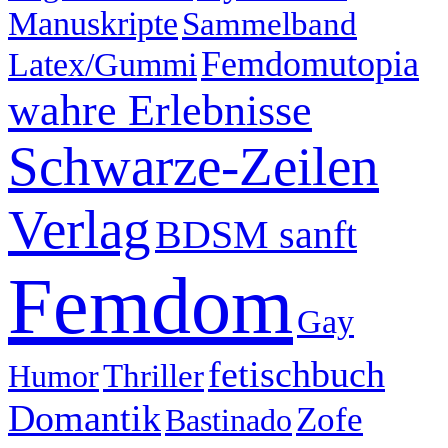
Manuskripte
Sammelband
Femdomutopia
Latex/Gummi
wahre Erlebnisse
Schwarze-Zeilen
Verlag
BDSM sanft
Femdom
Gay
fetischbuch
Humor
Thriller
Domantik
Zofe
Bastinado