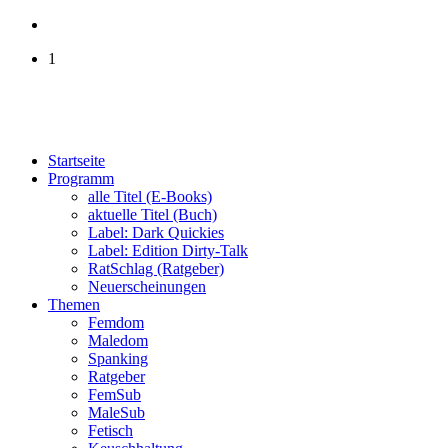
1
Startseite
Programm
alle Titel (E-Books)
aktuelle Titel (Buch)
Label: Dark Quickies
Label: Edition Dirty-Talk
RatSchlag (Ratgeber)
Neuerscheinungen
Themen
Femdom
Maledom
Spanking
Ratgeber
FemSub
MaleSub
Fetisch