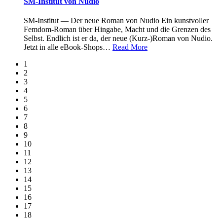
SM-Institut von Nudio
SM-Institut — Der neue Roman von Nudio Ein kunstvoller
Femdom-Roman über Hingabe, Macht und die Grenzen des
Selbst. Endlich ist er da, der neue (Kurz-)Roman von Nudio.
Jetzt in alle eBook-Shops
…
Read More
1
2
3
4
5
6
7
8
9
10
11
12
13
14
15
16
17
18