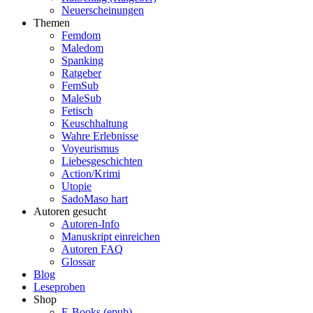
Neuerscheinungen
Themen
Femdom
Maledom
Spanking
Ratgeber
FemSub
MaleSub
Fetisch
Keuschhaltung
Wahre Erlebnisse
Voyeurismus
Liebesgeschichten
Action/Krimi
Utopie
SadoMaso hart
Autoren gesucht
Autoren-Info
Manuskript einreichen
Autoren FAQ
Glossar
Blog
Leseproben
Shop
E-Books (epub)