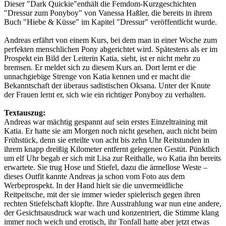
Dieser "Dark Quickie"enthält die Femdom-Kurzgeschichten
"Dressur zum Ponyboy" von Vanessa Haßler, die bereits in ihrem
Buch "Hiebe & Küsse" im Kapitel "Dressur" veröffentlicht wurde.
Andreas erfährt von einem Kurs, bei dem man in einer Woche zum
perfekten menschlichen Pony abgerichtet wird. Spätestens als er im
Prospekt ein Bild der Leiterin Katia, sieht, ist er nicht mehr zu
bremsen. Er meldet sich zu diesem Kurs an. Dort lernt er die
unnachgiebige Strenge von Katia kennen und er macht die
Bekanntschaft der überaus sadistischen Oksana. Unter der Knute
der Frauen lernt er, sich wie ein richtiger Ponyboy zu verhalten.
Textauszug:
Andreas war mächtig gespannt auf sein erstes Einzeltraining mit
Katia. Er hatte sie am Morgen noch nicht gesehen, auch nicht beim
Frühstück, denn sie erteilte von acht bis zehn Uhr Reitstunden in
ihrem knapp dreißig Kilometer entfernt gelegenen Gestüt. Pünktlich
um elf Uhr begab er sich mit Lisa zur Reithalle, wo Katia ihn bereits
erwartete. Sie trug Hose und Stiefel, dazu die ärmellose Weste –
dieses Outfit kannte Andreas ja schon vom Foto aus dem
Werbeprospekt. In der Hand hielt sie die unvermeidliche
Reitpeitsche, mit der sie immer wieder spielerisch gegen ihren
rechten Stiefelschaft klopfte. Ihre Ausstrahlung war nun eine andere,
der Gesichtsausdruck war wach und konzentriert, die Stimme klang
immer noch weich und erotisch, ihr Tonfall hatte aber jetzt etwas