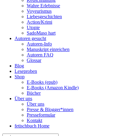
Keuschhaltung
Wahre Erlebnisse
Voyeurismus
Liebesgeschichten
Action/Krimi
Utopie
SadoMaso hart
Autoren gesucht
Autoren-Info
Manuskript einreichen
Autoren FAQ
Glossar
Blog
Leseproben
Shop
E-Books (epub)
E-Books (Amazon Kindle)
Bücher
Über uns
Über uns
Presse & Blogger*innen
Presseformular
Kontakt
fetischbuch Home