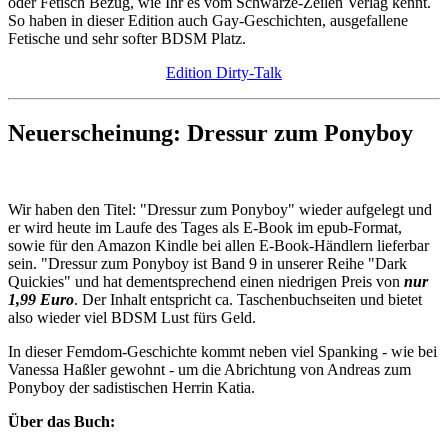
oder Fetisch Bezug, wie Ihr es vom Schwarze-Zeilen Verlag kennt.
So haben in dieser Edition auch Gay-Geschichten, ausgefallene
Fetische und sehr softer BDSM Platz.
Edition Dirty-Talk
Neuerscheinung: Dressur zum Ponyboy
Wir haben den Titel: "Dressur zum Ponyboy" wieder aufgelegt und
er wird heute im Laufe des Tages als E-Book im epub-Format,
sowie für den Amazon Kindle bei allen E-Book-Händlern lieferbar
sein. "Dressur zum Ponyboy ist Band 9 in unserer Reihe "Dark
Quickies" und hat dementsprechend einen niedrigen Preis von
nur
1,99 Euro
. Der Inhalt entspricht ca. Taschenbuchseiten und bietet
also wieder viel BDSM Lust fürs Geld.
In dieser Femdom-Geschichte kommt neben viel Spanking - wie bei
Vanessa Haßler gewohnt - um die Abrichtung von Andreas zum
Ponyboy der sadistischen Herrin Katia.
Über das Buch: