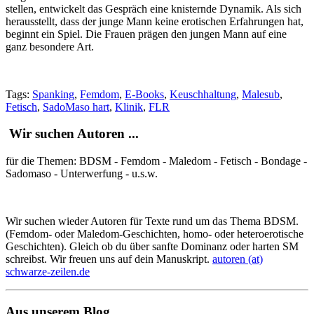
stellen, entwickelt das Gespräch eine knisternde Dynamik. Als sich
herausstellt, dass der junge Mann keine erotischen Erfahrungen hat,
beginnt ein Spiel. Die Frauen prägen den jungen Mann auf eine
ganz besondere Art.
Tags:
Spanking
,
Femdom
,
E-Books
,
Keuschhaltung
,
Malesub
,
Fetisch
,
SadoMaso hart
,
Klinik
,
FLR
Wir suchen Autoren ...
für die Themen: BDSM - Femdom - Maledom - Fetisch - Bondage -
Sadomaso - Unterwerfung - u.s.w.
Wir suchen wieder Autoren für Texte rund um das Thema BDSM.
(Femdom- oder Maledom-Geschichten, homo- oder heteroerotische
Geschichten). Gleich ob du über sanfte Dominanz oder harten SM
schreibst. Wir freuen uns auf dein Manuskript.
autoren (at)
schwarze-zeilen.de
Aus unserem Blog