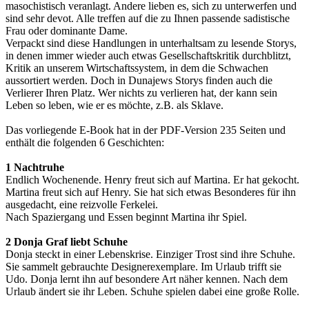
masochistisch veranlagt. Andere lieben es, sich zu unterwerfen und
sind sehr devot. Alle treffen auf die zu Ihnen passende sadistische
Frau oder dominante Dame.
Verpackt sind diese Handlungen in unterhaltsam zu lesende Storys,
in denen immer wieder auch etwas Gesellschaftskritik durchblitzt,
Kritik an unserem Wirtschaftssystem, in dem die Schwachen
aussortiert werden. Doch in Dunajews Storys finden auch die
Verlierer Ihren Platz. Wer nichts zu verlieren hat, der kann sein
Leben so leben, wie er es möchte, z.B. als Sklave.
Das vorliegende E-Book hat in der PDF-Version 235 Seiten und
enthält die folgenden 6 Geschichten:
1 Nachtruhe
Endlich Wochenende. Henry freut sich auf Martina. Er hat gekocht.
Martina freut sich auf Henry. Sie hat sich etwas Besonderes für ihn
ausgedacht, eine reizvolle Ferkelei.
Nach Spaziergang und Essen beginnt Martina ihr Spiel.
2 Donja Graf liebt Schuhe
Donja steckt in einer Lebenskrise. Einziger Trost sind ihre Schuhe.
Sie sammelt gebrauchte Designerexemplare. Im Urlaub trifft sie
Udo. Donja lernt ihn auf besondere Art näher kennen. Nach dem
Urlaub ändert sie ihr Leben. Schuhe spielen dabei eine große Rolle.