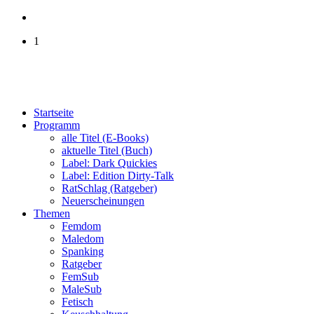
1
Startseite
Programm
alle Titel (E-Books)
aktuelle Titel (Buch)
Label: Dark Quickies
Label: Edition Dirty-Talk
RatSchlag (Ratgeber)
Neuerscheinungen
Themen
Femdom
Maledom
Spanking
Ratgeber
FemSub
MaleSub
Fetisch