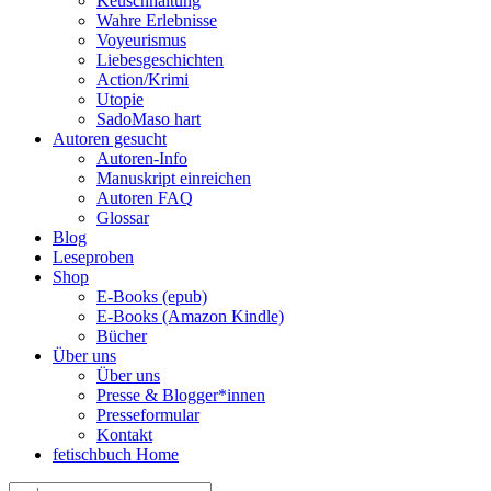
Keuschhaltung
Wahre Erlebnisse
Voyeurismus
Liebesgeschichten
Action/Krimi
Utopie
SadoMaso hart
Autoren gesucht
Autoren-Info
Manuskript einreichen
Autoren FAQ
Glossar
Blog
Leseproben
Shop
E-Books (epub)
E-Books (Amazon Kindle)
Bücher
Über uns
Über uns
Presse & Blogger*innen
Presseformular
Kontakt
fetischbuch Home