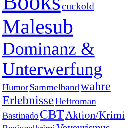
Books
cuckold
Malesub
Dominanz &
Unterwerfung
wahre
Humor
Sammelband
Erlebnisse
Heftroman
CBT
Aktion/Krimi
Bastinado
Voyeurismus
Regionalkrimi