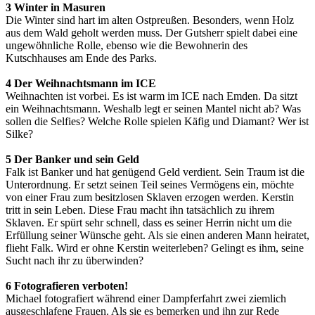
3 Winter in Masuren
Die Winter sind hart im alten Ostpreußen. Besonders, wenn Holz
aus dem Wald geholt werden muss. Der Gutsherr spielt dabei eine
ungewöhnliche Rolle, ebenso wie die Bewohnerin des
Kutschhauses am Ende des Parks.
4 Der Weihnachtsmann im ICE
Weihnachten ist vorbei. Es ist warm im ICE nach Emden. Da sitzt
ein Weihnachtsmann. Weshalb legt er seinen Mantel nicht ab? Was
sollen die Selfies? Welche Rolle spielen Käfig und Diamant? Wer ist
Silke?
5 Der Banker und sein Geld
Falk ist Banker und hat genügend Geld verdient. Sein Traum ist die
Unterordnung. Er setzt seinen Teil seines Vermögens ein, möchte
von einer Frau zum besitzlosen Sklaven erzogen werden. Kerstin
tritt in sein Leben. Diese Frau macht ihn tatsächlich zu ihrem
Sklaven. Er spürt sehr schnell, dass es seiner Herrin nicht um die
Erfüllung seiner Wünsche geht. Als sie einen anderen Mann heiratet,
flieht Falk. Wird er ohne Kerstin weiterleben? Gelingt es ihm, seine
Sucht nach ihr zu überwinden?
6 Fotografieren verboten!
Michael fotografiert während einer Dampferfahrt zwei ziemlich
ausgeschlafene Frauen. Als sie es bemerken und ihn zur Rede