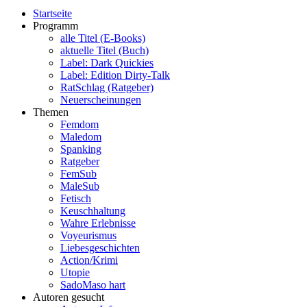
Startseite
Programm
alle Titel (E-Books)
aktuelle Titel (Buch)
Label: Dark Quickies
Label: Edition Dirty-Talk
RatSchlag (Ratgeber)
Neuerscheinungen
Themen
Femdom
Maledom
Spanking
Ratgeber
FemSub
MaleSub
Fetisch
Keuschhaltung
Wahre Erlebnisse
Voyeurismus
Liebesgeschichten
Action/Krimi
Utopie
SadoMaso hart
Autoren gesucht