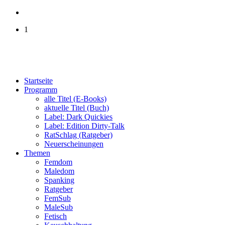
1
Startseite
Programm
alle Titel (E-Books)
aktuelle Titel (Buch)
Label: Dark Quickies
Label: Edition Dirty-Talk
RatSchlag (Ratgeber)
Neuerscheinungen
Themen
Femdom
Maledom
Spanking
Ratgeber
FemSub
MaleSub
Fetisch