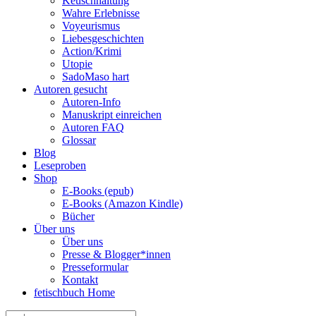
Keuschhaltung
Wahre Erlebnisse
Voyeurismus
Liebesgeschichten
Action/Krimi
Utopie
SadoMaso hart
Autoren gesucht
Autoren-Info
Manuskript einreichen
Autoren FAQ
Glossar
Blog
Leseproben
Shop
E-Books (epub)
E-Books (Amazon Kindle)
Bücher
Über uns
Über uns
Presse & Blogger*innen
Presseformular
Kontakt
fetischbuch Home