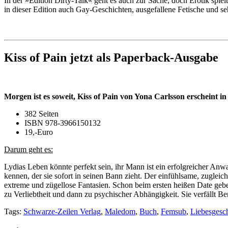
In der »Edition Dirty-Talk« geht es auch zur Sache, doch Erotik spi
in dieser Edition auch Gay-Geschichten, ausgefallene Fetische und s
Kiss of Pain jetzt als Paperback-Ausgabe
Morgen ist es soweit, Kiss of Pain von Yona Carlsson erscheint 
382 Seiten
ISBN 978-3966150132
19,-Euro
Darum geht es:
Lydias Leben könnte perfekt sein, ihr Mann ist ein erfolgreicher Anwa
kennen, der sie sofort in seinen Bann zieht. Der einfühlsame, zuglei
extreme und zügellose Fantasien. Schon beim ersten heißen Date geben
zu Verliebtheit und dann zu psychischer Abhängigkeit. Sie verfällt B
Tags:
Schwarze-Zeilen Verlag
,
Maledom
,
Buch
,
Femsub
,
Liebesgesc