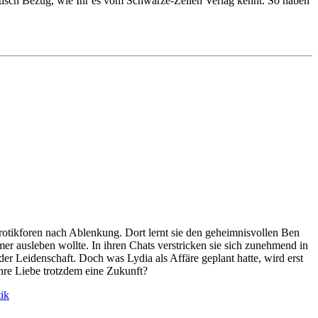
Fetisch Bezug, wie Ihr es vom Schwarze-Zeilen Verlag kennt. So haben
 Erotikforen nach Ablenkung. Dort lernt sie den geheimnisvollen Ben
er ausleben wollte. In ihren Chats verstricken sie sich zunehmend in
er Leidenschaft. Doch was Lydia als Affäre geplant hatte, wird erst
ihre Liebe trotzdem eine Zukunft?
ik