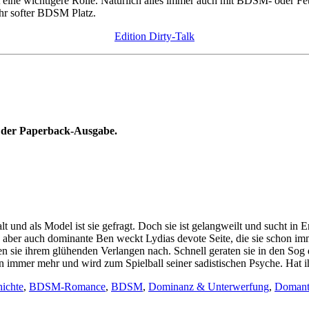
elt eine wichtigere Rolle. Natürlich alles immer auch mit BDSM- oder 
ehr softer BDSM Platz.
Edition Dirty-Talk
in der Paperback-Ausgabe.
lt und als Model ist sie gefragt. Doch sie ist gelangweilt und sucht in
ch aber auch dominante Ben weckt Lydias devote Seite, die sie schon imm
 sie ihrem glühenden Verlangen nach. Schnell geraten sie in den Sog d
en immer mehr und wird zum Spielball seiner sadistischen Psyche. Hat 
hichte
,
BDSM-Romance
,
BDSM
,
Dominanz & Unterwerfung
,
Domant