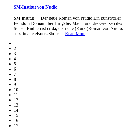
SM-Institut von Nudio
SM-Institut — Der neue Roman von Nudio Ein kunstvoller
Femdom-Roman über Hingabe, Macht und die Grenzen des
Selbst. Endlich ist er da, der neue (Kurz-)Roman von Nudio.
Jetzt in alle eBook-Shops
…
Read More
1
2
3
4
5
6
7
8
9
10
11
12
13
14
15
16
17