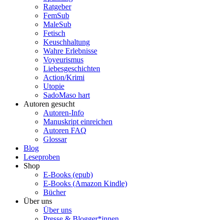
Ratgeber
FemSub
MaleSub
Fetisch
Keuschhaltung
Wahre Erlebnisse
Voyeurismus
Liebesgeschichten
Action/Krimi
Utopie
SadoMaso hart
Autoren gesucht
Autoren-Info
Manuskript einreichen
Autoren FAQ
Glossar
Blog
Leseproben
Shop
E-Books (epub)
E-Books (Amazon Kindle)
Bücher
Über uns
Über uns
Presse & Blogger*innen