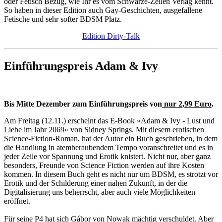
oder Fetisch Bezug, wie Ihr es vom Schwarze-Zeilen Verlag kennt.
So haben in dieser Edition auch Gay-Geschichten, ausgefallene
Fetische und sehr softer BDSM Platz.
Edition Dirty-Talk
Einführungspreis Adam & Ivy
Bis Mitte Dezember zum Einführungspreis von
nur 2,99 Euro
.
Am Freitag (12.11.) erscheint das E-Book »Adam & Ivy - Lust und
Liebe im Jahr 2069« von Sidney Springs. Mit diesem erotischen
Science-Fiction-Roman, hat der Autor ein Buch geschrieben, in dem
die Handlung in atemberaubendem Tempo voranschreitet und es in
jeder Zeile vor Spannung und Erotik knistert. Nicht nur, aber ganz
besonders, Freunde von Science Fiction werden auf ihre Kosten
kommen. In diesem Buch geht es nicht nur um BDSM, es strotzt vor
Erotik und der Schilderung einer nahen Zukunft, in der die
Digitalisierung uns beherrscht, aber auch viele Möglichkeiten
eröffnet.
Für seine P4 hat sich Gábor von Nowak mächtig verschuldet. Aber