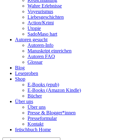
Keuschhaltung
Wahre Erlebnisse
Voyeurismus
Liebesgeschichten
Action/Krimi
Utopie
SadoMaso hart
Autoren gesucht
Autoren-Info
Manuskript einreichen
Autoren FAQ
Glossar
Blog
Leseproben
Shop
E-Books (epub)
E-Books (Amazon Kindle)
Bücher
Über uns
Über uns
Presse & Blogger*innen
Presseformular
Kontakt
fetischbuch Home