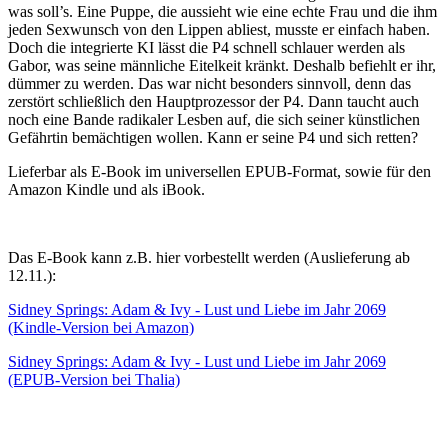
was soll’s. Eine Puppe, die aussieht wie eine echte Frau und die ihm
jeden Sexwunsch von den Lippen abliest, musste er einfach haben.
Doch die integrierte KI lässt die P4 schnell schlauer werden als
Gabor, was seine männliche Eitelkeit kränkt. Deshalb befiehlt er ihr,
dümmer zu werden. Das war nicht besonders sinnvoll, denn das
zerstört schließlich den Hauptprozessor der P4. Dann taucht auch
noch eine Bande radikaler Lesben auf, die sich seiner künstlichen
Gefährtin bemächtigen wollen. Kann er seine P4 und sich retten?
Lieferbar als E-Book im universellen EPUB-Format, sowie für den
Amazon Kindle und als iBook.
Das E-Book kann z.B. hier vorbestellt werden (Auslieferung ab
12.11.):
Sidney Springs: Adam & Ivy - Lust und Liebe im Jahr 2069
(Kindle-Version bei Amazon)
Sidney Springs: Adam & Ivy - Lust und Liebe im Jahr 2069
(EPUB-Version bei Thalia)