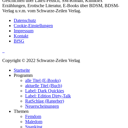
Geschichten über Latex-Fetisch, SM-Roman, Kliniksex
Erzählungen, Erotische Literatur, E-Books über BDSM, BDSM-
Verlag u.v.m. vom Schwarze-Zeilen Verlag.
Datenschutz
Cookie-Einstellungen
Impressum
Kontakt
BfSG
Copyright © 2022 Schwarze-Zeilen Verlag
Startseite
Programm
alle Titel (E-Books)
aktuelle Titel (Buch)
Label: Dark Quickies
Label: Edition Dirty-Talk
RatSchlag (Ratgeber)
Neuerscheinungen
Themen
Femdom
Maledom
Spanking