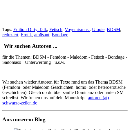
Tags:
Edition Dirty-Talk
,
Fetisch
,
Voyeurismus
,
Utopie
,
BDSM
,
reduziert
,
Erotik
,
amüsant
,
Bondage
Wir suchen Autoren ...
für die Themen: BDSM - Femdom - Maledom - Fetisch - Bondage -
Sadomaso - Unterwerfung - u.s.w.
Wir suchen wieder Autoren für Texte rund um das Thema BDSM.
(Femdom- oder Maledom-Geschichten, homo- oder heteroerotische
Geschichten). Gleich ob du über sanfte Dominanz oder harten SM
schreibst. Wir freuen uns auf dein Manuskript.
autoren (at)
schwarze-zeilen.de
Aus unserem Blog