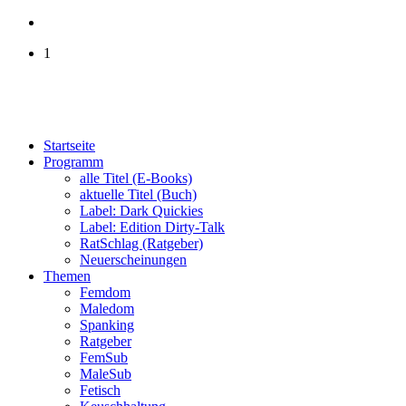
1
Startseite
Programm
alle Titel (E-Books)
aktuelle Titel (Buch)
Label: Dark Quickies
Label: Edition Dirty-Talk
RatSchlag (Ratgeber)
Neuerscheinungen
Themen
Femdom
Maledom
Spanking
Ratgeber
FemSub
MaleSub
Fetisch