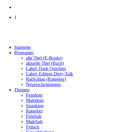
1
Startseite
Programm
alle Titel (E-Books)
aktuelle Titel (Buch)
Label: Dark Quickies
Label: Edition Dirty-Talk
RatSchlag (Ratgeber)
Neuerscheinungen
Themen
Femdom
Maledom
Spanking
Ratgeber
FemSub
MaleSub
Fetisch