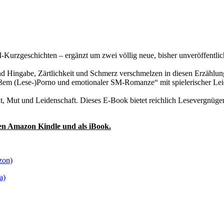
urzgeschichten – ergänzt um zwei völlig neue, bisher unveröffentlich
 Hingabe, Zärtlichkeit und Schmerz verschmelzen in diesen Erzählung
ißem (Lese-)Porno und emotionaler SM-Romanze“ mit spielerischer Leic
t, Mut und Leidenschaft. Dieses E-Book bietet reichlich Lesevergnügen 
en Amazon Kindle und als iBook.
zon)
a)