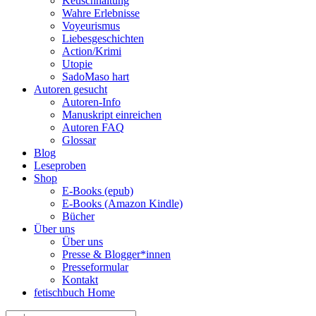
Keuschhaltung
Wahre Erlebnisse
Voyeurismus
Liebesgeschichten
Action/Krimi
Utopie
SadoMaso hart
Autoren gesucht
Autoren-Info
Manuskript einreichen
Autoren FAQ
Glossar
Blog
Leseproben
Shop
E-Books (epub)
E-Books (Amazon Kindle)
Bücher
Über uns
Über uns
Presse & Blogger*innen
Presseformular
Kontakt
fetischbuch Home