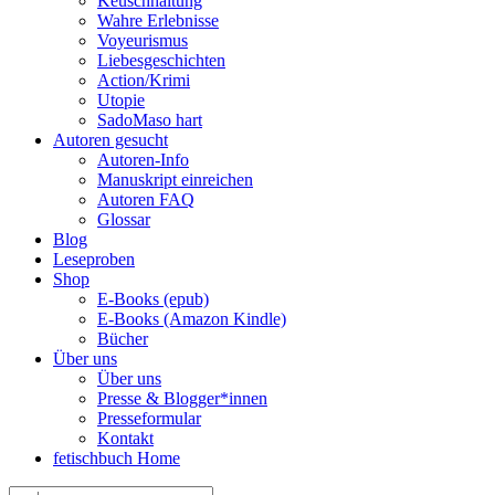
Keuschhaltung
Wahre Erlebnisse
Voyeurismus
Liebesgeschichten
Action/Krimi
Utopie
SadoMaso hart
Autoren gesucht
Autoren-Info
Manuskript einreichen
Autoren FAQ
Glossar
Blog
Leseproben
Shop
E-Books (epub)
E-Books (Amazon Kindle)
Bücher
Über uns
Über uns
Presse & Blogger*innen
Presseformular
Kontakt
fetischbuch Home