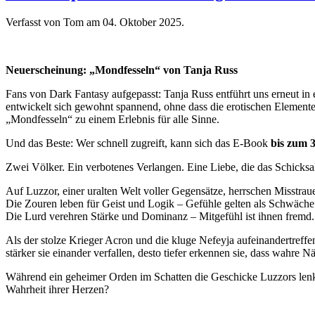
Verfasst von Tom am
04. Oktober 2025
.
Neuerscheinung: „Mondfesseln“ von Tanja Russ
Fans von Dark Fantasy aufgepasst: Tanja Russ entführt uns erneut in 
entwickelt sich gewohnt spannend, ohne dass die erotischen Elemente
„Mondfesseln“ zu einem Erlebnis für alle Sinne.
Und das Beste: Wer schnell zugreift, kann sich das E-Book
bis zum 
Zwei Völker. Ein verbotenes Verlangen. Eine Liebe, die das Schicksal
Auf Luzzor, einer uralten Welt voller Gegensätze, herrschen Misstra
Die Zouren leben für Geist und Logik – Gefühle gelten als Schwäche
Die Lurd verehren Stärke und Dominanz – Mitgefühl ist ihnen fremd.
Als der stolze Krieger Acron und die kluge Nefeyja aufeinandertreffe
stärker sie einander verfallen, desto tiefer erkennen sie, dass wahre N
Während ein geheimer Orden im Schatten die Geschicke Luzzors lenkt
Wahrheit ihrer Herzen?