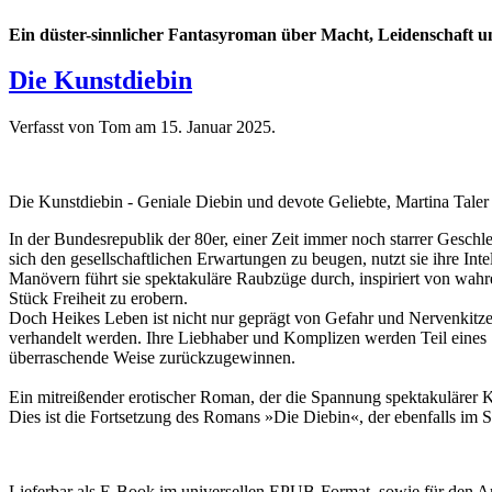
Ein düster-sinnlicher Fantasyroman über Macht, Leidenschaft un
Die Kunstdiebin
Verfasst von Tom am
15. Januar 2025
.
Die Kunstdiebin - Geniale Diebin und devote Geliebte, Martina Taler
In der Bundesrepublik der 80er, einer Zeit immer noch starrer Geschle
sich den gesellschaftlichen Erwartungen zu beugen, nutzt sie ihre In
Manövern führt sie spektakuläre Raubzüge durch, inspiriert von wahr
Stück Freiheit zu erobern.
Doch Heikes Leben ist nicht nur geprägt von Gefahr und Nervenkitzel.
verhandelt werden. Ihre Liebhaber und Komplizen werden Teil eines Spi
überraschende Weise zurückzugewinnen.
Ein mitreißender erotischer Roman, der die Spannung spektakulärer 
Dies ist die Fortsetzung des Romans »Die Diebin«, der ebenfalls im S
Lieferbar als E-Book im universellen EPUB-Format, sowie für den 