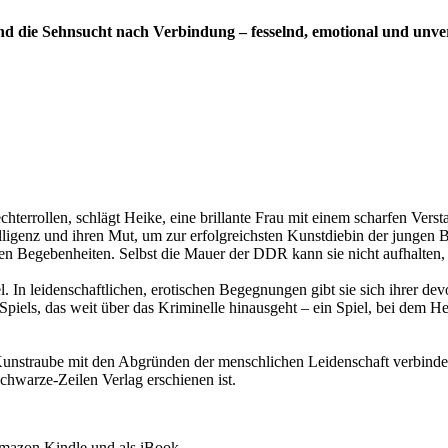
d die Sehnsucht nach Verbindung – fesselnd, emotional und unver
chterrollen, schlägt Heike, eine brillante Frau mit einem scharfen Vers
telligenz und ihren Mut, um zur erfolgreichsten Kunstdiebin der junge
en Begebenheiten. Selbst die Mauer der DDR kann sie nicht aufhalten, 
 In leidenschaftlichen, erotischen Begegnungen gibt sie sich ihrer de
els, das weit über das Kriminelle hinausgeht – ein Spiel, bei dem Heike 
Kunstraube mit den Abgründen der menschlichen Leidenschaft verbinde
chwarze-Zeilen Verlag erschienen ist.
Amazon Kindle und als iBook.