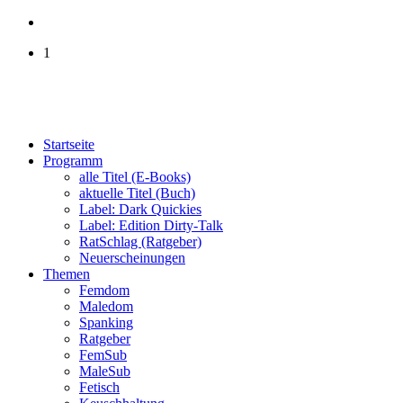
1
Startseite
Programm
alle Titel (E-Books)
aktuelle Titel (Buch)
Label: Dark Quickies
Label: Edition Dirty-Talk
RatSchlag (Ratgeber)
Neuerscheinungen
Themen
Femdom
Maledom
Spanking
Ratgeber
FemSub
MaleSub
Fetisch