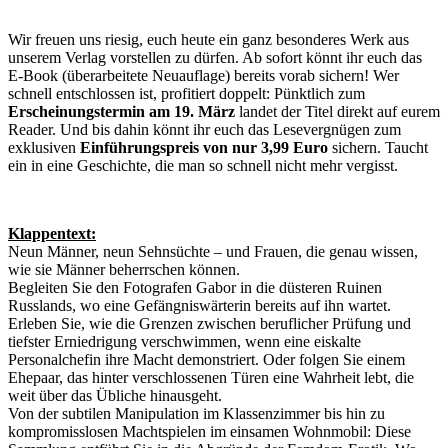
Wir freuen uns riesig, euch heute ein ganz besonderes Werk aus
unserem Verlag vorstellen zu dürfen. Ab sofort könnt ihr euch das
E-Book (überarbeitete Neuauflage) bereits vorab sichern! Wer
schnell entschlossen ist, profitiert doppelt: Pünktlich zum
Erscheinungstermin am 19. März
landet der Titel direkt auf eurem
Reader. Und bis dahin könnt ihr euch das Lesevergnügen zum
exklusiven
Einführungspreis von nur 3,99 Euro
sichern. Taucht
ein in eine Geschichte, die man so schnell nicht mehr vergisst.
Klappentext:
Neun Männer, neun Sehnsüchte – und Frauen, die genau wissen,
wie sie Männer beherrschen können.
Begleiten Sie den Fotografen Gabor in die düsteren Ruinen
Russlands, wo eine Gefängniswärterin bereits auf ihn wartet.
Erleben Sie, wie die Grenzen zwischen beruflicher Prüfung und
tiefster Erniedrigung verschwimmen, wenn eine eiskalte
Personalchefin ihre Macht demonstriert. Oder folgen Sie einem
Ehepaar, das hinter verschlossenen Türen eine Wahrheit lebt, die
weit über das Übliche hinausgeht.
Von der subtilen Manipulation im Klassenzimmer bis hin zu
kompromisslosen Machtspielen im einsamen Wohnmobil: Diese