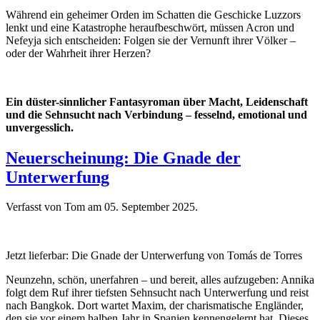
Während ein geheimer Orden im Schatten die Geschicke Luzzors
lenkt und eine Katastrophe heraufbeschwört, müssen Acron und
Nefeyja sich entscheiden: Folgen sie der Vernunft ihrer Völker –
oder der Wahrheit ihrer Herzen?
Ein düster-sinnlicher Fantasyroman über Macht, Leidenschaft
und die Sehnsucht nach Verbindung – fesselnd, emotional und
unvergesslich.
Neuerscheinung: Die Gnade der
Unterwerfung
Verfasst von Tom am
05. September 2025
.
Jetzt lieferbar: Die Gnade der Unterwerfung von T
omás de Torres
Neunzehn, schön, unerfahren – und bereit, alles aufzugeben: Annika
folgt dem Ruf ihrer tiefsten Sehnsucht nach Unterwerfung und reist
nach Bangkok. Dort wartet Maxim, der charismatische Engländer,
den sie vor einem halben Jahr in Spanien kennengelernt hat. Dieses