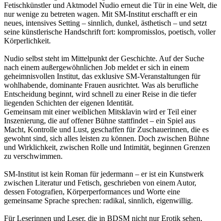
Fetischkünstler und Aktmodel Nudio erneut die Tür in eine Welt, die
nur wenige zu betreten wagen. Mit SM-Institut erschafft er ein
neues, intensives Setting – sinnlich, dunkel, ästhetisch – und setzt
seine künstlerische Handschrift fort: kompromisslos, poetisch, voller
Körperlichkeit.
Nudio selbst steht im Mittelpunkt der Geschichte. Auf der Suche
nach einem außergewöhnlichen Job meldet er sich in einem
geheimnisvollen Institut, das exklusive SM-Veranstaltungen für
wohlhabende, dominante Frauen ausrichtet. Was als berufliche
Entscheidung beginnt, wird schnell zu einer Reise in die tiefer
liegenden Schichten der eigenen Identität.
Gemeinsam mit einer weiblichen Mitsklavin wird er Teil einer
Inszenierung, die auf offener Bühne stattfindet – ein Spiel aus
Macht, Kontrolle und Lust, geschaffen für Zuschauerinnen, die es
gewohnt sind, sich alles leisten zu können. Doch zwischen Bühne
und Wirklichkeit, zwischen Rolle und Intimität, beginnen Grenzen
zu verschwimmen.
SM-Institut ist kein Roman für jedermann – er ist ein Kunstwerk
zwischen Literatur und Fetisch, geschrieben von einem Autor,
dessen Fotografien, Körperperformances und Worte eine
gemeinsame Sprache sprechen: radikal, sinnlich, eigenwillig.
Für Leserinnen und Leser, die in BDSM nicht nur Erotik sehen,