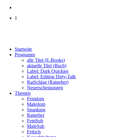
1
Startseite
Programm
alle Titel (E-Books)
aktuelle Titel (Buch)
Label: Dark Quickies
Label: Edition Dirty-Talk
RatSchlag (Ratgeber)
Neuerscheinungen
Themen
Femdom
Maledom
Spanking
Ratgeber
FemSub
MaleSub
Fetisch