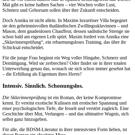
Mal gibt es keine halben Sachen – vier Wochen voller Lust,
Schmerz und Gehorsam sollen über ihre Zukunft entscheiden.
Doch Annika ist nicht allein. In Maxims luxuriöser Villa begegnet
sie den geheimnisvollen thailändischen Zwillingssklavinnen – und
Mason, dem gnadenlosen Chauffeur, dessen sadistische Strenge sie
schon bald am eigenen Leib spürt. Maxim fordert von Annika eine
„Sklavinnenprüfung“, ein erbarmungsloses Training, das über ihr
Schicksal entscheidet.
Für die junge Frau beginnt ein Weg voller Hingabe, Schmerz und
Demütigung. Wird sie zerbrechen? Oder findet sie in ihrer totalen
Unterwerfung genau das, wonach sie sich schon immer gesehnt hat
– die Erfüllung als Eigentum ihres Herrn?
Intensiv. Sinnlich. Schonungslos.
Die Sklavinnenprüfung
ist ein Roman, der keine Kompromisse
kennt. Er vereint exotische Kulissen mit erotischer Spannung und
einer psychologischen Tiefe, die fesselt und verstört zugleich. Eine
Geschichte über Mut, Verlangen – und das ultimative Wagnis, sich
selbst ganz hinzugeben.
Für alle, die BDSM-Literatur in ihrer intensivsten Form lieben, ist
dieser Roman ein absolutes Muss.