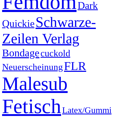
Femdom
Dark
Schwarze-
Quickie
Zeilen Verlag
Bondage
cuckold
FLR
Neuerscheinung
Malesub
Fetisch
Latex/Gummi