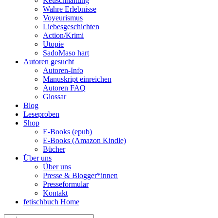
Keuschhaltung
Wahre Erlebnisse
Voyeurismus
Liebesgeschichten
Action/Krimi
Utopie
SadoMaso hart
Autoren gesucht
Autoren-Info
Manuskript einreichen
Autoren FAQ
Glossar
Blog
Leseproben
Shop
E-Books (epub)
E-Books (Amazon Kindle)
Bücher
Über uns
Über uns
Presse & Blogger*innen
Presseformular
Kontakt
fetischbuch Home