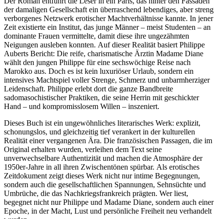
Der Roman entführt die Leser in ein Paris, das hinter den Fassaden
der damaligen Gesellschaft ein überraschend lebendiges, aber streng
verborgenes Netzwerk erotischer Machtverhältnisse kannte. In jener
Zeit existierte ein Institut, das junge Männer – meist Studenten – an
dominante Frauen vermittelte, damit diese ihre ungezähmten
Neigungen ausleben konnten. Auf dieser Realität basiert Philippe
Auberts Bericht: Die reife, charismatische Ärztin Madame Diane
wählt den jungen Philippe für eine sechswöchige Reise nach
Marokko aus. Doch es ist kein luxuriöser Urlaub, sondern ein
intensives Machtspiel voller Strenge, Schmerz und unbarmherziger
Leidenschaft. Philippe erlebt dort die ganze Bandbreite
sadomasochistischer Praktiken, die seine Herrin mit geschickter
Hand – und kompromisslosem Willen – inszeniert.
Dieses Buch ist ein ungewöhnliches literarisches Werk: explizit,
schonungslos, und gleichzeitig tief verankert in der kulturellen
Realität einer vergangenen Ära. Die französischen Passagen, die im
Original erhalten wurden, verleihen dem Text seine
unverwechselbare Authentizität und machen die Atmosphäre der
1950er-Jahre in all ihren Zwischentönen spürbar. Als erotisches
Zeitdokument zeigt dieses Werk nicht nur intime Begegnungen,
sondern auch die gesellschaftlichen Spannungen, Sehnsüchte und
Umbrüche, die das Nachkriegsfrankreich prägten. Wer liest,
begegnet nicht nur Philippe und Madame Diane, sondern auch einer
Epoche, in der Macht, Lust und persönliche Freiheit neu verhandelt