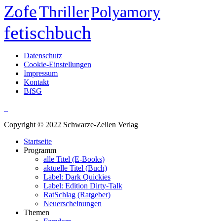
Zofe
Thriller
Polyamory
fetischbuch
Datenschutz
Cookie-Einstellungen
Impressum
Kontakt
BfSG
Copyright © 2022 Schwarze-Zeilen Verlag
Startseite
Programm
alle Titel (E-Books)
aktuelle Titel (Buch)
Label: Dark Quickies
Label: Edition Dirty-Talk
RatSchlag (Ratgeber)
Neuerscheinungen
Themen