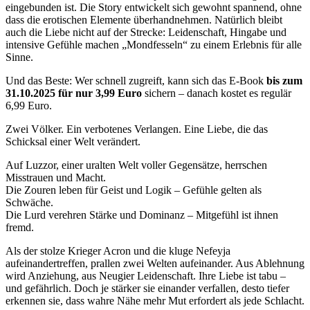
eingebunden ist. Die Story entwickelt sich gewohnt spannend, ohne
dass die erotischen Elemente überhandnehmen. Natürlich bleibt
auch die Liebe nicht auf der Strecke: Leidenschaft, Hingabe und
intensive Gefühle machen „Mondfesseln“ zu einem Erlebnis für alle
Sinne.
Und das Beste: Wer schnell zugreift, kann sich das E-Book
bis zum
31.10.2025 für nur 3,99 Euro
sichern – danach kostet es regulär
6,99 Euro.
Zwei Völker. Ein verbotenes Verlangen. Eine Liebe, die das
Schicksal einer Welt verändert.
Auf Luzzor, einer uralten Welt voller Gegensätze, herrschen
Misstrauen und Macht.
Die Zouren leben für Geist und Logik – Gefühle gelten als
Schwäche.
Die Lurd verehren Stärke und Dominanz – Mitgefühl ist ihnen
fremd.
Als der stolze Krieger Acron und die kluge Nefeyja
aufeinandertreffen, prallen zwei Welten aufeinander. Aus Ablehnung
wird Anziehung, aus Neugier Leidenschaft. Ihre Liebe ist tabu –
und gefährlich. Doch je stärker sie einander verfallen, desto tiefer
erkennen sie, dass wahre Nähe mehr Mut erfordert als jede Schlacht.