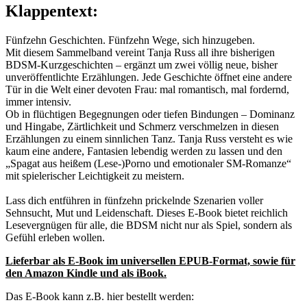
Klappentext:
Fünfzehn Geschichten. Fünfzehn Wege, sich hinzugeben.
Mit diesem Sammelband vereint Tanja Russ all ihre bisherigen
BDSM-Kurzgeschichten – ergänzt um zwei völlig neue, bisher
unveröffentlichte Erzählungen. Jede Geschichte öffnet eine andere
Tür in die Welt einer devoten Frau: mal romantisch, mal fordernd,
immer intensiv.
Ob in flüchtigen Begegnungen oder tiefen Bindungen – Dominanz
und Hingabe, Zärtlichkeit und Schmerz verschmelzen in diesen
Erzählungen zu einem sinnlichen Tanz. Tanja Russ versteht es wie
kaum eine andere, Fantasien lebendig werden zu lassen und den
„Spagat aus heißem (Lese-)Porno und emotionaler SM-Romanze“
mit spielerischer Leichtigkeit zu meistern.
Lass dich entführen in fünfzehn prickelnde Szenarien voller
Sehnsucht, Mut und Leidenschaft. Dieses E-Book bietet reichlich
Lesevergnügen für alle, die BDSM nicht nur als Spiel, sondern als
Gefühl erleben wollen.
Lieferbar als E-Book im universellen EPUB-Format, sowie für
den Amazon Kindle und als iBook.
Das E-Book kann z.B. hier bestellt werden: