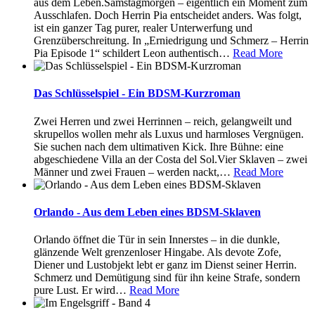
aus dem Leben.Samstagmorgen – eigentlich ein Moment zum
Ausschlafen. Doch Herrin Pia entscheidet anders. Was folgt,
ist ein ganzer Tag purer, realer Unterwerfung und
Grenzüberschreitung. In „Erniedrigung und Schmerz – Herrin
Pia Episode 1“ schildert Leon authentisch
…
Read More
Das Schlüsselspiel - Ein BDSM-Kurzroman
Zwei Herren und zwei Herrinnen – reich, gelangweilt und
skrupellos wollen mehr als Luxus und harmloses Vergnügen.
Sie suchen nach dem ultimativen Kick. Ihre Bühne: eine
abgeschiedene Villa an der Costa del Sol.Vier Sklaven – zwei
Männer und zwei Frauen – werden nackt,
…
Read More
Orlando - Aus dem Leben eines BDSM-Sklaven
Orlando öffnet die Tür in sein Innerstes – in die dunkle,
glänzende Welt grenzenloser Hingabe. Als devote Zofe,
Diener und Lustobjekt lebt er ganz im Dienst seiner Herrin.
Schmerz und Demütigung sind für ihn keine Strafe, sondern
pure Lust. Er wird
…
Read More