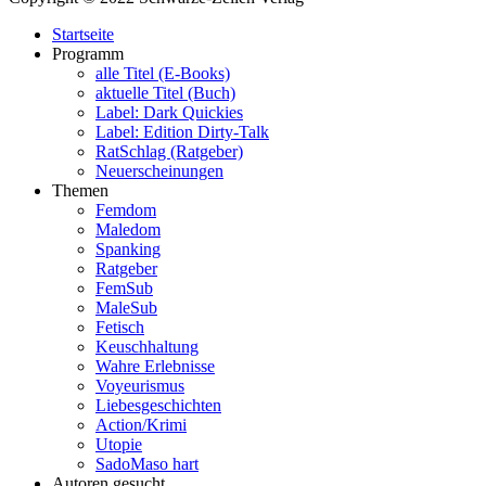
Startseite
Programm
alle Titel (E-Books)
aktuelle Titel (Buch)
Label: Dark Quickies
Label: Edition Dirty-Talk
RatSchlag (Ratgeber)
Neuerscheinungen
Themen
Femdom
Maledom
Spanking
Ratgeber
FemSub
MaleSub
Fetisch
Keuschhaltung
Wahre Erlebnisse
Voyeurismus
Liebesgeschichten
Action/Krimi
Utopie
SadoMaso hart
Autoren gesucht