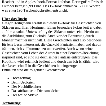
Reader) und in Apples ibook-Format lieferbar. Der reguläre Preis ab
Oktober beträgt 5,99 Euro. Das E-Book enthält ca. 50000 Wörter,
was etwa 195 Taschenbuchseiten entspricht.
Über das Buch:
Gregor Heiligmann erzählt in diesem E-Book für Geschichten von
Sklaven und Ihren Herrinnen. Einen besondere Fokus legt er dabei
auf die absolute Unterwerfung des Sklaven unter seine Herrin und
die Ausbildung zum Cuckold. Auch vor der Benutzung durch
Männer macht er nicht halt. Diese Geschichten sind also besonders
für jene Leser interessant, die Cuckold-Fantasien haben und davon
träumen, sich vollkommen zu unterwerfen. Auch wenn seine
Geschichten vom Leben des Autors in einer Femdom-Beziehung
inspiriert sind, so sind sie doch seiner Fantasie entsprungen. Das
Kopfkino wird reichlich bedient und durch den Ich-Erzähler wird
der Leser schnell in die Geschichten hineingezogen.
Enthalten sind die folgenden Geschichten:
Hochzeitstag
Beim Urologen
Der Nachhilfelehrer
Das afrikanische Dienstmädchen
Der weiße Sklave
Textauszug: