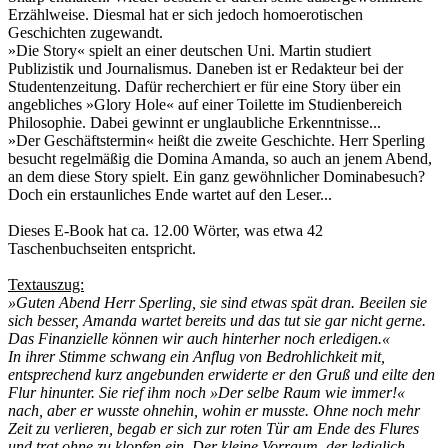
Erzählweise. Diesmal hat er sich jedoch homoerotischen
Geschichten zugewandt.
»Die Story« spielt an einer deutschen Uni. Martin studiert
Publizistik und Journalismus. Daneben ist er Redakteur bei der
Studentenzeitung. Dafür recherchiert er für eine Story über ein
angebliches »Glory Hole« auf einer Toilette im Studienbereich
Philosophie. Dabei gewinnt er unglaubliche Erkenntnisse...
»Der Geschäftstermin« heißt die zweite Geschichte. Herr Sperling
besucht regelmäßig die Domina Amanda, so auch an jenem Abend,
an dem diese Story spielt. Ein ganz gewöhnlicher Dominabesuch?
Doch ein erstaunliches Ende wartet auf den Leser...
Dieses E-Book hat ca. 12.00 Wörter, was etwa 42
Taschenbuchseiten entspricht.
Textauszug:
»Guten Abend Herr Sperling, sie sind etwas spät dran. Beeilen sie
sich besser, Amanda wartet bereits und das tut sie gar nicht gerne.
Das Finanzielle können wir auch hinterher noch erledigen.«
In ihrer Stimme schwang ein Anflug von Bedrohlichkeit mit,
entsprechend kurz angebunden erwiderte er den Gruß und eilte den
Flur hinunter. Sie rief ihm noch »Der selbe Raum wie immer!«
nach, aber er wusste ohnehin, wohin er musste. Ohne noch mehr
Zeit zu verlieren, begab er sich zur roten Tür am Ende des Flures
und trat ohne zu klopfen ein. Der kleine Vorraum, der lediglich