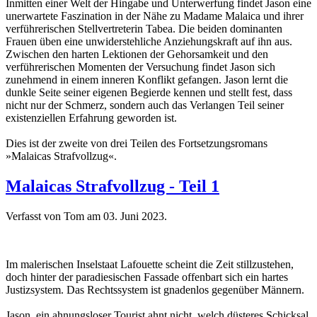
Inmitten einer Welt der Hingabe und Unterwerfung findet Jason eine
unerwartete Faszination in der Nähe zu Madame Malaica und ihrer
verführerischen Stellvertreterin Tabea. Die beiden dominanten
Frauen üben eine unwiderstehliche Anziehungskraft auf ihn aus.
Zwischen den harten Lektionen der Gehorsamkeit und den
verführerischen Momenten der Versuchung findet Jason sich
zunehmend in einem inneren Konflikt gefangen. Jason lernt die
dunkle Seite seiner eigenen Begierde kennen und stellt fest, dass
nicht nur der Schmerz, sondern auch das Verlangen Teil seiner
existenziellen Erfahrung geworden ist.
Dies ist der zweite von drei Teilen des Fortsetzungsromans
»Malaicas Strafvollzug«.
Malaicas Strafvollzug - Teil 1
Verfasst von Tom am
03. Juni 2023
.
Im malerischen Inselstaat Lafouette scheint die Zeit stillzustehen,
doch hinter der paradiesischen Fassade offenbart sich ein hartes
Justizsystem. Das Rechtssystem ist gnadenlos gegenüber Männern.
Jason, ein ahnungsloser Tourist ahnt nicht, welch düsteres Schicksal