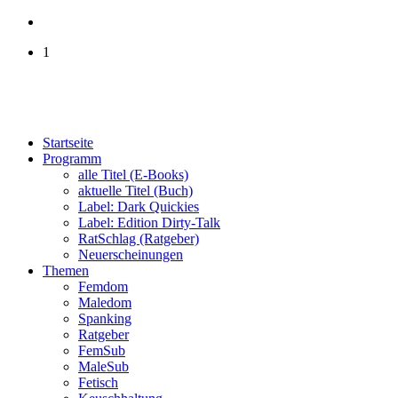
1
Startseite
Programm
alle Titel (E-Books)
aktuelle Titel (Buch)
Label: Dark Quickies
Label: Edition Dirty-Talk
RatSchlag (Ratgeber)
Neuerscheinungen
Themen
Femdom
Maledom
Spanking
Ratgeber
FemSub
MaleSub
Fetisch