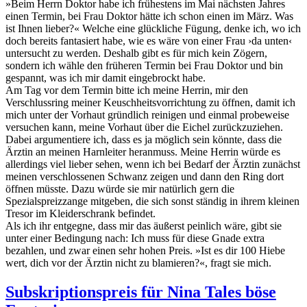
»Beim Herrn Doktor habe ich frühestens im Mai nächsten Jahres
einen Termin, bei Frau Doktor hätte ich schon einen im März. Was
ist Ihnen lieber?« Welche eine glückliche Fügung, denke ich, wo ich
doch bereits fantasiert habe, wie es wäre von einer Frau ›da unten‹
untersucht zu werden. Deshalb gibt es für mich kein Zögern,
sondern ich wähle den früheren Termin bei Frau Doktor und bin
gespannt, was ich mir damit eingebrockt habe.
Am Tag vor dem Termin bitte ich meine Herrin, mir den
Verschlussring meiner Keuschheitsvorrichtung zu öffnen, damit ich
mich unter der Vorhaut gründlich reinigen und einmal probeweise
versuchen kann, meine Vorhaut über die Eichel zurückzuziehen.
Dabei argumentiere ich, dass es ja möglich sein könnte, dass die
Ärztin an meinen Harnleiter heranmuss. Meine Herrin würde es
allerdings viel lieber sehen, wenn ich bei Bedarf der Ärztin zunächst
meinen verschlossenen Schwanz zeigen und dann den Ring dort
öffnen müsste. Dazu würde sie mir natürlich gern die
Spezialspreizzange mitgeben, die sich sonst ständig in ihrem kleinen
Tresor im Kleiderschrank befindet.
Als ich ihr entgegne, dass mir das äußerst peinlich wäre, gibt sie
unter einer Bedingung nach: Ich muss für diese Gnade extra
bezahlen, und zwar einen sehr hohen Preis. »Ist es dir 100 Hiebe
wert, dich vor der Ärztin nicht zu blamieren?«, fragt sie mich.
Subskriptionspreis für Nina Tales böse