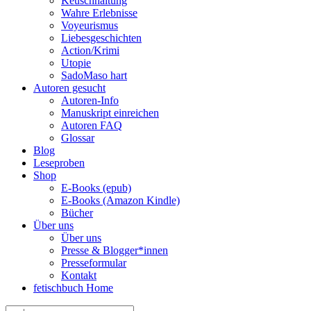
Keuschhaltung
Wahre Erlebnisse
Voyeurismus
Liebesgeschichten
Action/Krimi
Utopie
SadoMaso hart
Autoren gesucht
Autoren-Info
Manuskript einreichen
Autoren FAQ
Glossar
Blog
Leseproben
Shop
E-Books (epub)
E-Books (Amazon Kindle)
Bücher
Über uns
Über uns
Presse & Blogger*innen
Presseformular
Kontakt
fetischbuch Home