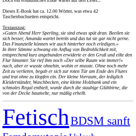
Doch ein erstaunliches Ende wartet auf den Leser...
Dieses E-Book hat ca. 12.00 Wörter, was etwa 42
Taschenbuchseiten entspricht.
Textauszug:
»Guten Abend Herr Sperling, sie sind etwas spät dran. Beeilen sie
sich besser, Amanda wartet bereits und das tut sie gar nicht gerne.
Das Finanzielle können wir auch hinterher noch erledigen.«
In ihrer Stimme schwang ein Anflug von Bedrohlichkeit mit,
entsprechend kurz angebunden erwiderte er den Gruß und eilte den
Flur hinunter. Sie rief ihm noch »Der selbe Raum wie immer!«
nach, aber er wusste ohnehin, wohin er musste. Ohne noch mehr
Zeit zu verlieren, begab er sich zur roten Tür am Ende des Flures
und trat ohne zu klopfen ein. Der kleine Vorraum, der lediglich
Kleiderständer, Waschbecken, eine kleine Holzbank und ein
schmales Regal enthielt, wurde durch die staubige Glühbirne, die
von der Decke baumelte, nur mäßig erhellt.
Fetisch
BDSM sanft