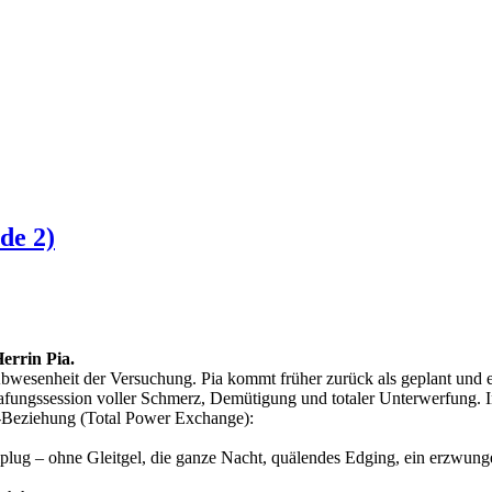
de 2)
errin Pia.
Abwesenheit der Versuchung. Pia kommt früher zurück als geplant und e
rafungssession voller Schmerz, Demütigung und totaler Unterwerfung. 
E-Beziehung (Total Power Exchange):
plug – ohne Gleitgel, die ganze Nacht, quälendes Edging, ein erzwu