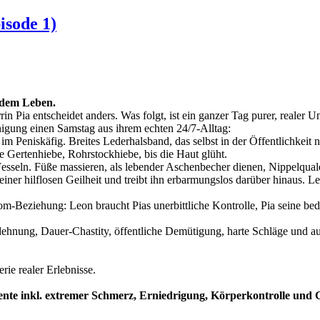
isode 1)
 dem Leben.
 Pia entscheidet anders. Was folgt, ist ein ganzer Tag purer, realer
nigung einen Samstag aus ihrem echten 24/7-Alltag:
Peniskäfig. Breites Lederhalsband, das selbst in der Öffentlichkeit n
te Gertenhiebe, Rohrstockhiebe, bis die Haut glüht.
seln. Füße massieren, als lebender Aschenbecher dienen, Nippelqualen
iner hilflosen Geilheit und treibt ihn erbarmungslos darüber hinaus. L
mdom-Beziehung: Leon braucht Pias unerbittliche Kontrolle, Pia seine 
dehnung, Dauer-Chastity, öffentliche Demütigung, harte Schläge und a
rie realer Erlebnisse.
mente inkl. extremer Schmerz, Erniedrigung, Körperkontrolle und