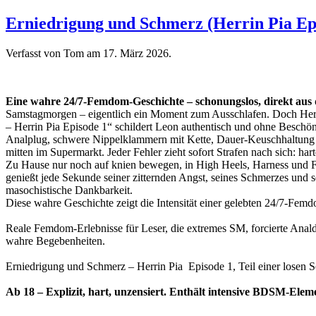
Erniedrigung und Schmerz (Herrin Pia Ep
Verfasst von Tom am
17. März 2026
.
Eine wahre 24/7-Femdom-Geschichte – schonungslos, direkt aus
Samstagmorgen – eigentlich ein Moment zum Ausschlafen. Doch Herrin
– Herrin Pia Episode 1“ schildert Leon authentisch und ohne Beschö
Analplug, schwere Nippelklammern mit Kette, Dauer-Keuschhaltung im 
mitten im Supermarkt. Jeder Fehler zieht sofort Strafen nach sich: har
Zu Hause nur noch auf knien bewegen, in High Heels, Harness und Fes
genießt jede Sekunde seiner zitternden Angst, seines Schmerzes und se
masochistische Dankbarkeit.
Diese wahre Geschichte zeigt die Intensität einer gelebten 24/7-Fe
Reale Femdom-Erlebnisse für Leser, die extremes SM, forcierte Anal
wahre Begebenheiten.
Erniedrigung und Schmerz – Herrin Pia Episode 1, Teil einer losen Se
Ab 18 – Explizit, hart, unzensiert. Enthält intensive BDSM-Ele