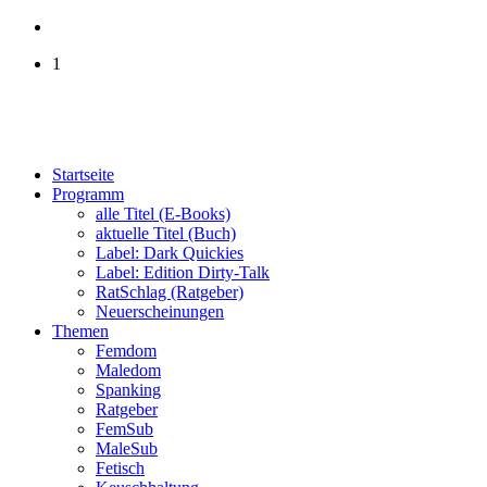
1
Startseite
Programm
alle Titel (E-Books)
aktuelle Titel (Buch)
Label: Dark Quickies
Label: Edition Dirty-Talk
RatSchlag (Ratgeber)
Neuerscheinungen
Themen
Femdom
Maledom
Spanking
Ratgeber
FemSub
MaleSub
Fetisch