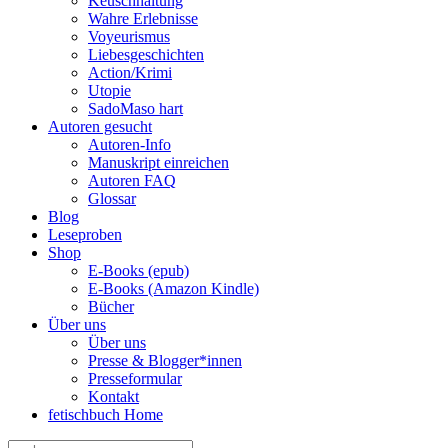
Keuschhaltung
Wahre Erlebnisse
Voyeurismus
Liebesgeschichten
Action/Krimi
Utopie
SadoMaso hart
Autoren gesucht
Autoren-Info
Manuskript einreichen
Autoren FAQ
Glossar
Blog
Leseproben
Shop
E-Books (epub)
E-Books (Amazon Kindle)
Bücher
Über uns
Über uns
Presse & Blogger*innen
Presseformular
Kontakt
fetischbuch Home