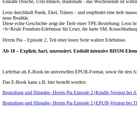
Eiskalte Dusche, Urin trinken, Bastonade - das Wochenende ist wirkli
Leon durchläuft Panik, Ekel, Tränen – und empfindet eine tiefe masoc
neue Realität.
Diese echte Geschichte zeigt die Tiefe einer TPE-Beziehung: Leon bra
<b>Reale Femdom-Erlebnisse für Leser, die harte SM, Keuschhaltung
Herrin Pia – Episode 2, Teil einer losen Serie wahrer Erlebnisse.
Ab 18 – Explizit, hart, unzensiert. Enthält intensive BDSM-Ele
Lieferbar als E-Book im universellen EPUB-Format, sowie für den 
Das E-Book kann z.B. hier bestellt werden:
Bestrafung und Hingabe- Herrin Pia Episode 2 (Kindle-Version bei 
Bestrafung und Hingabe- Herrin Pia Episode 2 (EPUB-Version bei Th