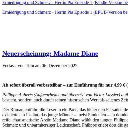
Erniedrigung und Schmerz - Herrin Pia Episode 1 (Kindle-Version b
Erniedrigung und Schmerz - Herrin Pia Episode 1 (EPUB-Version bei
Neuerscheinung: Madame Diane
Verfasst von Tom am
06. Dezember 2025
.
Ab sofort überall vorbestellbar – zur Einführung für nur 4,99 € (
Philippe Auberts (Aufgearbeitet und übersetzt von Victor Lassier) a
besticht, sondern auch durch seinen historischen Wert als seltenes Zei
Der Roman entführt die Leser in ein Paris, das hinter den Fassaden d
existierte ein Institut, das junge Männer – meist Studenten – an domi
reife, charismatische Ärztin Madame Diane wählt den jungen Philippe 
Schmerz und unbarmherziger Leidenschaft. Philippe erlebt dort die g