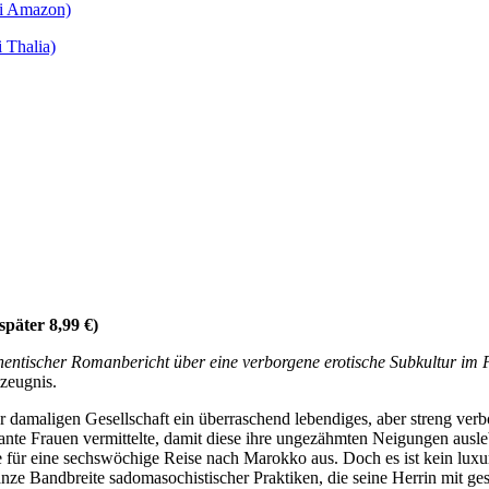
ei Amazon)
 Thalia)
später 8,99 €)
uthentischer Romanbericht über eine verborgene erotische Subkultur im 
tzeugnis.
er damaligen Gesellschaft ein überraschend lebendiges, aber streng verb
nante Frauen vermittelte, damit diese ihre ungezähmten Neigungen ausle
für eine sechswöchige Reise nach Marokko aus. Doch es ist kein luxuri
anze Bandbreite sadomasochistischer Praktiken, die seine Herrin mit g