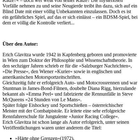
Katze?« – doch wer weiß von seiner Katze? Die mysteriösen
Vorfälle nehmen zu und seine Neugierde treibt ihn dazu, sich auf ein
Blind Date mit einer völlig Unbekannten einzulassen. Doch es ist
ein gefährliches Spiel, auf das er sich einlässt – ein BDSM-Spiel, bei
dem er völlig die Kontrolle verliert...
Über den Autor:
Erich Glavitza wurde 1942 in Kapfenberg geboren und promovierte
in Wien zum Doktor der Philosophie und Wissenschaftstheorie. In
den sechziger Jahren schrieb er für die »Salzburger Nachrichten«,
»Die Presse«, den Wiener »Kurier« sowie in englischen und
amerikanischen Motorsportzeitschriften.
Gleichzeitig fuhr er erfolgreich Auto- und Motocrossrennen und war
Stuntman in James-Bond-Filmen, doubelte Diana Rigg, hierzulande
bekannt als »Emma Peel« und fabrizierte die Rennunfälle in Steve
McQueens »24 Stunden von Le Mans«.
Später folgte Eishockey und Sportschießen – österreichischer
Meister mit der Combatpistole. Er leitete eine sehr erfolgreiche
Rennfahrerschule für Jungtalente »Junior Racing College«.
Erich Glavitza ist schon lange als Autor erfolgreich, unter seinen
Veröffentlichungen waren unter anderem die Titel:
»Härte ohne Grenzen«(1972),