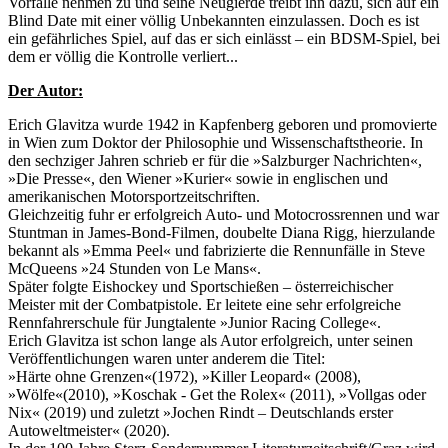
Vorfälle nehmen zu und seine Neugierde treibt ihn dazu, sich auf ein
Blind Date mit einer völlig Unbekannten einzulassen. Doch es ist
ein gefährliches Spiel, auf das er sich einlässt – ein BDSM-Spiel, bei
dem er völlig die Kontrolle verliert...
Der Autor:
Erich Glavitza wurde 1942 in Kapfenberg geboren und promovierte
in Wien zum Doktor der Philosophie und Wissenschaftstheorie. In
den sechziger Jahren schrieb er für die »Salzburger Nachrichten«,
»Die Presse«, den Wiener »Kurier« sowie in englischen und
amerikanischen Motorsportzeitschriften.
Gleichzeitig fuhr er erfolgreich Auto- und Motocrossrennen und war
Stuntman in James-Bond-Filmen, doubelte Diana Rigg, hierzulande
bekannt als »Emma Peel« und fabrizierte die Rennunfälle in Steve
McQueens »24 Stunden von Le Mans«.
Später folgte Eishockey und Sportschießen – österreichischer
Meister mit der Combatpistole. Er leitete eine sehr erfolgreiche
Rennfahrerschule für Jungtalente »Junior Racing College«.
Erich Glavitza ist schon lange als Autor erfolgreich, unter seinen
Veröffentlichungen waren unter anderem die Titel:
»Härte ohne Grenzen«(1972), »Killer Leopard« (2008),
»Wölfe«(2010), »Koschak - Get the Rolex« (2011), »Vollgas oder
Nix« (2019) und zuletzt »Jochen Rindt – Deutschlands erster
Autoweltmeister« (2020).