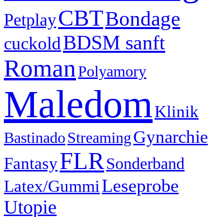
CBT
Bondage
Petplay
BDSM sanft
cuckold
Roman
Polyamory
Maledom
Klinik
Gynarchie
Bastinado
Streaming
FLR
Fantasy
Sonderband
Leseprobe
Latex/Gummi
Utopie