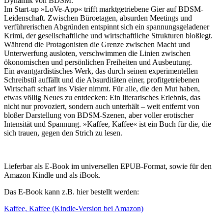
Dynamik von BDSM.
Im Start-up »LoVe-App« trifft marktgetriebene Gier auf BDSM-
Leidenschaft. Zwischen Büroetagen, absurden Meetings und
verführerischen Abgründen entspinnt sich ein spannungsgeladener
Krimi, der gesellschaftliche und wirtschaftliche Strukturen bloßlegt.
Während die Protagonisten die Grenze zwischen Macht und
Unterwerfung ausloten, verschwimmen die Linien zwischen
ökonomischen und persönlichen Freiheiten und Ausbeutung.
Ein avantgardistisches Werk, das durch seinen experimentellen
Schreibstil auffällt und die Absurditäten einer, profitgetriebenen
Wirtschaft scharf ins Visier nimmt. Für alle, die den Mut haben,
etwas völlig Neues zu entdecken: Ein literarisches Erlebnis, das
nicht nur provoziert, sondern auch unterhält – weit entfernt von
bloßer Darstellung von BDSM-Szenen, aber voller erotischer
Intensität und Spannung. »Kaffee, Kaffee« ist ein Buch für die, die
sich trauen, gegen den Strich zu lesen.
Lieferbar als E-Book im universellen EPUB-Format, sowie für den
Amazon Kindle und als iBook.
Das E-Book kann z.B. hier bestellt werden:
Kaffee, Kaffee (Kindle-Version bei Amazon)