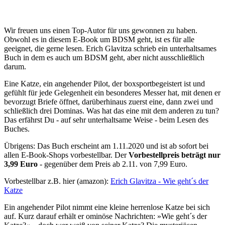
Wir freuen uns einen Top-Autor für uns gewonnen zu haben.
Obwohl es in diesem E-Book um BDSM geht, ist es für alle
geeignet, die gerne lesen. Erich Glavitza schrieb ein unterhaltsames
Buch in dem es auch um BDSM geht, aber nicht ausschließlich
darum.
Eine Katze, ein angehender Pilot, der boxsportbegeistert ist und
gefühlt für jede Gelegenheit ein besonderes Messer hat, mit denen er
bevorzugt Briefe öffnet, darüberhinaus zuerst eine, dann zwei und
schließlich drei Dominas. Was hat das eine mit dem anderen zu tun?
Das erfährst Du - auf sehr unterhaltsame Weise - beim Lesen des
Buches.
Übrigens: Das Buch erscheint am 1.11.2020 und ist ab sofort bei
allen E-Book-Shops vorbestellbar. Der
Vorbestellpreis beträgt nur
3,99 Euro
- gegenüber dem Preis ab 2.11. von 7,99 Euro.
Vorbestellbar z.B. hier (amazon):
Erich Glavitza - Wie geht´s der
Katze
Ein angehender Pilot nimmt eine kleine herrenlose Katze bei sich
auf. Kurz darauf erhält er ominöse Nachrichten: »Wie geht´s der