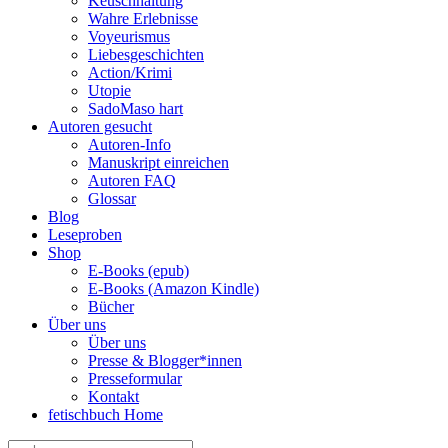
Keuschhaltung
Wahre Erlebnisse
Voyeurismus
Liebesgeschichten
Action/Krimi
Utopie
SadoMaso hart
Autoren gesucht
Autoren-Info
Manuskript einreichen
Autoren FAQ
Glossar
Blog
Leseproben
Shop
E-Books (epub)
E-Books (Amazon Kindle)
Bücher
Über uns
Über uns
Presse & Blogger*innen
Presseformular
Kontakt
fetischbuch Home