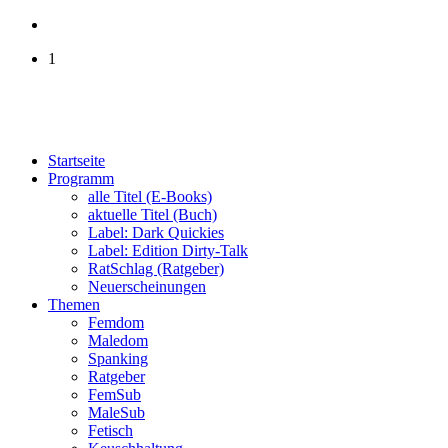
1
Startseite
Programm
alle Titel (E-Books)
aktuelle Titel (Buch)
Label: Dark Quickies
Label: Edition Dirty-Talk
RatSchlag (Ratgeber)
Neuerscheinungen
Themen
Femdom
Maledom
Spanking
Ratgeber
FemSub
MaleSub
Fetisch