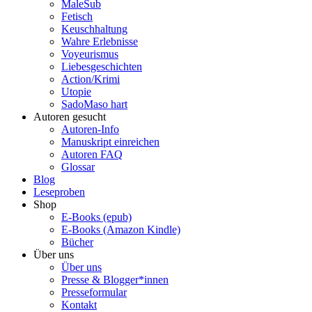
MaleSub
Fetisch
Keuschhaltung
Wahre Erlebnisse
Voyeurismus
Liebesgeschichten
Action/Krimi
Utopie
SadoMaso hart
Autoren gesucht
Autoren-Info
Manuskript einreichen
Autoren FAQ
Glossar
Blog
Leseproben
Shop
E-Books (epub)
E-Books (Amazon Kindle)
Bücher
Über uns
Über uns
Presse & Blogger*innen
Presseformular
Kontakt