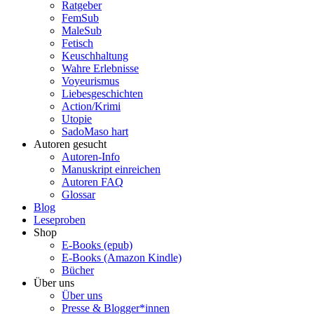
Ratgeber
FemSub
MaleSub
Fetisch
Keuschhaltung
Wahre Erlebnisse
Voyeurismus
Liebesgeschichten
Action/Krimi
Utopie
SadoMaso hart
Autoren gesucht
Autoren-Info
Manuskript einreichen
Autoren FAQ
Glossar
Blog
Leseproben
Shop
E-Books (epub)
E-Books (Amazon Kindle)
Bücher
Über uns
Über uns
Presse & Blogger*innen