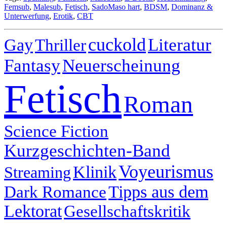
Femsub
,
Malesub
,
Fetisch
,
SadoMaso hart
,
BDSM
,
Dominanz &
Unterwerfung
,
Erotik
,
CBT
cuckold
Literatur
Gay
Thriller
Fantasy
Neuerscheinung
Fetisch
Roman
Science Fiction
Kurzgeschichten-Band
Voyeurismus
Klinik
Streaming
Tipps aus dem
Dark Romance
Lektorat
Gesellschaftskritik