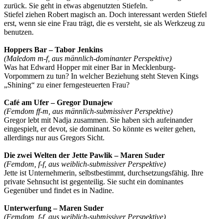
zurück. Sie geht in etwas abgenutzten Stiefeln.
Stiefel ziehen Robert magisch an. Doch interessant werden Stiefel
erst, wenn sie eine Frau trägt, die es versteht, sie als Werkzeug zu
benutzen.
Hoppers Bar – Tabor Jenkins
(Maledom m-f, aus männlich-dominanter Perspektive)
Was hat Edward Hopper mit einer Bar in Mecklenburg-
Vorpommern zu tun? In welcher Beziehung steht Steven Kings
„Shining“ zu einer ferngesteuerten Frau?
Café am Ufer – Gregor Dunajew
(Femdom ff-m, aus männlich-submissiver Perspektive)
Gregor lebt mit Nadja zusammen. Sie haben sich aufeinander
eingespielt, er devot, sie dominant. So könnte es weiter gehen,
allerdings nur aus Gregors Sicht.
Die zwei Welten der Jette Pawlik – Maren Suder
(Femdom, f-f, aus weiblich-submissiver Perspektive)
Jette ist Unternehmerin, selbstbestimmt, durchsetzungsfähig. Ihre
private Sehnsucht ist gegenteilig. Sie sucht ein dominantes
Gegenüber und findet es in Nadine.
Unterwerfung – Maren Suder
(Femdom, f-f, aus weiblich-submissiver Perspektive)