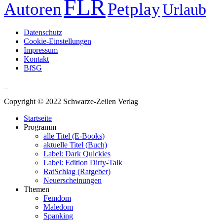
FLR
Autoren
Petplay
Urlaub
Datenschutz
Cookie-Einstellungen
Impressum
Kontakt
BfSG
Copyright © 2022 Schwarze-Zeilen Verlag
Startseite
Programm
alle Titel (E-Books)
aktuelle Titel (Buch)
Label: Dark Quickies
Label: Edition Dirty-Talk
RatSchlag (Ratgeber)
Neuerscheinungen
Themen
Femdom
Maledom
Spanking