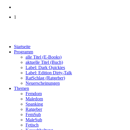
1
Startseite
Programm
alle Titel (E-Books)
aktuelle Titel (Buch)
Label: Dark Quickies
Label: Edition Dirty-Talk
RatSchlag (Ratgeber)
Neuerscheinungen
Themen
Femdom
Maledom
Spanking
Ratgeber
FemSub
MaleSub
Fetisch