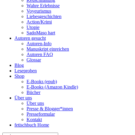
Keuschhaltung
Wahre Erlebnisse
Voyeurismus
Liebesgeschichten
Action/Krimi
Utopie
SadoMaso hart
Autoren gesucht
Autoren-Info
Manuskript einreichen
Autoren FAQ
Glossar
Blog
Leseproben
Shop
E-Books (epub)
E-Books (Amazon Kindle)
Bücher
Über uns
Über uns
Presse & Blogger*innen
Presseformular
Kontakt
fetischbuch Home