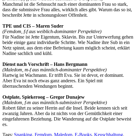
Manchmal ist die Sehnsucht nach einer dominanten Frau so stark,
dass die submissive Frau alles, wirklich alles gibt. Warum das so ist,
beschreibt Jette in schonungsloser Offenheit.
TPE und CIS – Maren Suder
(Femdom, f-f aus weiblich-dominanter Perspektive)
Für Nadine ist Jette Eigentum, Sklavin. Bis zur Unterwerfung gehen
beide einige ganz individuelle Schritte. Wie Nadine ihre Sub in ein
Netz spinnt, aus dem eine Befreiung kaum möglich scheint, erklärt
Nadine sachlich und kühl.
Dienst nach Vorschrift – Hans Bergmann
(Maledom, m-f aus männlich-dominanter Perspektive)
Hartwig ist Wachmann. Er trifft Eva. Sie ist devot, er dominant.
Aber Eva ist noch etwas ganz anderes. Ein Spiel mit
überraschenden Wendungen beginnt.
Ostplate, Spiekeroog – Gregor Dunajew
(Maledom, f-m aus männlich-submissiver Perspektive)
Robert fährt zu seiner Herrin auf die Insel. Beide kennen sich seit
zwanzig Jahren. Aber da ist nichts von der Gemütlichkeit einer
eingefahrenen Beziehung. Die Wanderung auf die Ostplate beweist
es.
Tags:
Spanking
,
Femdom
,
Maledom
,
E-Books
,
Keuschhaltung
,