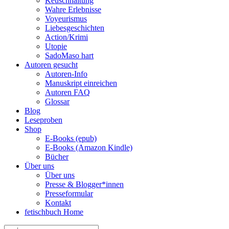
Keuschhaltung
Wahre Erlebnisse
Voyeurismus
Liebesgeschichten
Action/Krimi
Utopie
SadoMaso hart
Autoren gesucht
Autoren-Info
Manuskript einreichen
Autoren FAQ
Glossar
Blog
Leseproben
Shop
E-Books (epub)
E-Books (Amazon Kindle)
Bücher
Über uns
Über uns
Presse & Blogger*innen
Presseformular
Kontakt
fetischbuch Home