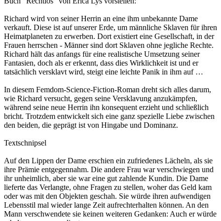
Buch "Rechtlos" von Erica Lys vorstellen:
Richard wird von seiner Herrin an eine ihm unbekannte Dame
verkauft. Diese ist auf unserer Erde, um männliche Sklaven für ihren
Heimatplaneten zu erwerben. Dort existiert eine Gesellschaft, in der
Frauen herrschen - Männer sind dort Sklaven ohne jegliche Rechte.
Richard hält das anfangs für eine realistische Umsetzung seiner
Fantasien, doch als er erkennt, dass dies Wirklichkeit ist und er
tatsächlich versklavt wird, steigt eine leichte Panik in ihm auf …
In diesem Femdom-Science-Fiction-Roman dreht sich alles darum,
wie Richard versucht, gegen seine Versklavung anzukämpfen,
während seine neue Herrin ihn konsequent erzieht und schließlich
bricht. Trotzdem entwickelt sich eine ganz spezielle Liebe zwischen
den beiden, die geprägt ist von Hingabe und Dominanz.
Textschnipsel
Auf den Lippen der Dame erschien ein zufriedenes Lächeln, als sie
ihre Prämie entgegennahm. Die andere Frau war verschwiegen und
ihr unheimlich, aber sie war eine gut zahlende Kundin. Die Dame
lieferte das Verlangte, ohne Fragen zu stellen, woher das Geld kam
oder was mit den Objekten geschah. Sie würde ihren aufwendigen
Lebensstil mal wieder lange Zeit aufrechterhalten können. An den
Mann verschwendete sie keinen weiteren Gedanken: Auch er würde