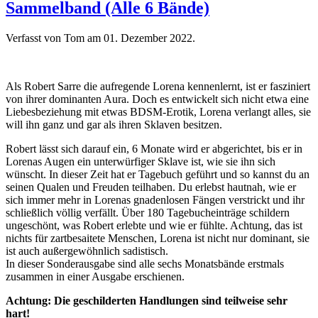
Sammelband (Alle 6 Bände)
Verfasst von Tom am
01. Dezember 2022
.
Als Robert Sarre die aufregende Lorena kennenlernt, ist er fasziniert
von ihrer dominanten Aura. Doch es entwickelt sich nicht etwa eine
Liebesbeziehung mit etwas BDSM-Erotik, Lorena verlangt alles, sie
will ihn ganz und gar als ihren Sklaven besitzen.
Robert lässt sich darauf ein, 6 Monate wird er abgerichtet, bis er in
Lorenas Augen ein unterwürfiger Sklave ist, wie sie ihn sich
wünscht. In dieser Zeit hat er Tagebuch geführt und so kannst du an
seinen Qualen und Freuden teilhaben. Du erlebst hautnah, wie er
sich immer mehr in Lorenas gnadenlosen Fängen verstrickt und ihr
schließlich völlig verfällt. Über 180 Tagebucheinträge schildern
ungeschönt, was Robert erlebte und wie er fühlte. Achtung, das ist
nichts für zartbesaitete Menschen, Lorena ist nicht nur dominant, sie
ist auch außergewöhnlich sadistisch.
In dieser Sonderausgabe sind alle sechs Monatsbände erstmals
zusammen in einer Ausgabe erschienen.
Achtung: Die geschilderten Handlungen sind teilweise sehr
hart!