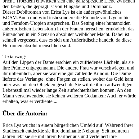
bricht. Trotzdem entwickelt sich eine ganz spezielle Liebe zwischen
den beiden, die geprägt ist von Hingabe und Dominanz.
Dieser Debütroman von Erica Lys ist ein außergewöhnliches
BDSM-Buch und wird insbesondere die Freunde von Gynarchie
und Femdom-Utopien ansprechen. Das Setting einer humanoiden
außerirdischen Lebensform in der Frauen herrschen, ermöglicht das
Eintauchen in ein Szenario absoluter weiblicher Macht. Dabei ist
schnell vergessen, dass es sich um Außerirdische handelt, da diese
Herrinnen absolut menschlich sind.
Textauszug:
Auf den Lippen der Dame erschien ein zufriedenes Lächeln, als sie
ihre Prämie entgegennahm. Die andere Frau war verschwiegen und
ihr unheimlich, aber sie war eine gut zahlende Kundin. Die Dame
lieferte das Verlangte, ohne Fragen zu stellen, woher das Geld kam
oder was mit den Objekten geschah. Sie würde ihren aufwendigen
Lebensstil mal wieder lange Zeit aufrechterhalten können. An den
Mann verschwendete sie keinen weiteren Gedanken: Auch er würde
erhalten, was er verdiente....
Über die Autorin:
Erica Lys wuchs in einem bürgerlichen Umfeld auf. Während ihrer
Studienzeit entdeckte sie ihre dominante Neigung. Seit mehreren
Jahren lebt sie sie mit ihrem Partner aus und verfeinert ihre