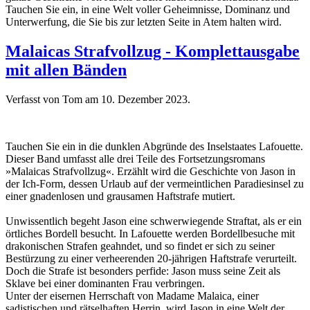
Tauchen Sie ein, in eine Welt voller Geheimnisse, Dominanz und
Unterwerfung, die Sie bis zur letzten Seite in Atem halten wird.
Malaicas Strafvollzug - Komplettausgabe
mit allen Bänden
Verfasst von Tom am
10. Dezember 2023
.
Tauchen Sie ein in die dunklen Abgründe des Inselstaates Lafouette.
Dieser Band umfasst alle drei Teile des Fortsetzungsromans
»Malaicas Strafvollzug«. Erzählt wird die Geschichte von Jason in
der Ich-Form, dessen Urlaub auf der vermeintlichen Paradiesinsel zu
einer gnadenlosen und grausamen Haftstrafe mutiert.
Unwissentlich begeht Jason eine schwerwiegende Straftat, als er ein
örtliches Bordell besucht. In Lafouette werden Bordellbesuche mit
drakonischen Strafen geahndet, und so findet er sich zu seiner
Bestürzung zu einer verheerenden 20-jährigen Haftstrafe verurteilt.
Doch die Strafe ist besonders perfide: Jason muss seine Zeit als
Sklave bei einer dominanten Frau verbringen.
Unter der eisernen Herrschaft von Madame Malaica, einer
sadistischen und rätselhaften Herrin, wird Jason in eine Welt der