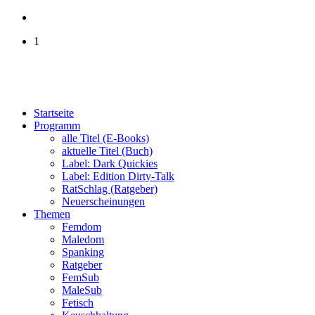
1
Startseite
Programm
alle Titel (E-Books)
aktuelle Titel (Buch)
Label: Dark Quickies
Label: Edition Dirty-Talk
RatSchlag (Ratgeber)
Neuerscheinungen
Themen
Femdom
Maledom
Spanking
Ratgeber
FemSub
MaleSub
Fetisch