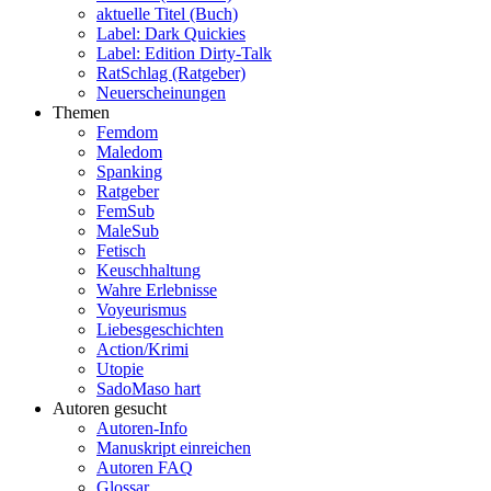
aktuelle Titel (Buch)
Label: Dark Quickies
Label: Edition Dirty-Talk
RatSchlag (Ratgeber)
Neuerscheinungen
Themen
Femdom
Maledom
Spanking
Ratgeber
FemSub
MaleSub
Fetisch
Keuschhaltung
Wahre Erlebnisse
Voyeurismus
Liebesgeschichten
Action/Krimi
Utopie
SadoMaso hart
Autoren gesucht
Autoren-Info
Manuskript einreichen
Autoren FAQ
Glossar