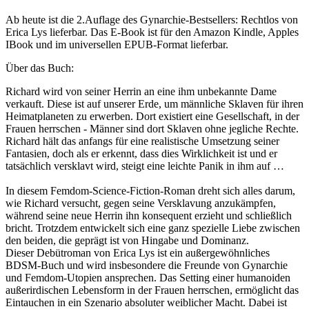
Ab heute ist die 2.Auflage des Gynarchie-Bestsellers: Rechtlos von
Erica Lys lieferbar. Das E-Book ist für den Amazon Kindle, Apples
IBook und im universellen EPUB-Format lieferbar.
Über das Buch:
Richard wird von seiner Herrin an eine ihm unbekannte Dame
verkauft. Diese ist auf unserer Erde, um männliche Sklaven für ihren
Heimatplaneten zu erwerben. Dort existiert eine Gesellschaft, in der
Frauen herrschen - Männer sind dort Sklaven ohne jegliche Rechte.
Richard hält das anfangs für eine realistische Umsetzung seiner
Fantasien, doch als er erkennt, dass dies Wirklichkeit ist und er
tatsächlich versklavt wird, steigt eine leichte Panik in ihm auf …
In diesem Femdom-Science-Fiction-Roman dreht sich alles darum,
wie Richard versucht, gegen seine Versklavung anzukämpfen,
während seine neue Herrin ihn konsequent erzieht und schließlich
bricht. Trotzdem entwickelt sich eine ganz spezielle Liebe zwischen
den beiden, die geprägt ist von Hingabe und Dominanz.
Dieser Debütroman von Erica Lys ist ein außergewöhnliches
BDSM-Buch und wird insbesondere die Freunde von Gynarchie
und Femdom-Utopien ansprechen. Das Setting einer humanoiden
außerirdischen Lebensform in der Frauen herrschen, ermöglicht das
Eintauchen in ein Szenario absoluter weiblicher Macht. Dabei ist