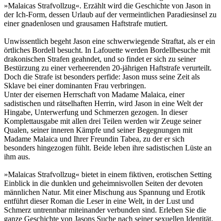
»Malaicas Strafvollzug«. Erzählt wird die Geschichte von Jason in
der Ich-Form, dessen Urlaub auf der vermeintlichen Paradiesinsel zu
einer gnadenlosen und grausamen Haftstrafe mutiert.
Unwissentlich begeht Jason eine schwerwiegende Straftat, als er ein
örtliches Bordell besucht. In Lafouette werden Bordellbesuche mit
drakonischen Strafen geahndet, und so findet er sich zu seiner
Bestürzung zu einer verheerenden 20-jährigen Haftstrafe verurteilt.
Doch die Strafe ist besonders perfide: Jason muss seine Zeit als
Sklave bei einer dominanten Frau verbringen.
Unter der eisernen Herrschaft von Madame Malaica, einer
sadistischen und rätselhaften Herrin, wird Jason in eine Welt der
Hingabe, Unterwerfung und Schmerzen gezogen. In dieser
Komplettausgabe mit allen drei Teilen werden wir Zeuge seiner
Qualen, seiner inneren Kämpfe und seiner Begegnungen mit
Madame Malaica und Ihrer Freundin Tabea, zu der er sich
besonders hingezogen fühlt. Beide leben ihre sadistischen Lüste an
ihm aus.
»Malaicas Strafvollzug« bietet in einem fiktiven, erotischen Setting
Einblick in die dunklen und geheimnisvollen Seiten der devoten
männlichen Natur. Mit einer Mischung aus Spannung und Erotik
entführt dieser Roman die Leser in eine Welt, in der Lust und
Schmerz untrennbar miteinander verbunden sind. Erleben Sie die
ganze Geschichte von Jasons Suche nach seiner sexuellen Identität.