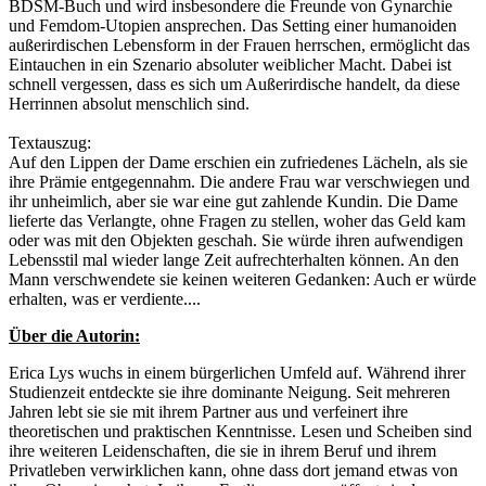
BDSM-Buch und wird insbesondere die Freunde von Gynarchie
und Femdom-Utopien ansprechen. Das Setting einer humanoiden
außerirdischen Lebensform in der Frauen herrschen, ermöglicht das
Eintauchen in ein Szenario absoluter weiblicher Macht. Dabei ist
schnell vergessen, dass es sich um Außerirdische handelt, da diese
Herrinnen absolut menschlich sind.
Textauszug:
Auf den Lippen der Dame erschien ein zufriedenes Lächeln, als sie
ihre Prämie entgegennahm. Die andere Frau war verschwiegen und
ihr unheimlich, aber sie war eine gut zahlende Kundin. Die Dame
lieferte das Verlangte, ohne Fragen zu stellen, woher das Geld kam
oder was mit den Objekten geschah. Sie würde ihren aufwendigen
Lebensstil mal wieder lange Zeit aufrechterhalten können. An den
Mann verschwendete sie keinen weiteren Gedanken: Auch er würde
erhalten, was er verdiente....
Über die Autorin:
Erica Lys wuchs in einem bürgerlichen Umfeld auf. Während ihrer
Studienzeit entdeckte sie ihre dominante Neigung. Seit mehreren
Jahren lebt sie sie mit ihrem Partner aus und verfeinert ihre
theoretischen und praktischen Kenntnisse. Lesen und Scheiben sind
ihre weiteren Leidenschaften, die sie in ihrem Beruf und ihrem
Privatleben verwirklichen kann, ohne dass dort jemand etwas von