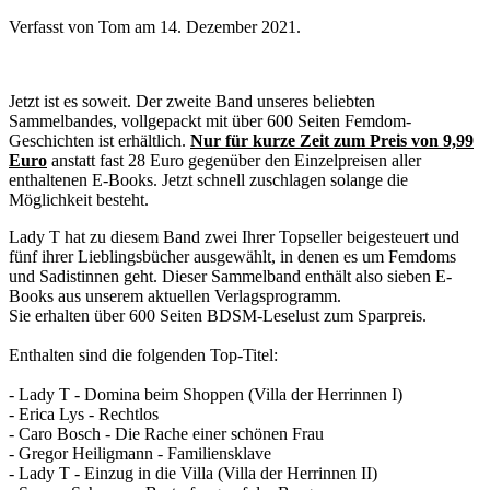
Verfasst von Tom am
14. Dezember 2021
.
Jetzt ist es soweit. Der zweite Band unseres beliebten
Sammelbandes, vollgepackt mit über 600 Seiten Femdom-
Geschichten ist erhältlich.
Nur für kurze Zeit zum Preis von 9,99
Euro
anstatt fast 28 Euro gegenüber den Einzelpreisen aller
enthaltenen E-Books. Jetzt schnell zuschlagen solange die
Möglichkeit besteht.
Lady T hat zu diesem Band zwei Ihrer Topseller beigesteuert und
fünf ihrer Lieblingsbücher ausgewählt, in denen es um Femdoms
und Sadistinnen geht. Dieser Sammelband enthält also sieben E-
Books aus unserem aktuellen Verlagsprogramm.
Sie erhalten über 600 Seiten BDSM-Leselust zum Sparpreis.
Enthalten sind die folgenden Top-Titel:
- Lady T - Domina beim Shoppen (Villa der Herrinnen I)
- Erica Lys - Rechtlos
- Caro Bosch - Die Rache einer schönen Frau
- Gregor Heiligmann - Familiensklave
- Lady T - Einzug in die Villa (Villa der Herrinnen II)