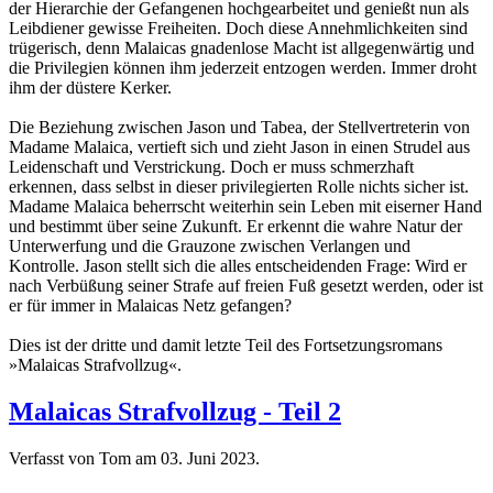
der Hierarchie der Gefangenen hochgearbeitet und genießt nun als
Leibdiener gewisse Freiheiten. Doch diese Annehmlichkeiten sind
trügerisch, denn Malaicas gnadenlose Macht ist allgegenwärtig und
die Privilegien können ihm jederzeit entzogen werden. Immer droht
ihm der düstere Kerker.
Die Beziehung zwischen Jason und Tabea, der Stellvertreterin von
Madame Malaica, vertieft sich und zieht Jason in einen Strudel aus
Leidenschaft und Verstrickung. Doch er muss schmerzhaft
erkennen, dass selbst in dieser privilegierten Rolle nichts sicher ist.
Madame Malaica beherrscht weiterhin sein Leben mit eiserner Hand
und bestimmt über seine Zukunft. Er erkennt die wahre Natur der
Unterwerfung und die Grauzone zwischen Verlangen und
Kontrolle. Jason stellt sich die alles entscheidenden Frage: Wird er
nach Verbüßung seiner Strafe auf freien Fuß gesetzt werden, oder ist
er für immer in Malaicas Netz gefangen?
Dies ist der dritte und damit letzte Teil des Fortsetzungsromans
»Malaicas Strafvollzug«.
Malaicas Strafvollzug - Teil 2
Verfasst von Tom am
03. Juni 2023
.