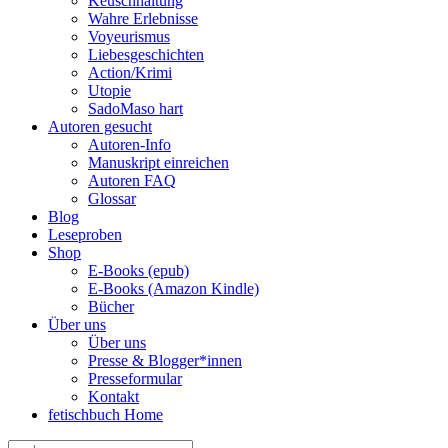
Keuschhaltung
Wahre Erlebnisse
Voyeurismus
Liebesgeschichten
Action/Krimi
Utopie
SadoMaso hart
Autoren gesucht
Autoren-Info
Manuskript einreichen
Autoren FAQ
Glossar
Blog
Leseproben
Shop
E-Books (epub)
E-Books (Amazon Kindle)
Bücher
Über uns
Über uns
Presse & Blogger*innen
Presseformular
Kontakt
fetischbuch Home