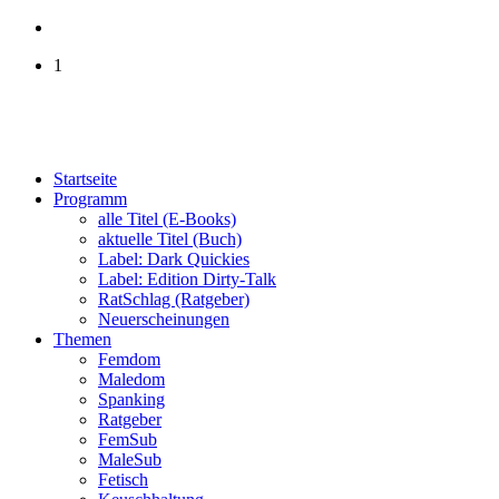
1
Startseite
Programm
alle Titel (E-Books)
aktuelle Titel (Buch)
Label: Dark Quickies
Label: Edition Dirty-Talk
RatSchlag (Ratgeber)
Neuerscheinungen
Themen
Femdom
Maledom
Spanking
Ratgeber
FemSub
MaleSub
Fetisch