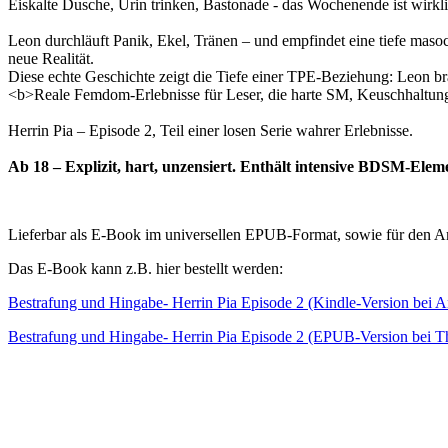
Eiskalte Dusche, Urin trinken, Bastonade - das Wochenende ist wirkli
Leon durchläuft Panik, Ekel, Tränen – und empfindet eine tiefe masoc
neue Realität.
Diese echte Geschichte zeigt die Tiefe einer TPE-Beziehung: Leon bra
<b>Reale Femdom-Erlebnisse für Leser, die harte SM, Keuschhaltung
Herrin Pia – Episode 2, Teil einer losen Serie wahrer Erlebnisse.
Ab 18 – Explizit, hart, unzensiert. Enthält intensive BDSM-Ele
Lieferbar als E-Book im universellen EPUB-Format, sowie für den 
Das E-Book kann z.B. hier bestellt werden:
Bestrafung und Hingabe- Herrin Pia Episode 2 (Kindle-Version bei 
Bestrafung und Hingabe- Herrin Pia Episode 2 (EPUB-Version bei Th