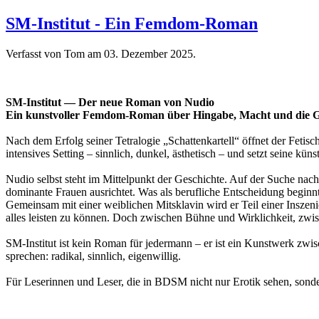
SM-Institut - Ein Femdom-Roman
Verfasst von Tom am
03. Dezember 2025
.
SM-Institut — Der neue Roman von Nudio
Ein kunstvoller Femdom-Roman über Hingabe, Macht und die Gr
Nach dem Erfolg seiner Tetralogie „Schattenkartell“ öffnet der Fetisc
intensives Setting – sinnlich, dunkel, ästhetisch – und setzt seine kün
Nudio selbst steht im Mittelpunkt der Geschichte. Auf der Suche nac
dominante Frauen ausrichtet. Was als berufliche Entscheidung beginnt, 
Gemeinsam mit einer weiblichen Mitsklavin wird er Teil einer Inszenie
alles leisten zu können. Doch zwischen Bühne und Wirklichkeit, zwi
SM-Institut ist kein Roman für jedermann – er ist ein Kunstwerk zw
sprechen: radikal, sinnlich, eigenwillig.
Für Leserinnen und Leser, die in BDSM nicht nur Erotik sehen, sonde