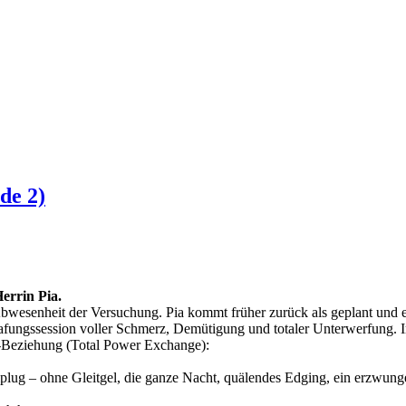
de 2)
errin Pia.
Abwesenheit der Versuchung. Pia kommt früher zurück als geplant und e
rafungssession voller Schmerz, Demütigung und totaler Unterwerfung. 
E-Beziehung (Total Power Exchange):
plug – ohne Gleitgel, die ganze Nacht, quälendes Edging, ein erzwu