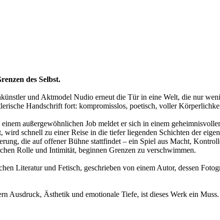
enzen des Selbst.
hkünstler und Aktmodel Nudio erneut die Tür in eine Welt, die nur weni
stlerische Handschrift fort: kompromisslos, poetisch, voller Körperlichkei
h einem außergewöhnlichen Job meldet er sich in einem geheimnisvolle
wird schnell zu einer Reise in die tiefer liegenden Schichten der eigene
rung, die auf offener Bühne stattfindet – ein Spiel aus Macht, Kontrol
schen Rolle und Intimität, beginnen Grenzen zu verschwimmen.
ischen Literatur und Fetisch, geschrieben von einem Autor, dessen Fo
rn Ausdruck, Ästhetik und emotionale Tiefe, ist dieses Werk ein Muss.