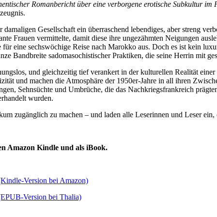
uthentischer Romanbericht über eine verborgene erotische Subkultur im 
tzeugnis.
er damaligen Gesellschaft ein überraschend lebendiges, aber streng verb
nante Frauen vermittelte, damit diese ihre ungezähmten Neigungen ausle
für eine sechswöchige Reise nach Marokko aus. Doch es ist kein luxuri
anze Bandbreite sadomasochistischer Praktiken, die seine Herrin mit g
ungslos, und gleichzeitig tief verankert in der kulturellen Realität ei
zität und machen die Atmosphäre der 1950er-Jahre in all ihren Zwische
ngen, Sehnsüchte und Umbrüche, die das Nachkriegsfrankreich prägten
erhandelt wurden.
likum zugänglich zu machen – und laden alle Leserinnen und Leser ein, 
en Amazon Kindle und als iBook.
(Kindle-Version bei Amazon)
(EPUB-Version bei Thalia)