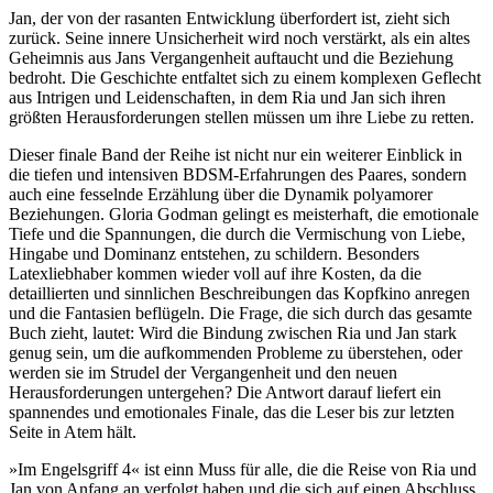
Jan, der von der rasanten Entwicklung überfordert ist, zieht sich
zurück. Seine innere Unsicherheit wird noch verstärkt, als ein altes
Geheimnis aus Jans Vergangenheit auftaucht und die Beziehung
bedroht. Die Geschichte entfaltet sich zu einem komplexen Geflecht
aus Intrigen und Leidenschaften, in dem Ria und Jan sich ihren
größten Herausforderungen stellen müssen um ihre Liebe zu retten.
Dieser finale Band der Reihe ist nicht nur ein weiterer Einblick in
die tiefen und intensiven BDSM-Erfahrungen des Paares, sondern
auch eine fesselnde Erzählung über die Dynamik polyamorer
Beziehungen. Gloria Godman gelingt es meisterhaft, die emotionale
Tiefe und die Spannungen, die durch die Vermischung von Liebe,
Hingabe und Dominanz entstehen, zu schildern. Besonders
Latexliebhaber kommen wieder voll auf ihre Kosten, da die
detaillierten und sinnlichen Beschreibungen das Kopfkino anregen
und die Fantasien beflügeln. Die Frage, die sich durch das gesamte
Buch zieht, lautet: Wird die Bindung zwischen Ria und Jan stark
genug sein, um die aufkommenden Probleme zu überstehen, oder
werden sie im Strudel der Vergangenheit und den neuen
Herausforderungen untergehen? Die Antwort darauf liefert ein
spannendes und emotionales Finale, das die Leser bis zur letzten
Seite in Atem hält.
»Im Engelsgriff 4« ist einn Muss für alle, die die Reise von Ria und
Jan von Anfang an verfolgt haben und die sich auf einen Abschluss