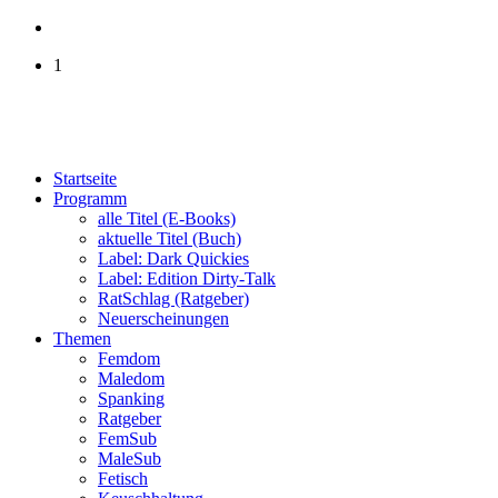
1
Startseite
Programm
alle Titel (E-Books)
aktuelle Titel (Buch)
Label: Dark Quickies
Label: Edition Dirty-Talk
RatSchlag (Ratgeber)
Neuerscheinungen
Themen
Femdom
Maledom
Spanking
Ratgeber
FemSub
MaleSub
Fetisch