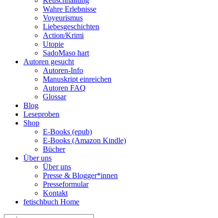
Keuschhaltung
Wahre Erlebnisse
Voyeurismus
Liebesgeschichten
Action/Krimi
Utopie
SadoMaso hart
Autoren gesucht
Autoren-Info
Manuskript einreichen
Autoren FAQ
Glossar
Blog
Leseproben
Shop
E-Books (epub)
E-Books (Amazon Kindle)
Bücher
Über uns
Über uns
Presse & Blogger*innen
Presseformular
Kontakt
fetischbuch Home