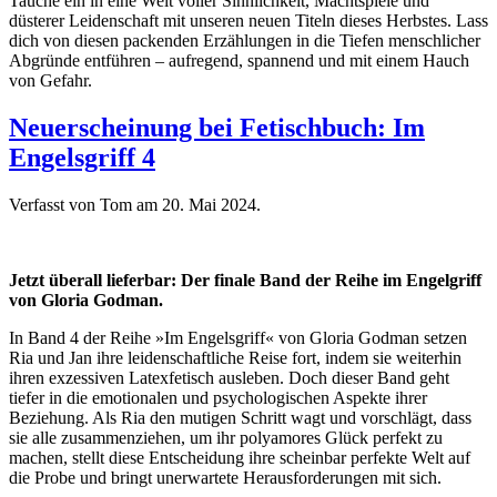
Tauche ein in eine Welt voller Sinnlichkeit, Machtspiele und
düsterer Leidenschaft mit unseren neuen Titeln dieses Herbstes. Lass
dich von diesen packenden Erzählungen in die Tiefen menschlicher
Abgründe entführen – aufregend, spannend und mit einem Hauch
von Gefahr.
Neuerscheinung bei Fetischbuch: Im
Engelsgriff 4
Verfasst von Tom am
20. Mai 2024
.
Jetzt überall lieferbar: Der finale Band der Reihe im Engelgriff
von Gloria Godman.
In Band 4 der Reihe »Im Engelsgriff« von Gloria Godman setzen
Ria und Jan ihre leidenschaftliche Reise fort, indem sie weiterhin
ihren exzessiven Latexfetisch ausleben. Doch dieser Band geht
tiefer in die emotionalen und psychologischen Aspekte ihrer
Beziehung. Als Ria den mutigen Schritt wagt und vorschlägt, dass
sie alle zusammenziehen, um ihr polyamores Glück perfekt zu
machen, stellt diese Entscheidung ihre scheinbar perfekte Welt auf
die Probe und bringt unerwartete Herausforderungen mit sich.