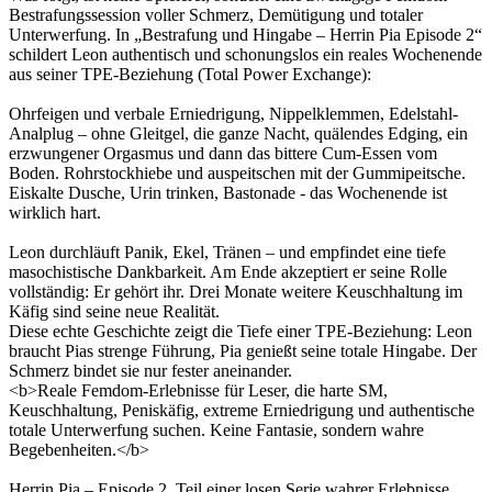
Bestrafungssession voller Schmerz, Demütigung und totaler
Unterwerfung. In „Bestrafung und Hingabe – Herrin Pia Episode 2“
schildert Leon authentisch und schonungslos ein reales Wochenende
aus seiner TPE-Beziehung (Total Power Exchange):
Ohrfeigen und verbale Erniedrigung, Nippelklemmen, Edelstahl-
Analplug – ohne Gleitgel, die ganze Nacht, quälendes Edging, ein
erzwungener Orgasmus und dann das bittere Cum-Essen vom
Boden. Rohrstockhiebe und auspeitschen mit der Gummipeitsche.
Eiskalte Dusche, Urin trinken, Bastonade - das Wochenende ist
wirklich hart.
Leon durchläuft Panik, Ekel, Tränen – und empfindet eine tiefe
masochistische Dankbarkeit. Am Ende akzeptiert er seine Rolle
vollständig: Er gehört ihr. Drei Monate weitere Keuschhaltung im
Käfig sind seine neue Realität.
Diese echte Geschichte zeigt die Tiefe einer TPE-Beziehung: Leon
braucht Pias strenge Führung, Pia genießt seine totale Hingabe. Der
Schmerz bindet sie nur fester aneinander.
<b>Reale Femdom-Erlebnisse für Leser, die harte SM,
Keuschhaltung, Peniskäfig, extreme Erniedrigung und authentische
totale Unterwerfung suchen. Keine Fantasie, sondern wahre
Begebenheiten.</b>
Herrin Pia – Episode 2, Teil einer losen Serie wahrer Erlebnisse.