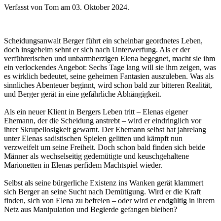
Verfasst von Tom am
03. Oktober 2024
.
Scheidungsanwalt Berger führt ein scheinbar geordnetes Leben,
doch insgeheim sehnt er sich nach Unterwerfung. Als er der
verführerischen und unbarmherzigen Elena begegnet, macht sie ihm
ein verlockendes Angebot: Sechs Tage lang will sie ihm zeigen, was
es wirklich bedeutet, seine geheimen Fantasien auszuleben. Was als
sinnliches Abenteuer beginnt, wird schon bald zur bitteren Realität,
und Berger gerät in eine gefährliche Abhängigkeit.
Als ein neuer Klient in Bergers Leben tritt – Elenas eigener
Ehemann, der die Scheidung anstrebt – wird er eindringlich vor
ihrer Skrupellosigkeit gewarnt. Der Ehemann selbst hat jahrelang
unter Elenas sadistischen Spielen gelitten und kämpft nun
verzweifelt um seine Freiheit. Doch schon bald finden sich beide
Männer als wechselseitig gedemütigte und keuschgehaltene
Marionetten in Elenas perfidem Machtspiel wieder.
Selbst als seine bürgerliche Existenz ins Wanken gerät klammert
sich Berger an seine Sucht nach Demütigung. Wird er die Kraft
finden, sich von Elena zu befreien – oder wird er endgültig in ihrem
Netz aus Manipulation und Begierde gefangen bleiben?