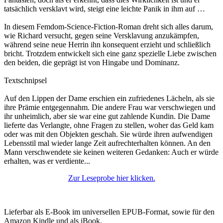
tatsächlich versklavt wird, steigt eine leichte Panik in ihm auf …
In diesem Femdom-Science-Fiction-Roman dreht sich alles darum,
wie Richard versucht, gegen seine Versklavung anzukämpfen,
während seine neue Herrin ihn konsequent erzieht und schließlich
bricht. Trotzdem entwickelt sich eine ganz spezielle Liebe zwischen
den beiden, die geprägt ist von Hingabe und Dominanz.
Textschnipsel
Auf den Lippen der Dame erschien ein zufriedenes Lächeln, als sie
ihre Prämie entgegennahm. Die andere Frau war verschwiegen und
ihr unheimlich, aber sie war eine gut zahlende Kundin. Die Dame
lieferte das Verlangte, ohne Fragen zu stellen, woher das Geld kam
oder was mit den Objekten geschah. Sie würde ihren aufwendigen
Lebensstil mal wieder lange Zeit aufrechterhalten können. An den
Mann verschwendete sie keinen weiteren Gedanken: Auch er würde
erhalten, was er verdiente...
Zur Leseprobe hier klicken.
Lieferbar als E-Book im universellen EPUB-Format, sowie für den
Amazon Kindle und als iBook.