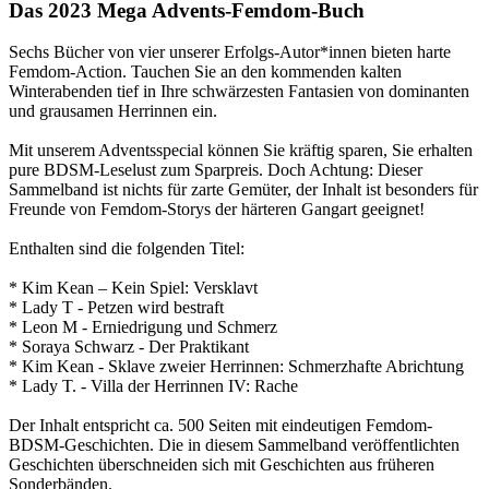
Das 2023 Mega Advents-Femdom-Buch
Sechs Bücher von vier unserer Erfolgs-Autor*innen bieten harte
Femdom-Action. Tauchen Sie an den kommenden kalten
Winterabenden tief in Ihre schwärzesten Fantasien von dominanten
und grausamen Herrinnen ein.
Mit unserem Adventsspecial können Sie kräftig sparen, Sie erhalten
pure BDSM-Leselust zum Sparpreis. Doch Achtung: Dieser
Sammelband ist nichts für zarte Gemüter, der Inhalt ist besonders für
Freunde von Femdom-Storys der härteren Gangart geeignet!
Enthalten sind die folgenden Titel:
* Kim Kean – Kein Spiel: Versklavt
* Lady T - Petzen wird bestraft
* Leon M - Erniedrigung und Schmerz
* Soraya Schwarz - Der Praktikant
* Kim Kean - Sklave zweier Herrinnen: Schmerzhafte Abrichtung
* Lady T. - Villa der Herrinnen IV: Rache
Der Inhalt entspricht ca. 500 Seiten mit eindeutigen Femdom-
BDSM-Geschichten. Die in diesem Sammelband veröffentlichten
Geschichten überschneiden sich mit Geschichten aus früheren
Sonderbänden.