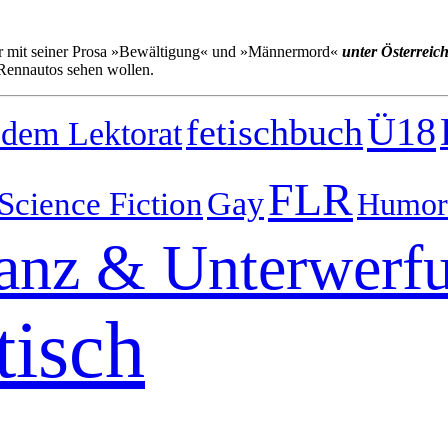
d er mit seiner Prosa »Bewältigung« und »Männermord«
unter Österreic
n Rennautos sehen wollen.
Ü18
fetischbuch
 dem Lektorat
FLR
Gay
Science Fiction
Humor
nz & Unterwerf
tisch