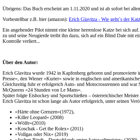
Übrigens: Das Buch erscheint am 1.11.2020 und ist ab sofort bei all
Vorbestellbar z.B. hier (amazon):
Erich Glavitza - Wie geht´s der Kat
Ein angehender Pilot nimmt eine kleine herrenlose Katze bei sich au
zu und seine Neugierde treibt ihn dazu, sich auf ein Blind Date mit ei
Kontrolle verliert...
Über den Autor:
Erich Glavitza wurde 1942 in Kapfenberg geboren und promovierte in
Presse«, den Wiener »Kurier« sowie in englischen und amerikanischen
Gleichzeitig fuhr er erfolgreich Auto- und Motocrossrennen und war
McQueens »24 Stunden von Le Mans«.
Später folgte Eishockey und Sportschießen – österreichischer Meister 
Erich Glavitza ist schon lange als Autor erfolgreich, unter seinen Ver
»Härte ohne Grenzen«(1972),
»Killer Leopard« (2008)
»Wölfe«(2010)
»Koschak - Get the Rolex« (2011)
»Vollgas oder Nix« (2019)
»Jochen Rindt – Deutschlands erster Autoweltmeister« (2020)