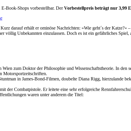
en E-Book-Shops vorbestellbar. Der
Vorbestellpreis beträgt nur 3,99 
ze
f. Kurz darauf erhält er ominöse Nachrichten: »Wie geht´s der Katze?«
ner völlig Unbekannten einzulassen. Doch es ist ein gefährliches Spiel, 
 Wien zum Doktor der Philosophie und Wissenschaftstheorie. In den sec
 Motorsportzeitschriften.
 Stuntman in James-Bond-Filmen, doubelte Diana Rigg, hierzulande bek
mit der Combatpistole. Er leitete eine sehr erfolgreiche Rennfahrerschu
öffentlichungen waren unter anderem die Titel: