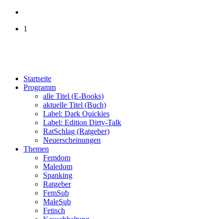
1
Startseite
Programm
alle Titel (E-Books)
aktuelle Titel (Buch)
Label: Dark Quickies
Label: Edition Dirty-Talk
RatSchlag (Ratgeber)
Neuerscheinungen
Themen
Femdom
Maledom
Spanking
Ratgeber
FemSub
MaleSub
Fetisch