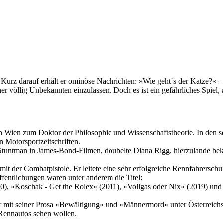
f. Kurz darauf erhält er ominöse Nachrichten: »Wie geht´s der Katze?«
ner völlig Unbekannten einzulassen. Doch es ist ein gefährliches Spiel, 
 Wien zum Doktor der Philosophie und Wissenschaftstheorie. In den sec
 Motorsportzeitschriften.
 Stuntman in James-Bond-Filmen, doubelte Diana Rigg, hierzulande bek
mit der Combatpistole. Er leitete eine sehr erfolgreiche Rennfahrerschu
öffentlichungen waren unter anderem die Titel:
, »Koschak - Get the Rolex« (2011), »Vollgas oder Nix« (2019) und z
er mit seiner Prosa »Bewältigung« und »Männermord« unter Österreichs 
n Rennautos sehen wollen.