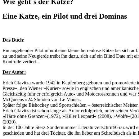
Wie geht´s der Katze?
Eine Katze, ein Pilot und drei Dominas
Das Buch:
Ein angehender Pilot nimmt eine kleine herrenlose Katze bei sich au
zu und seine Neugierde treibt ihn dazu, sich auf ein Blind Date mit ei
Kontrolle verliert...
Der Autor:
Erich Glavitza wurde 1942 in Kapfenberg geboren und promovierte in
Presse«, den Wiener »Kurier« sowie in englischen und amerikanischen
Gleichzeitig fuhr er erfolgreich Auto- und Motocrossrennen und war
McQueens »24 Stunden von Le Mans«.
Später folgte Eishockey und Sportschießen – österreichischer Meister 
Erich Glavitza ist schon lange als Autor erfolgreich, unter seinen Ver
»Härte ohne Grenzen«(1972), »Killer Leopard« (2008), »Wölfe«(2010)
(2020).
In der 100 Jahre Sterz-Sondernummer Literaturzeitschrift/Graz wird 
geschieden und hat drei Töchter, die ihn lieber am Schreibtisch als i