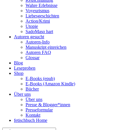
Keuschhaltung
Wahre Erlebnisse
Voyeurismus
Liebesgeschichten
Action/Krimi
Utopie
SadoMaso hart
Autoren gesucht
Autoren-Info
Manuskript einreichen
Autoren FAQ
Glossar
Blog
Leseproben
Shop
E-Books (epub)
E-Books (Amazon Kindle)
Bücher
Über uns
Über uns
Presse & Blogger*innen
Presseformular
Kontakt
fetischbuch Home