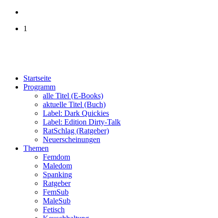
1
Startseite
Programm
alle Titel (E-Books)
aktuelle Titel (Buch)
Label: Dark Quickies
Label: Edition Dirty-Talk
RatSchlag (Ratgeber)
Neuerscheinungen
Themen
Femdom
Maledom
Spanking
Ratgeber
FemSub
MaleSub
Fetisch