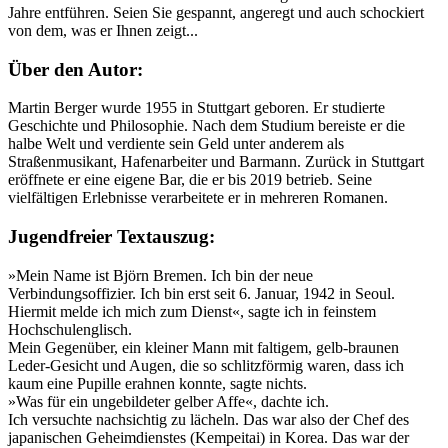
Jahre entführen. Seien Sie gespannt, angeregt und auch schockiert
von dem, was er Ihnen zeigt...
Über den Autor:
Martin Berger wurde 1955 in Stuttgart geboren. Er studierte
Geschichte und Philosophie. Nach dem Studium bereiste er die
halbe Welt und verdiente sein Geld unter anderem als
Straßenmusikant, Hafenarbeiter und Barmann. Zurück in Stuttgart
eröffnete er eine eigene Bar, die er bis 2019 betrieb. Seine
vielfältigen Erlebnisse verarbeitete er in mehreren Romanen.
Jugendfreier Textauszug:
»Mein Name ist Björn Bremen. Ich bin der neue
Verbindungsoffizier. Ich bin erst seit 6. Januar, 1942 in Seoul.
Hiermit melde ich mich zum Dienst«, sagte ich in feinstem
Hochschulenglisch.
Mein Gegenüber, ein kleiner Mann mit faltigem, gelb-braunen
Leder-Gesicht und Augen, die so schlitzförmig waren, dass ich
kaum eine Pupille erahnen konnte, sagte nichts.
»Was für ein ungebildeter gelber Affe«, dachte ich.
Ich versuchte nachsichtig zu lächeln. Das war also der Chef des
japanischen Geheimdienstes (Kempeitai) in Korea. Das war der