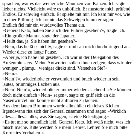
sprachen, war es das weinerliche Maunzen von Katzen. Ich sagte
lieber nichts. Vielleicht wäre es unhöflich. Er musterte mich prüfend.
Endlos. Er schwieg einfach. Er spielte mit mir. Ich kam mir vor, wie
in einer Prüfung. Ich konnte das Schweigen kaum ertragen.
Endlich fiel mir ein würdevolles Thema ein.
»General Kato, haben Sie auch den Führer gesehen?«, fragte ich.
»Ein großer Mann«, sagte der Japaner.
»Heißt das, ja, Sie haben ihn gesehen?«
»Nein, das heißt es nicht«, sagte er und sah mich durchdringend an.
Wieder diese zu lange Pause.
»Aber ja, ich habe ihn gesehen. Ich war in der Delegation des
Außenministers. Meine Antworten sollen Ihnen zeigen, dass wir hier
weniger... plump... weniger direkt sind. Verstehen Sie?«
»Nein.«
»Nein!?«, wiederholte er verwundert und brach wieder in sein
lautes, brummiges Lachen aus.
»Nein! Nein!«, wiederholte er immer wieder - lachend. »Sie können
doch nicht einfach »Nein« sagen«, sagte er, griff sich an die
Nasenwurzel und konnte nicht aufhören zu lachen.
Aus dem lauten Brummen wurde allmählich ein leises Kichern.
Irgendwann riss sich der General zusammen und sagte: »Wirklich
alles... alles... alles, was Sie sagen, ist eine Beleidigung.«
»Es tut mir so unendlich leid, General Kato. Ich weiß nicht, was ich
falsch mache. Bitte werden Sie mein Lehrer. Lehren Sie mich bitte.
Korrektes Verhalten.«