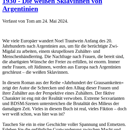
1930 - Die weißen Sklavinnen von
Argentinien
Verfasst von Tom am
24. Mai 2024
.
Wie viele Europäer wandert Noel Trautwein Anfang des 20.
Jahrhunderts nach Argentinien aus, um für die berüchtigte Zwi-
Migdal zu arbeiten, einem skrupellosen Zuhälter- und
Menschenhändlerring. Die Nachfrage nach Frauen, die bereit sind,
die abartigsten Wünsche der Freier zu erfüllen, ist enorm. Immer
mehr Frauen, oft Jüdinnen, werden aus Europa nach Argentinien
geschleust – die weißen Sklavinnen.
In diesem Roman aus der Reihe »Jahrhundert der Grausamkeiten«
zeigt der Autor die Schrecken und den Alltag dieser Frauen und
ihrer Zuhälter aus der Perspektive eines Zuhälters. Der fiktive
Charakter ist eng mit der Realität verwoben. Extreme Sexvarianten
und BDSM-Szenen unterstreichen die Brutalität des Milieus der
damaligen Zeit. Vieles in diesem Buch ist real, vieles Fiktion – doch
wer weiß schon, was hier was ist?
Tauchen Sie ein in eine Geschichte voller Spannung und Entsetzen.
Erleben Sie die gefährliche Gratwanderung zwischen Macht und