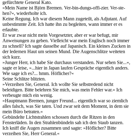
gefürchtete General Kato.
»Mein Name ist Björn Bremen. Ver-bin-dungs-offi-zier. Ver-ste-
hen?«, wiederholte ich.
Keine Regung. Ich war diesem Mann zugeteilt, als Adjutant. Auf
unbestimmte Zeit. Ich hatte ihn zu begleiten, wann immer er es
erlaubte.
Er war zwar nicht mein Vorgesetzter, aber er war befugt, mir
Anweisungen zu geben. Vielleicht war mein Englisch noch immer
zu schnell? Ich sagte dasselbe auf Japanisch. Ein kleines Zucken in
der ledernen Haut um seinen Mund. Die Augenschlitze weiteten
sich kurz.
»Junger Herr, ich habe Sie durchaus verstanden. Nur sehen Sie...«,
sagte er leise, »...hier in Japan laufen Gespräche eigentlich anders.
Wie sage ich es?... hmm. Höflicher?«
Seine Schlitze blitzten.
»Verzeihen Sie, General. Ich wollte Sie selbstredend nicht
beleidigen. Bitte belehren Sie mich, was mein Fehler war.« Ich
verbeugte mich ein wenig.
»Hauptmann Bremen, junger Freund... eigentlich war so ziemlich
alles falsch, was Sie taten. Und zwar seit dem Moment, in dem sie
mein Büro betraten.«
Gebündelte Lichtstrahlen schossen durch die Ritzen in den
Fensterläden. In den Strahlenbündeln sah ich den Staub tanzen.
Ich kniff die Augen zusammen und sagte: »Höflicher? Bitte
verzeihen Sie, Herr General.«