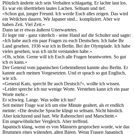
Plötzlich änderte sich sein Verhalten schlagartig. Er lachte laut los.
Es war ein übertrieben lautes Lachen. Seltsam und tief.
»Schon gut, junger Freund. Ich werde Euch alles zeigen. Das wird
ein Weilchen dauern. Wir Japaner sind... kompliziert. Aber wir
haben Zeit. Viel Zeit.«
Dann tat er etwas äußerst Unerwartetes.
Er legte mir - ganz väterlich - seine Hand auf die Schulter und sagte:
»Ich habe auch ein paar Fragen zu euch Deutschen. Ich habe Ihr
Land gesehen. 1936 war ich in Berlin. Bei der Olympiade. Ich habe
vieles gesehen, was ich nicht verstanden habe.«
»Oh, schön. Gerne will ich Euch alle Fragen beantworten. So gut
ich es kann.«
Der General vom japanischen Geheimdienst kannte also Berlin. Er
kannte auch meinen Vorgesetzten. Und er sprach so gut Englisch,
wie ich.
»General Kato, sprecht Ihr auch Deutsch?«, wollte ich wissen.
»Leider spreche ich nur wenige Worte. Verstehen kann ich ein paar
Worte mehr.«
Er schwieg. Lange. Was sollte ich tun?
Seit meiner Frage war ich um eine Minute gealtert, als er endlich
meinte: »Die deutsche Sprache klingt so seltsam. Nicht hässlich.
Aber krächzend und hart. Wie Rabenschrei und Marschtritt.«
Ein ungewöhnlicher Vergleich. Aber treffend.
Japanisch klang, wenn es von Männern gesprochen wurde, wie das
Brummen eines wütenden, alten Bären. Wenn Frauen Japanisch