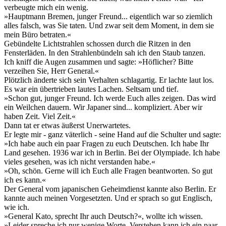
verbeugte mich ein wenig.
»Hauptmann Bremen, junger Freund... eigentlich war so ziemlich
alles falsch, was Sie taten. Und zwar seit dem Moment, in dem sie
mein Büro betraten.«
Gebündelte Lichtstrahlen schossen durch die Ritzen in den
Fensterläden. In den Strahlenbündeln sah ich den Staub tanzen.
Ich kniff die Augen zusammen und sagte: »Höflicher? Bitte
verzeihen Sie, Herr General.«
Plötzlich änderte sich sein Verhalten schlagartig. Er lachte laut los.
Es war ein übertrieben lautes Lachen. Seltsam und tief.
»Schon gut, junger Freund. Ich werde Euch alles zeigen. Das wird
ein Weilchen dauern. Wir Japaner sind... kompliziert. Aber wir
haben Zeit. Viel Zeit.«
Dann tat er etwas äußerst Unerwartetes.
Er legte mir - ganz väterlich - seine Hand auf die Schulter und sagte:
»Ich habe auch ein paar Fragen zu euch Deutschen. Ich habe Ihr
Land gesehen. 1936 war ich in Berlin. Bei der Olympiade. Ich habe
vieles gesehen, was ich nicht verstanden habe.«
»Oh, schön. Gerne will ich Euch alle Fragen beantworten. So gut
ich es kann.«
Der General vom japanischen Geheimdienst kannte also Berlin. Er
kannte auch meinen Vorgesetzten. Und er sprach so gut Englisch,
wie ich.
»General Kato, sprecht Ihr auch Deutsch?«, wollte ich wissen.
»Leider spreche ich nur wenige Worte. Verstehen kann ich ein paar