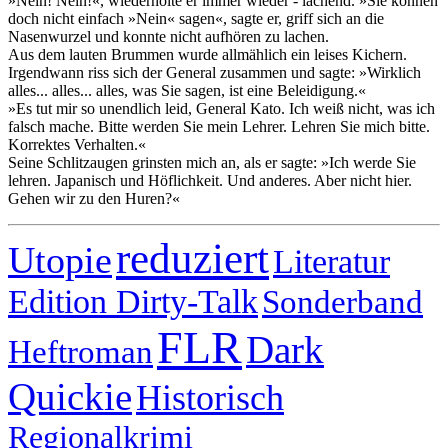
»Nein! Nein!«, wiederholte er immer wieder - lachend. »Sie können
doch nicht einfach »Nein« sagen«, sagte er, griff sich an die
Nasenwurzel und konnte nicht aufhören zu lachen.
Aus dem lauten Brummen wurde allmählich ein leises Kichern.
Irgendwann riss sich der General zusammen und sagte: »Wirklich
alles... alles... alles, was Sie sagen, ist eine Beleidigung.«
»Es tut mir so unendlich leid, General Kato. Ich weiß nicht, was ich
falsch mache. Bitte werden Sie mein Lehrer. Lehren Sie mich bitte.
Korrektes Verhalten.«
Seine Schlitzaugen grinsten mich an, als er sagte: »Ich werde Sie
lehren. Japanisch und Höflichkeit. Und anderes. Aber nicht hier.
Gehen wir zu den Huren?«
reduziert
Utopie
Literatur
Edition Dirty-Talk
Sonderband
FLR
Dark
Heftroman
Quickie
Historisch
Regionalkrimi