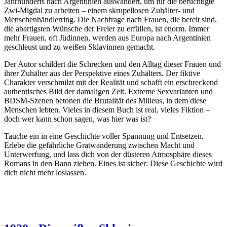
Jahrhunderts nach Argentinien auswandert, um für die berüchtigte
Zwi-Migdal zu arbeiten – einem skrupellosen Zuhälter- und
Menschenhändlerring. Die Nachfrage nach Frauen, die bereit sind,
die abartigsten Wünsche der Freier zu erfüllen, ist enorm. Immer
mehr Frauen, oft Jüdinnen, werden aus Europa nach Argentinien
geschleust und zu weißen Sklavinnen gemacht.
Der Autor schildert die Schrecken und den Alltag dieser Frauen und
ihrer Zuhälter aus der Perspektive eines Zuhälters. Der fiktive
Charakter verschmilzt mit der Realität und schafft ein erschreckend
authentisches Bild der damaligen Zeit. Extreme Sexvarianten und
BDSM-Szenen betonen die Brutalität des Milieus, in dem diese
Menschen lebten. Vieles in diesem Buch ist real, vieles Fiktion –
doch wer kann schon sagen, was hier was ist?
Tauche ein in eine Geschichte voller Spannung und Entsetzen.
Erlebe die gefährliche Gratwanderung zwischen Macht und
Unterwerfung, und lass dich von der düsteren Atmosphäre dieses
Romans in den Bann ziehen. Eines ist sicher: Diese Geschichte wird
dich nicht mehr loslassen.