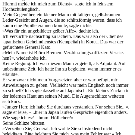
Hiermit melde ich mich zum Dienst«, sagte ich in feinstem
Hochschulenglisch.
Mein Gegenüber, ein kleiner Mann mit faltigem, gelb-braunen
Leder-Gesicht und Augen, die so schlitzförmig waren, dass ich
kaum eine Pupille erahnen konnte, sagte nichts.
»Was für ein ungebildeter gelber Affe«, dachte ich.
Ich versuchte nachsichtig zu lächeln. Das war also der Chef des
japanischen Geheimdienstes (Kempeitai) in Korea. Das war der
gefürchtete General Kato.
»Mein Name ist Björn Bremen. Ver-bin-dungs-offi-zier. Ver-ste-
hen?«, wiederholte ich.
Keine Regung. Ich war diesem Mann zugeteilt, als Adjutant. Auf
unbestimmte Zeit. Ich hatte ihn zu begleiten, wann immer er es
erlaubte.
Er war zwar nicht mein Vorgesetzter, aber er war befugt, mir
Anweisungen zu geben. Vielleicht war mein Englisch noch immer
zu schnell? Ich sagte dasselbe auf Japanisch. Ein kleines Zucken in
der ledernen Haut um seinen Mund. Die Augenschlitze weiteten
sich kurz.
»Junger Herr, ich habe Sie durchaus verstanden. Nur sehen Sie...«,
sagte er leise, »...hier in Japan laufen Gespräche eigentlich anders.
Wie sage ich es?... hmm. Höflicher?«
Seine Schlitze blitzten.
»Verzeihen Sie, General. Ich wollte Sie selbstredend nicht
beleidigen. Bitte belehren Sie mich, was mein Fehler war.« Ich