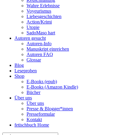
Keuschhaltung
Wahre Erlebnisse
Voyeurismus
Liebesgeschichten
Action/Krimi
Utopie
SadoMaso hart
Autoren gesucht
Autoren-Info
Manuskript einreichen
Autoren FAQ
Glossar
Blog
Leseproben
Shop
E-Books (epub)
E-Books (Amazon Kindle)
Bücher
Über uns
Über uns
Presse & Blogger*innen
Presseformular
Kontakt
fetischbuch Home