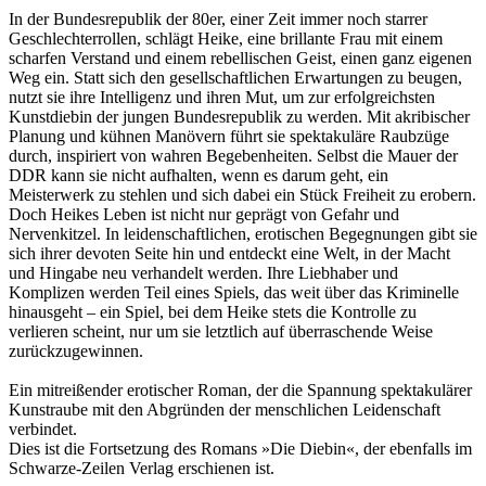
In der Bundesrepublik der 80er, einer Zeit immer noch starrer
Geschlechterrollen, schlägt Heike, eine brillante Frau mit einem
scharfen Verstand und einem rebellischen Geist, einen ganz eigenen
Weg ein. Statt sich den gesellschaftlichen Erwartungen zu beugen,
nutzt sie ihre Intelligenz und ihren Mut, um zur erfolgreichsten
Kunstdiebin der jungen Bundesrepublik zu werden. Mit akribischer
Planung und kühnen Manövern führt sie spektakuläre Raubzüge
durch, inspiriert von wahren Begebenheiten. Selbst die Mauer der
DDR kann sie nicht aufhalten, wenn es darum geht, ein
Meisterwerk zu stehlen und sich dabei ein Stück Freiheit zu erobern.
Doch Heikes Leben ist nicht nur geprägt von Gefahr und
Nervenkitzel. In leidenschaftlichen, erotischen Begegnungen gibt sie
sich ihrer devoten Seite hin und entdeckt eine Welt, in der Macht
und Hingabe neu verhandelt werden. Ihre Liebhaber und
Komplizen werden Teil eines Spiels, das weit über das Kriminelle
hinausgeht – ein Spiel, bei dem Heike stets die Kontrolle zu
verlieren scheint, nur um sie letztlich auf überraschende Weise
zurückzugewinnen.
Ein mitreißender erotischer Roman, der die Spannung spektakulärer
Kunstraube mit den Abgründen der menschlichen Leidenschaft
verbindet.
Dies ist die Fortsetzung des Romans »Die Diebin«, der ebenfalls im
Schwarze-Zeilen Verlag erschienen ist.