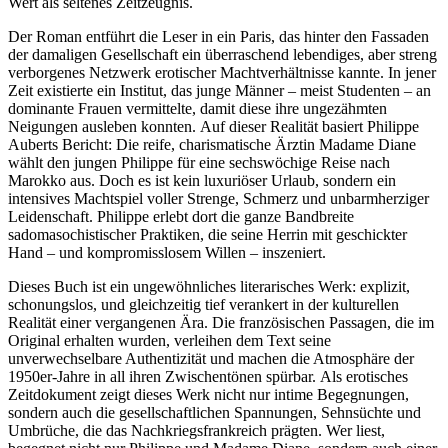
Wert als seltenes Zeitzeugnis.
Der Roman entführt die Leser in ein Paris, das hinter den Fassaden
der damaligen Gesellschaft ein überraschend lebendiges, aber streng
verborgenes Netzwerk erotischer Machtverhältnisse kannte. In jener
Zeit existierte ein Institut, das junge Männer – meist Studenten – an
dominante Frauen vermittelte, damit diese ihre ungezähmten
Neigungen ausleben konnten. Auf dieser Realität basiert Philippe
Auberts Bericht: Die reife, charismatische Ärztin Madame Diane
wählt den jungen Philippe für eine sechswöchige Reise nach
Marokko aus. Doch es ist kein luxuriöser Urlaub, sondern ein
intensives Machtspiel voller Strenge, Schmerz und unbarmherziger
Leidenschaft. Philippe erlebt dort die ganze Bandbreite
sadomasochistischer Praktiken, die seine Herrin mit geschickter
Hand – und kompromisslosem Willen – inszeniert.
Dieses Buch ist ein ungewöhnliches literarisches Werk: explizit,
schonungslos, und gleichzeitig tief verankert in der kulturellen
Realität einer vergangenen Ära. Die französischen Passagen, die im
Original erhalten wurden, verleihen dem Text seine
unverwechselbare Authentizität und machen die Atmosphäre der
1950er-Jahre in all ihren Zwischentönen spürbar. Als erotisches
Zeitdokument zeigt dieses Werk nicht nur intime Begegnungen,
sondern auch die gesellschaftlichen Spannungen, Sehnsüchte und
Umbrüche, die das Nachkriegsfrankreich prägten. Wer liest,