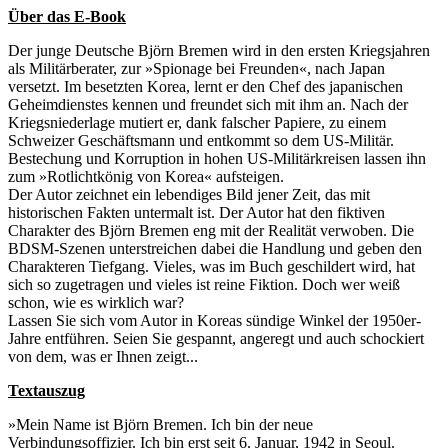
Über das E-Book
Der junge Deutsche Björn Bremen wird in den ersten Kriegsjahren
als Militärberater, zur »Spionage bei Freunden«, nach Japan
versetzt. Im besetzten Korea, lernt er den Chef des japanischen
Geheimdienstes kennen und freundet sich mit ihm an. Nach der
Kriegsniederlage mutiert er, dank falscher Papiere, zu einem
Schweizer Geschäftsmann und entkommt so dem US-Militär.
Bestechung und Korruption in hohen US-Militärkreisen lassen ihn
zum »Rotlichtkönig von Korea« aufsteigen.
Der Autor zeichnet ein lebendiges Bild jener Zeit, das mit
historischen Fakten untermalt ist. Der Autor hat den fiktiven
Charakter des Björn Bremen eng mit der Realität verwoben. Die
BDSM-Szenen unterstreichen dabei die Handlung und geben den
Charakteren Tiefgang. Vieles, was im Buch geschildert wird, hat
sich so zugetragen und vieles ist reine Fiktion. Doch wer weiß
schon, wie es wirklich war?
Lassen Sie sich vom Autor in Koreas sündige Winkel der 1950er-
Jahre entführen. Seien Sie gespannt, angeregt und auch schockiert
von dem, was er Ihnen zeigt...
Textauszug
»Mein Name ist Björn Bremen. Ich bin der neue
Verbindungsoffizier. Ich bin erst seit 6. Januar, 1942 in Seoul.