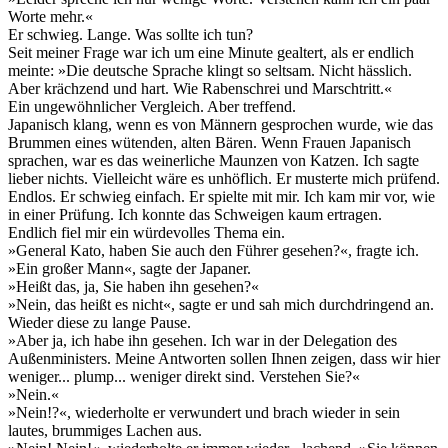
Worte mehr.«
Er schwieg. Lange. Was sollte ich tun?
Seit meiner Frage war ich um eine Minute gealtert, als er endlich
meinte: »Die deutsche Sprache klingt so seltsam. Nicht hässlich.
Aber krächzend und hart. Wie Rabenschrei und Marschtritt.«
Ein ungewöhnlicher Vergleich. Aber treffend.
Japanisch klang, wenn es von Männern gesprochen wurde, wie das
Brummen eines wütenden, alten Bären. Wenn Frauen Japanisch
sprachen, war es das weinerliche Maunzen von Katzen. Ich sagte
lieber nichts. Vielleicht wäre es unhöflich. Er musterte mich prüfend.
Endlos. Er schwieg einfach. Er spielte mit mir. Ich kam mir vor, wie
in einer Prüfung. Ich konnte das Schweigen kaum ertragen.
Endlich fiel mir ein würdevolles Thema ein.
»General Kato, haben Sie auch den Führer gesehen?«, fragte ich.
»Ein großer Mann«, sagte der Japaner.
»Heißt das, ja, Sie haben ihn gesehen?«
»Nein, das heißt es nicht«, sagte er und sah mich durchdringend an.
Wieder diese zu lange Pause.
»Aber ja, ich habe ihn gesehen. Ich war in der Delegation des
Außenministers. Meine Antworten sollen Ihnen zeigen, dass wir hier
weniger... plump... weniger direkt sind. Verstehen Sie?«
»Nein.«
»Nein!?«, wiederholte er verwundert und brach wieder in sein
lautes, brummiges Lachen aus.