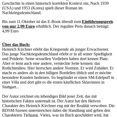
Geschichte in einen historisch korrekten Kontext ein. Nach 1939
(USA) und 1953 (Korea) spielt dieser Roman im
Nachkriegsdeutschland.
Bis zum 11.Oktober ist das E-Book überall zum
Einführungspreis
von nur 2,99 Euro
erhältlich. Der reguläre Preis danach beträgt:
4,99 Euro
Über das Buch:
Heinrich Kirchner erlebt das Kriegsende als junger Erwachsener.
Das junge Nachkriegsdeutschland erlebt er in all seiner Spießigkeit
und Prüderie. Seine sexuellen Vorlieben haben dort keinen Platz.
Aber er lernt auch eine andere, versteckte Seite kennen: das
Rotlichtmilieu. Hier herrschen andere Normen. Er wird Zuhälter. Er
macht es anders als in den billigen Bordellen üblich und er möchte
besondere Kunden bedienen. So begründet er einen SM-Edelpuff in
einer Villa und dort gibt es die ersten käuflichen Sklavinnen in
Stuttgart...
Der Autor zeichnet ein lebendiges Bild jener Zeit, das mit
historischen Fakten untermalt ist. Der Autor hat den fiktiven
Charakter des Heinrich Kirchner eng mit der Realität verwoben. Die
BDSM-Szenen unterstreichen dabei die Handlung und geben den
Charakteren Tiefgang. Vieles, was im Buch geschildert wird, hat