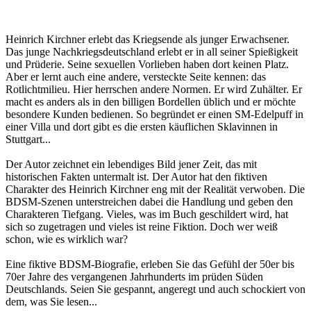
Heinrich Kirchner erlebt das Kriegsende als junger Erwachsener.
Das junge Nachkriegsdeutschland erlebt er in all seiner Spießigkeit
und Prüderie. Seine sexuellen Vorlieben haben dort keinen Platz.
Aber er lernt auch eine andere, versteckte Seite kennen: das
Rotlichtmilieu. Hier herrschen andere Normen. Er wird Zuhälter. Er
macht es anders als in den billigen Bordellen üblich und er möchte
besondere Kunden bedienen. So begründet er einen SM-Edelpuff in
einer Villa und dort gibt es die ersten käuflichen Sklavinnen in
Stuttgart...
Der Autor zeichnet ein lebendiges Bild jener Zeit, das mit
historischen Fakten untermalt ist. Der Autor hat den fiktiven
Charakter des Heinrich Kirchner eng mit der Realität verwoben. Die
BDSM-Szenen unterstreichen dabei die Handlung und geben den
Charakteren Tiefgang. Vieles, was im Buch geschildert wird, hat
sich so zugetragen und vieles ist reine Fiktion. Doch wer weiß
schon, wie es wirklich war?
Eine fiktive BDSM-Biografie, erleben Sie das Gefühl der 50er bis
70er Jahre des vergangenen Jahrhunderts im prüden Süden
Deutschlands. Seien Sie gespannt, angeregt und auch schockiert von
dem, was Sie lesen...