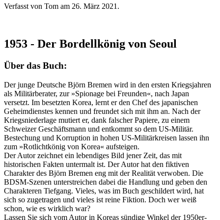
Verfasst von Tom am
26. März 2021
.
1953 - Der Bordellkönig von Seoul
Über das Buch:
Der junge Deutsche Björn Bremen wird in den ersten Kriegsjahren
als Militärberater, zur »Spionage bei Freunden«, nach Japan
versetzt. Im besetzten Korea, lernt er den Chef des japanischen
Geheimdienstes kennen und freundet sich mit ihm an. Nach der
Kriegsniederlage mutiert er, dank falscher Papiere, zu einem
Schweizer Geschäftsmann und entkommt so dem US-Militär.
Bestechung und Korruption in hohen US-Militärkreisen lassen ihn
zum »Rotlichtkönig von Korea« aufsteigen.
Der Autor zeichnet ein lebendiges Bild jener Zeit, das mit
historischen Fakten untermalt ist. Der Autor hat den fiktiven
Charakter des Björn Bremen eng mit der Realität verwoben. Die
BDSM-Szenen unterstreichen dabei die Handlung und geben den
Charakteren Tiefgang. Vieles, was im Buch geschildert wird, hat
sich so zugetragen und vieles ist reine Fiktion. Doch wer weiß
schon, wie es wirklich war?
Lassen Sie sich vom Autor in Koreas sündige Winkel der 1950er-