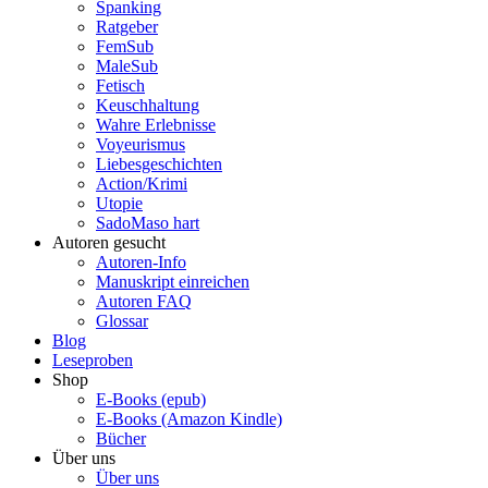
Spanking
Ratgeber
FemSub
MaleSub
Fetisch
Keuschhaltung
Wahre Erlebnisse
Voyeurismus
Liebesgeschichten
Action/Krimi
Utopie
SadoMaso hart
Autoren gesucht
Autoren-Info
Manuskript einreichen
Autoren FAQ
Glossar
Blog
Leseproben
Shop
E-Books (epub)
E-Books (Amazon Kindle)
Bücher
Über uns
Über uns