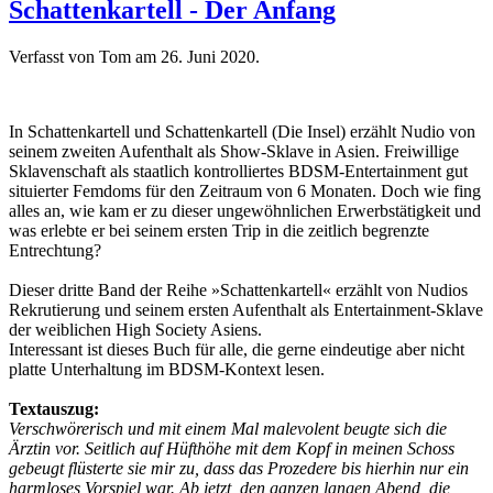
Schattenkartell - Der Anfang
Verfasst von Tom am
26. Juni 2020
.
In Schattenkartell und Schattenkartell (Die Insel) erzählt Nudio von
seinem zweiten Aufenthalt als Show-Sklave in Asien. Freiwillige
Sklavenschaft als staatlich kontrolliertes BDSM-Entertainment gut
situierter Femdoms für den Zeitraum von 6 Monaten. Doch wie fing
alles an, wie kam er zu dieser ungewöhnlichen Erwerbstätigkeit und
was erlebte er bei seinem ersten Trip in die zeitlich begrenzte
Entrechtung?
Dieser dritte Band der Reihe »Schattenkartell« erzählt von Nudios
Rekrutierung und seinem ersten Aufenthalt als Entertainment-Sklave
der weiblichen High Society Asiens.
Interessant ist dieses Buch für alle, die gerne eindeutige aber nicht
platte Unterhaltung im BDSM-Kontext lesen.
Textauszug:
Verschwörerisch und mit einem Mal malevolent beugte sich die
Ärztin vor. Seitlich auf Hüfthöhe mit dem Kopf in meinen Schoss
gebeugt flüsterte sie mir zu, dass das Prozedere bis hierhin nur ein
harmloses Vorspiel war. Ab jetzt, den ganzen langen Abend, die