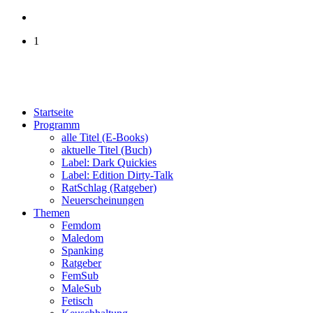
1
Startseite
Programm
alle Titel (E-Books)
aktuelle Titel (Buch)
Label: Dark Quickies
Label: Edition Dirty-Talk
RatSchlag (Ratgeber)
Neuerscheinungen
Themen
Femdom
Maledom
Spanking
Ratgeber
FemSub
MaleSub
Fetisch