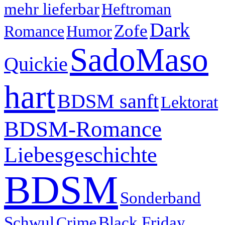
mehr lieferbar
Heftroman
Dark
Zofe
Romance
Humor
SadoMaso
Quickie
hart
BDSM sanft
Lektorat
BDSM-Romance
Liebesgeschichte
BDSM
Sonderband
Black Friday
Schwul
Crime