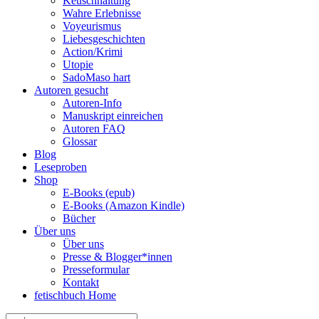
Keuschhaltung
Wahre Erlebnisse
Voyeurismus
Liebesgeschichten
Action/Krimi
Utopie
SadoMaso hart
Autoren gesucht
Autoren-Info
Manuskript einreichen
Autoren FAQ
Glossar
Blog
Leseproben
Shop
E-Books (epub)
E-Books (Amazon Kindle)
Bücher
Über uns
Über uns
Presse & Blogger*innen
Presseformular
Kontakt
fetischbuch Home