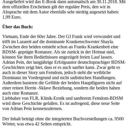
Ausgeliefert wird das E-Book dann automatisch am 30.11.2018. Mit
dem offiziellen Erscheinen gilt der reguläre Preis, den wir in
Absprache mit dem Autor ebenfalls sehr niedrig angesetzt haben:
1,99 Euro.
Über das Buch:
Vietnam, Ende der 60er Jahre. Der GI Frank wird verwundet und
trifft im Lazarett auf die dominante Krankenschwester Shayla.
Zwischen den beiden entsteht schon an Franks Krankenbett eine
BDSM- geprägte Romanze. Als sie zurück in der Heimat sind,
können Sie ihren Bedürfnissen ungezügelt freien Lauf lassen.
Adrian Pein, der langjährige Erfolgsautor deutschsprachiger BDSM-
Geschichten zeigt hier, dass er es auch sanfter kann. Zwar geht es
auch in dieser Story um Femdom, jedoch steht die weibliche
Dominanz im Vordergrund und nicht sadistischen Handlungen.
Außerdem basieren die Gefühle der beiden Hauptfiguren nicht auf
einer reinen Herrin -Sklave Beziehung, sondern die beiden haben
auch eine Romanze.
Liebhaber von FLR, Klinik-Erotik und sanfterem Femdom-BDSM
wird diese Geschichte gefallen. Es ist aufregend, diese neue Seite
von Adrian Pein kennenzulernen.
Der Inhalt beträgt ohne die integrierten Buchvorstellungen ca. 9500
Wörter, was etwa 42 Seiten entspricht.