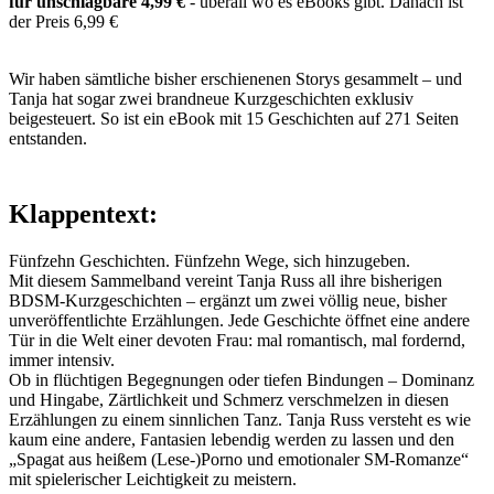
für unschlagbare 4,99 €
- überall wo es eBooks gibt. Danach ist
der Preis 6,99 €
Wir haben sämtliche bisher erschienenen Storys gesammelt – und
Tanja hat sogar zwei brandneue Kurzgeschichten exklusiv
beigesteuert. So ist ein eBook mit 15 Geschichten auf 271 Seiten
entstanden.
Klappentext:
Fünfzehn Geschichten. Fünfzehn Wege, sich hinzugeben.
Mit diesem Sammelband vereint Tanja Russ all ihre bisherigen
BDSM-Kurzgeschichten – ergänzt um zwei völlig neue, bisher
unveröffentlichte Erzählungen. Jede Geschichte öffnet eine andere
Tür in die Welt einer devoten Frau: mal romantisch, mal fordernd,
immer intensiv.
Ob in flüchtigen Begegnungen oder tiefen Bindungen – Dominanz
und Hingabe, Zärtlichkeit und Schmerz verschmelzen in diesen
Erzählungen zu einem sinnlichen Tanz. Tanja Russ versteht es wie
kaum eine andere, Fantasien lebendig werden zu lassen und den
„Spagat aus heißem (Lese-)Porno und emotionaler SM-Romanze“
mit spielerischer Leichtigkeit zu meistern.