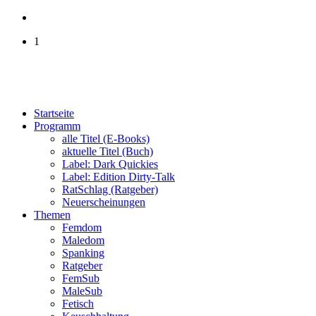
1
Startseite
Programm
alle Titel (E-Books)
aktuelle Titel (Buch)
Label: Dark Quickies
Label: Edition Dirty-Talk
RatSchlag (Ratgeber)
Neuerscheinungen
Themen
Femdom
Maledom
Spanking
Ratgeber
FemSub
MaleSub
Fetisch