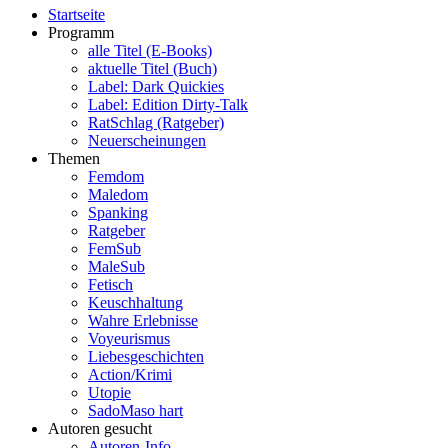
Startseite
Programm
alle Titel (E-Books)
aktuelle Titel (Buch)
Label: Dark Quickies
Label: Edition Dirty-Talk
RatSchlag (Ratgeber)
Neuerscheinungen
Themen
Femdom
Maledom
Spanking
Ratgeber
FemSub
MaleSub
Fetisch
Keuschhaltung
Wahre Erlebnisse
Voyeurismus
Liebesgeschichten
Action/Krimi
Utopie
SadoMaso hart
Autoren gesucht
Autoren-Info