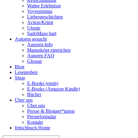
Keuschhaltung
Wahre Erlebnisse
Voyeurismus
Liebesgeschichten
Action/Krimi
Utopie
SadoMaso hart
Autoren gesucht
Autoren-Info
Manuskript einreichen
Autoren FAQ
Glossar
Blog
Leseproben
Shop
E-Books (epub)
E-Books (Amazon Kindle)
Bücher
Über uns
Über uns
Presse & Blogger*innen
Presseformular
Kontakt
fetischbuch Home