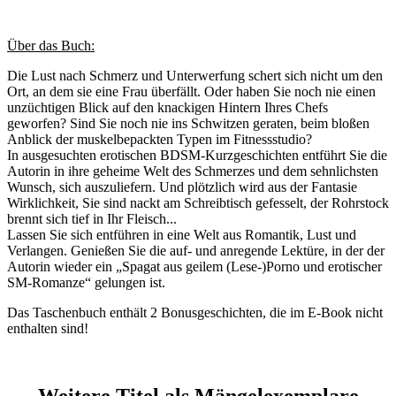
Über das Buch:
Die Lust nach Schmerz und Unterwerfung schert sich nicht um den
Ort, an dem sie eine Frau überfällt. Oder haben Sie noch nie einen
unzüchtigen Blick auf den knackigen Hintern Ihres Chefs
geworfen? Sind Sie noch nie ins Schwitzen geraten, beim bloßen
Anblick der muskelbepackten Typen im Fitnessstudio?
In ausgesuchten erotischen BDSM-Kurzgeschichten entführt Sie die
Autorin in ihre geheime Welt des Schmerzes und dem sehnlichsten
Wunsch, sich auszuliefern. Und plötzlich wird aus der Fantasie
Wirklichkeit, Sie sind nackt am Schreibtisch gefesselt, der Rohrstock
brennt sich tief in Ihr Fleisch...
Lassen Sie sich entführen in eine Welt aus Romantik, Lust und
Verlangen. Genießen Sie die auf- und anregende Lektüre, in der der
Autorin wieder ein „Spagat aus geilem (Lese-)Porno und erotischer
SM-Romanze“ gelungen ist.
Das Taschenbuch enthält 2 Bonusgeschichten, die im E-Book nicht
enthalten sind!
Weitere Titel als Mängelexemplare