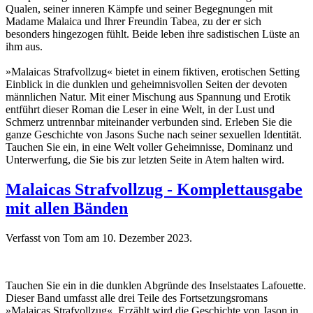
Qualen, seiner inneren Kämpfe und seiner Begegnungen mit
Madame Malaica und Ihrer Freundin Tabea, zu der er sich
besonders hingezogen fühlt. Beide leben ihre sadistischen Lüste an
ihm aus.
»Malaicas Strafvollzug« bietet in einem fiktiven, erotischen Setting
Einblick in die dunklen und geheimnisvollen Seiten der devoten
männlichen Natur. Mit einer Mischung aus Spannung und Erotik
entführt dieser Roman die Leser in eine Welt, in der Lust und
Schmerz untrennbar miteinander verbunden sind. Erleben Sie die
ganze Geschichte von Jasons Suche nach seiner sexuellen Identität.
Tauchen Sie ein, in eine Welt voller Geheimnisse, Dominanz und
Unterwerfung, die Sie bis zur letzten Seite in Atem halten wird.
Malaicas Strafvollzug - Komplettausgabe
mit allen Bänden
Verfasst von Tom am
10. Dezember 2023
.
Tauchen Sie ein in die dunklen Abgründe des Inselstaates Lafouette.
Dieser Band umfasst alle drei Teile des Fortsetzungsromans
»Malaicas Strafvollzug«. Erzählt wird die Geschichte von Jason in