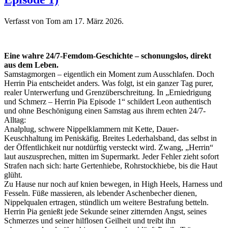
Verfasst von Tom am
17. März 2026
.
Eine wahre 24/7-Femdom-Geschichte – schonungslos, direkt
aus dem Leben.
Samstagmorgen – eigentlich ein Moment zum Ausschlafen. Doch
Herrin Pia entscheidet anders. Was folgt, ist ein ganzer Tag purer,
realer Unterwerfung und Grenzüberschreitung. In „Erniedrigung
und Schmerz – Herrin Pia Episode 1“ schildert Leon authentisch
und ohne Beschönigung einen Samstag aus ihrem echten 24/7-
Alltag:
Analplug, schwere Nippelklammern mit Kette, Dauer-
Keuschhaltung im Peniskäfig. Breites Lederhalsband, das selbst in
der Öffentlichkeit nur notdürftig versteckt wird. Zwang, „Herrin“
laut auszusprechen, mitten im Supermarkt. Jeder Fehler zieht sofort
Strafen nach sich: harte Gertenhiebe, Rohrstockhiebe, bis die Haut
glüht.
Zu Hause nur noch auf knien bewegen, in High Heels, Harness und
Fesseln. Füße massieren, als lebender Aschenbecher dienen,
Nippelqualen ertragen, stündlich um weitere Bestrafung betteln.
Herrin Pia genießt jede Sekunde seiner zitternden Angst, seines
Schmerzes und seiner hilflosen Geilheit und treibt ihn