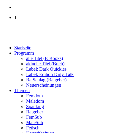
1
Startseite
Programm
alle Titel (E-Books)
aktuelle Titel (Buch)
Label: Dark Quickies
Label: Edition Dirty-Talk
RatSchlag (Ratgeber)
Neuerscheinungen
Themen
Femdom
Maledom
Spanking
Ratgeber
FemSub
MaleSub
Fetisch