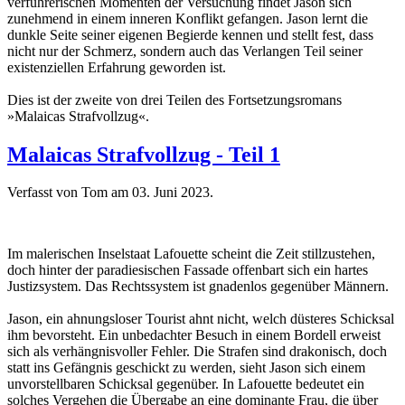
verführerischen Momenten der Versuchung findet Jason sich
zunehmend in einem inneren Konflikt gefangen. Jason lernt die
dunkle Seite seiner eigenen Begierde kennen und stellt fest, dass
nicht nur der Schmerz, sondern auch das Verlangen Teil seiner
existenziellen Erfahrung geworden ist.
Dies ist der zweite von drei Teilen des Fortsetzungsromans
»Malaicas Strafvollzug«.
Malaicas Strafvollzug - Teil 1
Verfasst von Tom am
03. Juni 2023
.
Im malerischen Inselstaat Lafouette scheint die Zeit stillzustehen,
doch hinter der paradiesischen Fassade offenbart sich ein hartes
Justizsystem. Das Rechtssystem ist gnadenlos gegenüber Männern.
Jason, ein ahnungsloser Tourist ahnt nicht, welch düsteres Schicksal
ihm bevorsteht. Ein unbedachter Besuch in einem Bordell erweist
sich als verhängnisvoller Fehler. Die Strafen sind drakonisch, doch
statt ins Gefängnis geschickt zu werden, sieht Jason sich einem
unvorstellbaren Schicksal gegenüber. In Lafouette bedeutet ein
solches Vergehen die Übergabe an eine dominante Frau, die über