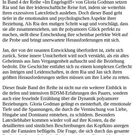
In Band 4 der Reihe »Im Engelsgriff« von Gloria Godman setzen
Ria und Jan ihre leidenschaftliche Reise fort, indem sie weiterhin
ihren exzessiven Latexfetisch ausleben. Doch dieser Band geht
tiefer in die emotionalen und psychologischen Aspekte ihrer
Beziehung. Als Ria den mutigen Schritt wagt und vorschlägt, dass
sie alle zusammenziehen, um ihr polyamores Glück perfekt zu
machen, stellt diese Entscheidung ihre scheinbar perfekte Welt auf
die Probe und bringt unerwartete Herausforderungen mit sich.
Jan, der von der rasanten Entwicklung überfordert ist, zieht sich
zurück. Seine innere Unsicherheit wird noch verstärkt, als ein altes
Geheimnis aus Jans Vergangenheit auftaucht und die Beziehung
bedroht. Die Geschichte entfaltet sich zu einem komplexen Geflecht
aus Intrigen und Leidenschaften, in dem Ria und Jan sich ihren
größten Herausforderungen stellen müssen um ihre Liebe zu retten.
Dieser finale Band der Reihe ist nicht nur ein weiterer Einblick in
die tiefen und intensiven BDSM-Erfahrungen des Paares, sondern
auch eine fesselnde Erzählung über die Dynamik polyamorer
Beziehungen. Gloria Godman gelingt es meisterhaft, die emotionale
Tiefe und die Spannungen, die durch die Vermischung von Liebe,
Hingabe und Dominanz entstehen, zu schildern. Besonders
Latexliebhaber kommen wieder voll auf ihre Kosten, da die
detaillierten und sinnlichen Beschreibungen das Kopfkino anregen
und die Fantasien beflügeln. Die Frage, die sich durch das gesamte