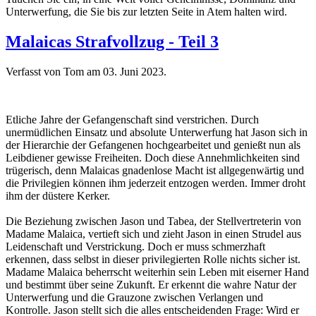
Unterwerfung, die Sie bis zur letzten Seite in Atem halten wird.
Malaicas Strafvollzug - Teil 3
Verfasst von Tom am
03. Juni 2023
.
Etliche Jahre der Gefangenschaft sind verstrichen. Durch
unermüdlichen Einsatz und absolute Unterwerfung hat Jason sich in
der Hierarchie der Gefangenen hochgearbeitet und genießt nun als
Leibdiener gewisse Freiheiten. Doch diese Annehmlichkeiten sind
trügerisch, denn Malaicas gnadenlose Macht ist allgegenwärtig und
die Privilegien können ihm jederzeit entzogen werden. Immer droht
ihm der düstere Kerker.
Die Beziehung zwischen Jason und Tabea, der Stellvertreterin von
Madame Malaica, vertieft sich und zieht Jason in einen Strudel aus
Leidenschaft und Verstrickung. Doch er muss schmerzhaft
erkennen, dass selbst in dieser privilegierten Rolle nichts sicher ist.
Madame Malaica beherrscht weiterhin sein Leben mit eiserner Hand
und bestimmt über seine Zukunft. Er erkennt die wahre Natur der
Unterwerfung und die Grauzone zwischen Verlangen und
Kontrolle. Jason stellt sich die alles entscheidenden Frage: Wird er