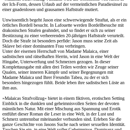
der Ich-Form, dessen Urlaub auf der vermeintlichen Paradiesinsel zu
einer gnadenlosen und grausamen Haftstrafe mutiert.
Unwissentlich begeht Jason eine schwerwiegende Straftat, als er ein
örtliches Bordell besucht. In Lafouette werden Bordellbesuche mit
drakonischen Strafen geahndet, und so findet er sich zu seiner
Bestürzung zu einer verheerenden 20-jährigen Haftstrafe verurteilt.
Doch die Strafe ist besonders perfide: Jason muss seine Zeit als
Sklave bei einer dominanten Frau verbringen.
Unter der eisernen Herrschaft von Madame Malaica, einer
sadistischen und rätselhaften Herrin, wird Jason in eine Welt der
Hingabe, Unterwerfung und Schmerzen gezogen. In dieser
Komplettausgabe mit allen drei Teilen werden wir Zeuge seiner
Qualen, seiner inneren Kämpfe und seiner Begegnungen mit
Madame Malaica und Ihrer Freundin Tabea, zu der er sich
besonders hingezogen fühlt. Beide leben ihre sadistischen Lüste an
ihm aus.
»Malaicas Strafvollzug« bietet in einem fiktiven, erotischen Setting
Einblick in die dunklen und geheimnisvollen Seiten der devoten
männlichen Natur. Mit einer Mischung aus Spannung und Erotik
entführt dieser Roman die Leser in eine Welt, in der Lust und
Schmerz untrennbar miteinander verbunden sind. Erleben Sie die
ganze Geschichte von Jasons Suche nach seiner sexuellen Identität.
Tauchen Sie ein, in eine Welt voller Geheimnisse, Dominanz und