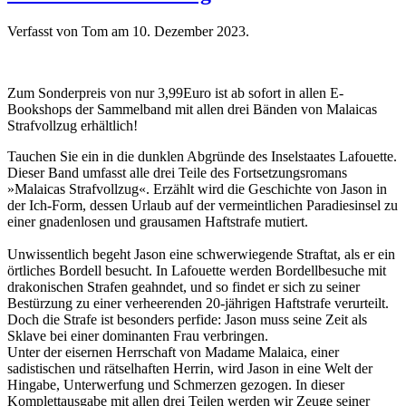
Verfasst von Tom am
10. Dezember 2023
.
Zum Sonderpreis von nur 3,99Euro ist ab sofort in allen E-
Bookshops der Sammelband mit allen drei Bänden von Malaicas
Strafvollzug erhältlich!
Tauchen Sie ein in die dunklen Abgründe des Inselstaates Lafouette.
Dieser Band umfasst alle drei Teile des Fortsetzungsromans
»Malaicas Strafvollzug«. Erzählt wird die Geschichte von Jason in
der Ich-Form, dessen Urlaub auf der vermeintlichen Paradiesinsel zu
einer gnadenlosen und grausamen Haftstrafe mutiert.
Unwissentlich begeht Jason eine schwerwiegende Straftat, als er ein
örtliches Bordell besucht. In Lafouette werden Bordellbesuche mit
drakonischen Strafen geahndet, und so findet er sich zu seiner
Bestürzung zu einer verheerenden 20-jährigen Haftstrafe verurteilt.
Doch die Strafe ist besonders perfide: Jason muss seine Zeit als
Sklave bei einer dominanten Frau verbringen.
Unter der eisernen Herrschaft von Madame Malaica, einer
sadistischen und rätselhaften Herrin, wird Jason in eine Welt der
Hingabe, Unterwerfung und Schmerzen gezogen. In dieser
Komplettausgabe mit allen drei Teilen werden wir Zeuge seiner