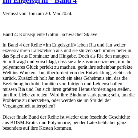
Im Engelsgriff - Band 4
Verfasst von Tom am
20. Mai 2024
.
Band 4: Konsequente Göttin - schwacher Sklave
In Band 4 der Reihe »Im Engelsgriff« leben Ria und Jan weiter
exzessiv ihren Latexfetisch aus und sie stürzen sich immer tiefer in
das Spiel aus Dominanz und Hingabe. Doch als Ria den mutigen
Schritt wagt und vorschlägt, dass sie alle zusammenziehen, um ihr
polyamores Glück perfekt zu machen, gerät ihre scheinbar perfekte
Welt ins Wanken. Jan, überfordert von der Entwicklung, zieht sich
zurück. Zusätzlich holt Jan noch ein altes Geheimnis ein, das die
Beziehung bedroht. Inmitten von Intrigen und Leidenschaften
müssen Ria und Jan sich ihren größten Herausforderungen stellen,
um ihre Liebe zu retten. Wird ihre Bindung stark genug sein, um die
Probleme zu überstehen, oder werden sie im Strudel der
Vergangenheit untergehen?
Dieser finale Band der Reihe ist wieder eine fesselnde Geschichte
aus BDSM-Erotik und Polyamorie, bei der Latexliebhaber ganz
besonders auf ihre Kosten kommen.