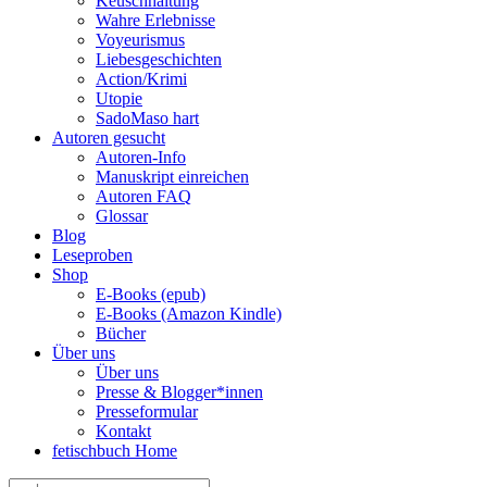
Keuschhaltung
Wahre Erlebnisse
Voyeurismus
Liebesgeschichten
Action/Krimi
Utopie
SadoMaso hart
Autoren gesucht
Autoren-Info
Manuskript einreichen
Autoren FAQ
Glossar
Blog
Leseproben
Shop
E-Books (epub)
E-Books (Amazon Kindle)
Bücher
Über uns
Über uns
Presse & Blogger*innen
Presseformular
Kontakt
fetischbuch Home