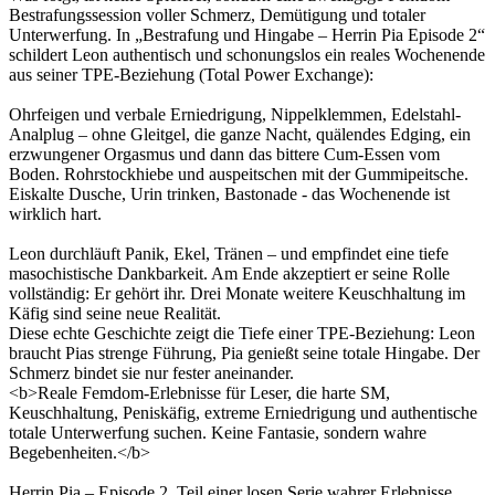
Bestrafungssession voller Schmerz, Demütigung und totaler
Unterwerfung. In „Bestrafung und Hingabe – Herrin Pia Episode 2“
schildert Leon authentisch und schonungslos ein reales Wochenende
aus seiner TPE-Beziehung (Total Power Exchange):
Ohrfeigen und verbale Erniedrigung, Nippelklemmen, Edelstahl-
Analplug – ohne Gleitgel, die ganze Nacht, quälendes Edging, ein
erzwungener Orgasmus und dann das bittere Cum-Essen vom
Boden. Rohrstockhiebe und auspeitschen mit der Gummipeitsche.
Eiskalte Dusche, Urin trinken, Bastonade - das Wochenende ist
wirklich hart.
Leon durchläuft Panik, Ekel, Tränen – und empfindet eine tiefe
masochistische Dankbarkeit. Am Ende akzeptiert er seine Rolle
vollständig: Er gehört ihr. Drei Monate weitere Keuschhaltung im
Käfig sind seine neue Realität.
Diese echte Geschichte zeigt die Tiefe einer TPE-Beziehung: Leon
braucht Pias strenge Führung, Pia genießt seine totale Hingabe. Der
Schmerz bindet sie nur fester aneinander.
<b>Reale Femdom-Erlebnisse für Leser, die harte SM,
Keuschhaltung, Peniskäfig, extreme Erniedrigung und authentische
totale Unterwerfung suchen. Keine Fantasie, sondern wahre
Begebenheiten.</b>
Herrin Pia – Episode 2, Teil einer losen Serie wahrer Erlebnisse.