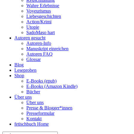
Keuschhaltung
Wahre Erlebnisse
Voyeurismus
Liebesgeschichten
Action/Krimi
Utopie
SadoMaso hart
Autoren gesucht
Autoren-Info
Manuskript einreichen
Autoren FAQ
Glossar
Blog
Leseproben
Shop
E-Books (epub)
E-Books (Amazon Kindle)
Bücher
Über uns
Über uns
Presse & Blogger*innen
Presseformular
Kontakt
fetischbuch Home