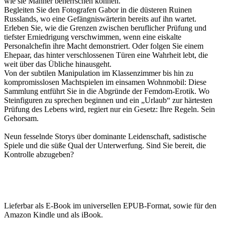
wie sie Männer beherrschen können.
Begleiten Sie den Fotografen Gabor in die düsteren Ruinen
Russlands, wo eine Gefängniswärterin bereits auf ihn wartet.
Erleben Sie, wie die Grenzen zwischen beruflicher Prüfung und
tiefster Erniedrigung verschwimmen, wenn eine eiskalte
Personalchefin ihre Macht demonstriert. Oder folgen Sie einem
Ehepaar, das hinter verschlossenen Türen eine Wahrheit lebt, die
weit über das Übliche hinausgeht.
Von der subtilen Manipulation im Klassenzimmer bis hin zu
kompromisslosen Machtspielen im einsamen Wohnmobil: Diese
Sammlung entführt Sie in die Abgründe der Femdom-Erotik. Wo
Steinfiguren zu sprechen beginnen und ein „Urlaub“ zur härtesten
Prüfung des Lebens wird, regiert nur ein Gesetz: Ihre Regeln. Sein
Gehorsam.
Neun fesselnde Storys über dominante Leidenschaft, sadistische
Spiele und die süße Qual der Unterwerfung. Sind Sie bereit, die
Kontrolle abzugeben?
Lieferbar als E-Book im universellen EPUB-Format, sowie für den
Amazon Kindle und als iBook.