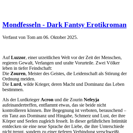
Mondfesseln - Dark Fantsy Erotikroman
Verfasst von Tom am
06. Oktober 2025
.
Auf
Luzzor
, einer urzeitlichen Welt vor der Zeit der Menschen,
regieren Gewalt, Verlangen und uralte Vorurteile. Zwei Völker
leben in tiefer Feindschaft:
Die
Zouren
, Meister des Geistes, die Leidenschaft als Störung der
Ordnung meiden.
Die
Lurd
, wilde Krieger, deren Macht und Dominanz das Leben
bestimmen.
Als der Lurdkrieger
Acron
und die Zourin
Nefeyja
aufeinandertreffen, entflammt etwas, das sie beide nicht
kontrollieren können. Ihre Begegnung ist verboten, berauschend –
ein Tanz aus Dominanz und Hingabe, Schmerz und Lust, der ihre
Körper und Seelen zugleich fesselt. In dieser gefährlichen Intimität
entdecken sie eine neue Sprache der Liebe, die ihre Unterschiede
nicht trennt, sondern zu einer tieferen Verbindung verschweißt.