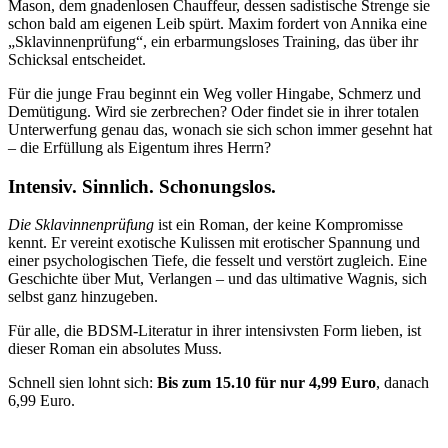
Mason, dem gnadenlosen Chauffeur, dessen sadistische Strenge sie
schon bald am eigenen Leib spürt. Maxim fordert von Annika eine
„Sklavinnenprüfung“, ein erbarmungsloses Training, das über ihr
Schicksal entscheidet.
Für die junge Frau beginnt ein Weg voller Hingabe, Schmerz und
Demütigung. Wird sie zerbrechen? Oder findet sie in ihrer totalen
Unterwerfung genau das, wonach sie sich schon immer gesehnt hat
– die Erfüllung als Eigentum ihres Herrn?
Intensiv. Sinnlich. Schonungslos.
Die Sklavinnenprüfung
ist ein Roman, der keine Kompromisse
kennt. Er vereint exotische Kulissen mit erotischer Spannung und
einer psychologischen Tiefe, die fesselt und verstört zugleich. Eine
Geschichte über Mut, Verlangen – und das ultimative Wagnis, sich
selbst ganz hinzugeben.
Für alle, die BDSM-Literatur in ihrer intensivsten Form lieben, ist
dieser Roman ein absolutes Muss.
Schnell sien lohnt sich:
Bis zum 15.10 für nur 4,99 Euro
, danach
6,99 Euro.