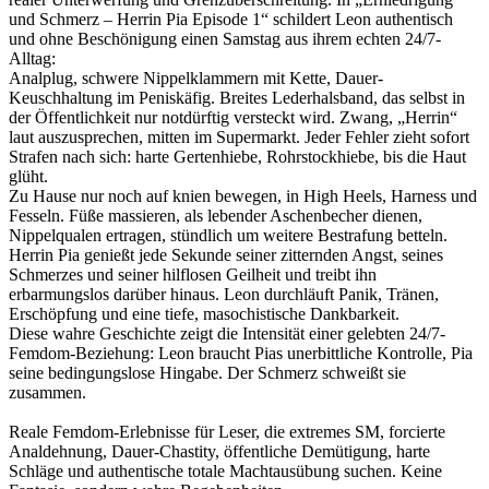
und Schmerz – Herrin Pia Episode 1“ schildert Leon authentisch
und ohne Beschönigung einen Samstag aus ihrem echten 24/7-
Alltag:
Analplug, schwere Nippelklammern mit Kette, Dauer-
Keuschhaltung im Peniskäfig. Breites Lederhalsband, das selbst in
der Öffentlichkeit nur notdürftig versteckt wird. Zwang, „Herrin“
laut auszusprechen, mitten im Supermarkt. Jeder Fehler zieht sofort
Strafen nach sich: harte Gertenhiebe, Rohrstockhiebe, bis die Haut
glüht.
Zu Hause nur noch auf knien bewegen, in High Heels, Harness und
Fesseln. Füße massieren, als lebender Aschenbecher dienen,
Nippelqualen ertragen, stündlich um weitere Bestrafung betteln.
Herrin Pia genießt jede Sekunde seiner zitternden Angst, seines
Schmerzes und seiner hilflosen Geilheit und treibt ihn
erbarmungslos darüber hinaus. Leon durchläuft Panik, Tränen,
Erschöpfung und eine tiefe, masochistische Dankbarkeit.
Diese wahre Geschichte zeigt die Intensität einer gelebten 24/7-
Femdom-Beziehung: Leon braucht Pias unerbittliche Kontrolle, Pia
seine bedingungslose Hingabe. Der Schmerz schweißt sie
zusammen.
Reale Femdom-Erlebnisse für Leser, die extremes SM, forcierte
Analdehnung, Dauer-Chastity, öffentliche Demütigung, harte
Schläge und authentische totale Machtausübung suchen. Keine