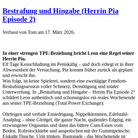
Bestrafung und Hingabe (Herrin Pia
Episode 2)
Verfasst von Tom am
17. März 2026
.
In einer strengen TPE-Beziehung bricht Leon eine Regel seiner
Herrin Pia.
Elf Tage Keuschhaltung im Peniskäfig – und doch erliegt er in ihrer
Abwesenheit der Versuchung. Pia kommt früher zurück als geplant
und erwischt ihn.
Was folgt, ist keine Spielerei, sondern eine zweitägige Femdom-
Bestrafungssession voller Schmerz, Demütigung und totaler
Unterwerfung. In „Bestrafung und Hingabe – Herrin Pia Episode 2“
schildert Leon authentisch und schonungslos ein reales Wochenende
aus seiner TPE-Beziehung (Total Power Exchange):
Ohrfeigen und verbale Erniedrigung, Nippelklemmen, Edelstahl-
Analplug – ohne Gleitgel, die ganze Nacht, quälendes Edging, ein
erzwungener Orgasmus und dann das bittere Cum-Essen vom
Boden. Rohrstockhiebe und auspeitschen mit der Gummipeitsche.
Eiskalte Dusche, Urin trinken, Bastonade - das Wochenende ist