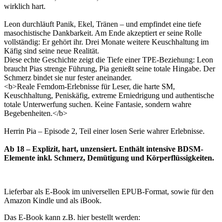
wirklich hart.
Leon durchläuft Panik, Ekel, Tränen – und empfindet eine tiefe
masochistische Dankbarkeit. Am Ende akzeptiert er seine Rolle
vollständig: Er gehört ihr. Drei Monate weitere Keuschhaltung im
Käfig sind seine neue Realität.
Diese echte Geschichte zeigt die Tiefe einer TPE-Beziehung: Leon
braucht Pias strenge Führung, Pia genießt seine totale Hingabe. Der
Schmerz bindet sie nur fester aneinander.
<b>Reale Femdom-Erlebnisse für Leser, die harte SM,
Keuschhaltung, Peniskäfig, extreme Erniedrigung und authentische
totale Unterwerfung suchen. Keine Fantasie, sondern wahre
Begebenheiten.</b>
Herrin Pia – Episode 2, Teil einer losen Serie wahrer Erlebnisse.
Ab 18 – Explizit, hart, unzensiert. Enthält intensive BDSM-
Elemente inkl. Schmerz, Demütigung und Körperflüssigkeiten.
Lieferbar als E-Book im universellen EPUB-Format, sowie für den
Amazon Kindle und als iBook.
Das E-Book kann z.B. hier bestellt werden: