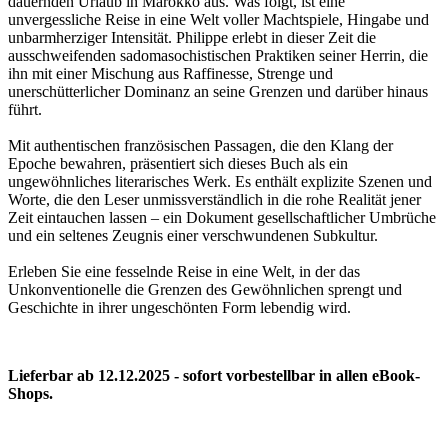
dauernden Urlaub in Marokko aus. Was folgt, ist eine
unvergessliche Reise in eine Welt voller Machtspiele, Hingabe und
unbarmherziger Intensität. Philippe erlebt in dieser Zeit die
ausschweifenden sadomasochistischen Praktiken seiner Herrin, die
ihn mit einer Mischung aus Raffinesse, Strenge und
unerschütterlicher Dominanz an seine Grenzen und darüber hinaus
führt.
Mit authentischen französischen Passagen, die den Klang der
Epoche bewahren, präsentiert sich dieses Buch als ein
ungewöhnliches literarisches Werk. Es enthält explizite Szenen und
Worte, die den Leser unmissverständlich in die rohe Realität jener
Zeit eintauchen lassen – ein Dokument gesellschaftlicher Umbrüche
und ein seltenes Zeugnis einer verschwundenen Subkultur.
Erleben Sie eine fesselnde Reise in eine Welt, in der das
Unkonventionelle die Grenzen des Gewöhnlichen sprengt und
Geschichte in ihrer ungeschönten Form lebendig wird.
Lieferbar ab 12.12.2025 - sofort vorbestellbar in allen eBook-
Shops.