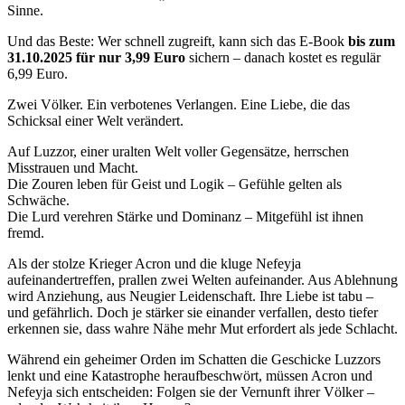
Sinne.
Und das Beste: Wer schnell zugreift, kann sich das E-Book
bis zum
31.10.2025 für nur 3,99 Euro
sichern – danach kostet es regulär
6,99 Euro.
Zwei Völker. Ein verbotenes Verlangen. Eine Liebe, die das
Schicksal einer Welt verändert.
Auf Luzzor, einer uralten Welt voller Gegensätze, herrschen
Misstrauen und Macht.
Die Zouren leben für Geist und Logik – Gefühle gelten als
Schwäche.
Die Lurd verehren Stärke und Dominanz – Mitgefühl ist ihnen
fremd.
Als der stolze Krieger Acron und die kluge Nefeyja
aufeinandertreffen, prallen zwei Welten aufeinander. Aus Ablehnung
wird Anziehung, aus Neugier Leidenschaft. Ihre Liebe ist tabu –
und gefährlich. Doch je stärker sie einander verfallen, desto tiefer
erkennen sie, dass wahre Nähe mehr Mut erfordert als jede Schlacht.
Während ein geheimer Orden im Schatten die Geschicke Luzzors
lenkt und eine Katastrophe heraufbeschwört, müssen Acron und
Nefeyja sich entscheiden: Folgen sie der Vernunft ihrer Völker –