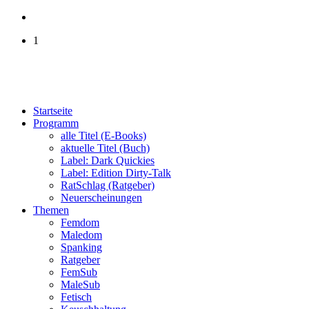
1
Startseite
Programm
alle Titel (E-Books)
aktuelle Titel (Buch)
Label: Dark Quickies
Label: Edition Dirty-Talk
RatSchlag (Ratgeber)
Neuerscheinungen
Themen
Femdom
Maledom
Spanking
Ratgeber
FemSub
MaleSub
Fetisch