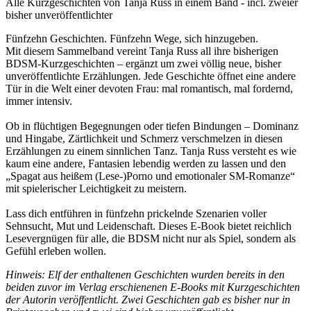
Alle Kurzgeschichten von Tanja Russ in einem Band - incl. zweier
bisher unveröffentlichter
Fünfzehn Geschichten. Fünfzehn Wege, sich hinzugeben.
Mit diesem Sammelband vereint Tanja Russ all ihre bisherigen
BDSM-Kurzgeschichten – ergänzt um zwei völlig neue, bisher
unveröffentlichte Erzählungen. Jede Geschichte öffnet eine andere
Tür in die Welt einer devoten Frau: mal romantisch, mal fordernd,
immer intensiv.
Ob in flüchtigen Begegnungen oder tiefen Bindungen – Dominanz
und Hingabe, Zärtlichkeit und Schmerz verschmelzen in diesen
Erzählungen zu einem sinnlichen Tanz. Tanja Russ versteht es wie
kaum eine andere, Fantasien lebendig werden zu lassen und den
„Spagat aus heißem (Lese-)Porno und emotionaler SM-Romanze“
mit spielerischer Leichtigkeit zu meistern.
Lass dich entführen in fünfzehn prickelnde Szenarien voller
Sehnsucht, Mut und Leidenschaft. Dieses E-Book bietet reichlich
Lesevergnügen für alle, die BDSM nicht nur als Spiel, sondern als
Gefühl erleben wollen.
Hinweis: Elf der enthaltenen Geschichten wurden bereits in den
beiden zuvor im Verlag erschienenen E-Books mit Kurzgeschichten
der Autorin veröffentlicht. Zwei Geschichten gab es bisher nur in