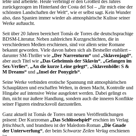
lebte und arbeitete. Heute verbringt er den Großteil des Jahres
zurückgezogen im Hinterland der Costa del Sol – „für mich eine der
schönsten Landschaften der Welt“, wie er selbst sagt. Kein Wunder
also, dass Spanien immer wieder als atmosphärische Kulisse seiner
Werke auftaucht.
Seit über 20 Jahren bereichert Tomás de Torres die deutschsprachige
BDSM-Literatur. Neben zahlreichen Kurzgeschichten, die in
verschiedenen Medien erschienen, sind vor allem seine Romane
bekannt geworden. Viele davon haben sich als Bestseller etabliert –
darunter SM-Thriller wie
„Der Narrenturm“
und
„Sklavenjagd“
,
aber auch Titel wie
„Das Geheimnis der Sklavin“
,
„Gefangen im
Sex-Verlies“
,
„An die kurze Leine gelegt“
,
„Sklavenhölle: S &
M Dreams“
und
„Insel der Ponygirls“
.
Seine Werke verbinden erotische Spannung mit atmosphärischen
Schauplätzen und erschaffen Welten, in denen Macht, Kontrolle und
Hingabe auf intensive Weise ausgelotet werden. Dabei gelingt es
ihm, nicht nur äußere Handlung, sondern auch die inneren Konflikte
seiner Figuren eindrucksvoll darzustellen.
Ganz aktuell ist Tomás de Torres mit neuen Veröffentlichungen
präsent: Der Kurzroman
„Das Schlüsselspiel“
erschien im Verlag
fetischbuch
, und brandneu ist der Maledom-Roman
„Die Gnade
der Unterwerfung“
, der beim
Schwarze Zeilen Verlag
erschienen