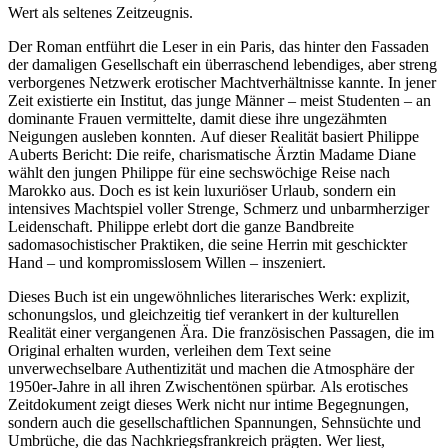
Wert als seltenes Zeitzeugnis.
Der Roman entführt die Leser in ein Paris, das hinter den Fassaden
der damaligen Gesellschaft ein überraschend lebendiges, aber streng
verborgenes Netzwerk erotischer Machtverhältnisse kannte. In jener
Zeit existierte ein Institut, das junge Männer – meist Studenten – an
dominante Frauen vermittelte, damit diese ihre ungezähmten
Neigungen ausleben konnten. Auf dieser Realität basiert Philippe
Auberts Bericht: Die reife, charismatische Ärztin Madame Diane
wählt den jungen Philippe für eine sechswöchige Reise nach
Marokko aus. Doch es ist kein luxuriöser Urlaub, sondern ein
intensives Machtspiel voller Strenge, Schmerz und unbarmherziger
Leidenschaft. Philippe erlebt dort die ganze Bandbreite
sadomasochistischer Praktiken, die seine Herrin mit geschickter
Hand – und kompromisslosem Willen – inszeniert.
Dieses Buch ist ein ungewöhnliches literarisches Werk: explizit,
schonungslos, und gleichzeitig tief verankert in der kulturellen
Realität einer vergangenen Ära. Die französischen Passagen, die im
Original erhalten wurden, verleihen dem Text seine
unverwechselbare Authentizität und machen die Atmosphäre der
1950er-Jahre in all ihren Zwischentönen spürbar. Als erotisches
Zeitdokument zeigt dieses Werk nicht nur intime Begegnungen,
sondern auch die gesellschaftlichen Spannungen, Sehnsüchte und
Umbrüche, die das Nachkriegsfrankreich prägten. Wer liest,