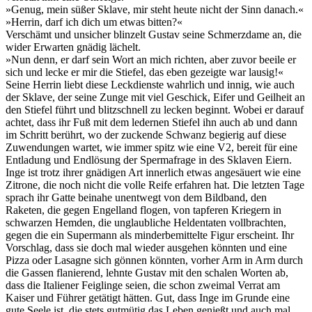
»Genug, mein süßer Sklave, mir steht heute nicht der Sinn danach.«
»Herrin, darf ich dich um etwas bitten?«
Verschämt und unsicher blinzelt Gustav seine Schmerzdame an, die
wider Erwarten gnädig lächelt.
»Nun denn, er darf sein Wort an mich richten, aber zuvor beeile er
sich und lecke er mir die Stiefel, das eben gezeigte war lausig!«
Seine Herrin liebt diese Leckdienste wahrlich und innig, wie auch
der Sklave, der seine Zunge mit viel Geschick, Eifer und Geilheit an
den Stiefel führt und blitzschnell zu lecken beginnt. Wobei er darauf
achtet, dass ihr Fuß mit dem ledernen Stiefel ihn auch ab und dann
im Schritt berührt, wo der zuckende Schwanz begierig auf diese
Zuwendungen wartet, wie immer spitz wie eine V2, bereit für eine
Entladung und Endlösung der Spermafrage in des Sklaven Eiern.
Inge ist trotz ihrer gnädigen Art innerlich etwas angesäuert wie eine
Zitrone, die noch nicht die volle Reife erfahren hat. Die letzten Tage
sprach ihr Gatte beinahe unentwegt von dem Bildband, den
Raketen, die gegen Engelland flogen, von tapferen Kriegern in
schwarzen Hemden, die unglaubliche Heldentaten vollbrachten,
gegen die ein Supermann als minderbemittelte Figur erscheint. Ihr
Vorschlag, dass sie doch mal wieder ausgehen könnten und eine
Pizza oder Lasagne sich gönnen könnten, vorher Arm in Arm durch
die Gassen flanierend, lehnte Gustav mit den schalen Worten ab,
dass die Italiener Feiglinge seien, die schon zweimal Verrat am
Kaiser und Führer getätigt hätten. Gut, dass Inge im Grunde eine
gute Seele ist, die stets gutmütig das Leben genießt und auch mal