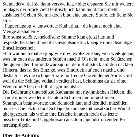
Steigleder«, rief sie dann verzweifelt, »bitte ersparen Sie mir weitere
Schläge, der Stock zieht teuflisch, ich kann nicht noch mehr
aushalten! Geben Sie mir doch bitte eine andere Strafe, ich flehe Sie
an!«
»Papperlapapp!«, antwortete Katharina, »du kannst noch eine
Menge aushalten!«
Ihre sonst schöne, melodische Stimme klang jetzt hart und
respekterheischend und ihr Gesichtsausdruck zeigte unnachsichtige
Entschlossenheit.
»Ich war auch mal so jung wie du«, explizierte sie, »ich weiß genau,
was ihr euch aus anderen Strafen macht! Oh nein, mein Schätzchen,
die guten alten fünfundzwanzig mit dem Rohrstock auf den nackten
Hintern, das ist das Einzige, was Eindruck auf euch macht, und
deshalb ist es die richtige Strafe für freche Gören deiner Sorte. Und
weil du die Schläge vollauf verdient hast, bekommst du sie ohne
Wenn und Aber, da hilft dir gar nichts!«
Die Belehrung unterstützte Katharina mit rhythmischen Hieben, die
Trude immer wieder mit lautem Schreien und ungestümem
Strampeln beantwortete und dennoch laut und deutlich mitzählen
musste. Die letzten fünf Schläge bekam sie mit zusätzlicher Wucht
übergezogen, als wollte ihre Erzieherin auch noch das letzte
bisschen Trotz und Ungehorsam aus dem jugendstrotzenden Po
herausprügeln.
Über die Autorin: