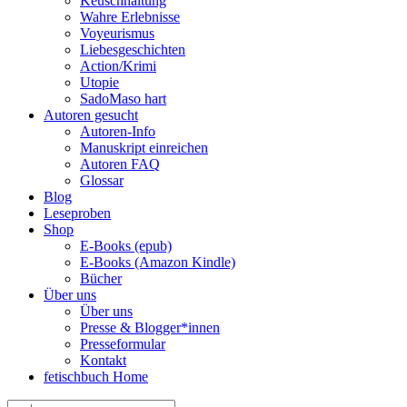
Keuschhaltung
Wahre Erlebnisse
Voyeurismus
Liebesgeschichten
Action/Krimi
Utopie
SadoMaso hart
Autoren gesucht
Autoren-Info
Manuskript einreichen
Autoren FAQ
Glossar
Blog
Leseproben
Shop
E-Books (epub)
E-Books (Amazon Kindle)
Bücher
Über uns
Über uns
Presse & Blogger*innen
Presseformular
Kontakt
fetischbuch Home