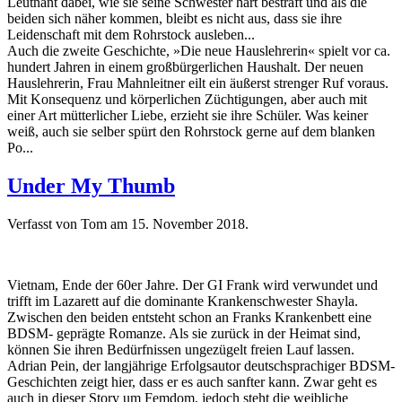
Leutnant dabei, wie sie seine Schwester hart bestraft und als die
beiden sich näher kommen, bleibt es nicht aus, dass sie ihre
Leidenschaft mit dem Rohrstock ausleben...
Auch die zweite Geschichte, »Die neue Hauslehrerin« spielt vor ca.
hundert Jahren in einem großbürgerlichen Haushalt. Der neuen
Hauslehrerin, Frau Mahnleitner eilt ein äußerst strenger Ruf voraus.
Mit Konsequenz und körperlichen Züchtigungen, aber auch mit
einer Art mütterlicher Liebe, erzieht sie ihre Schüler. Was keiner
weiß, auch sie selber spürt den Rohrstock gerne auf dem blanken
Po...
Under My Thumb
Verfasst von Tom am
15. November 2018
.
Vietnam, Ende der 60er Jahre. Der GI Frank wird verwundet und
trifft im Lazarett auf die dominante Krankenschwester Shayla.
Zwischen den beiden entsteht schon an Franks Krankenbett eine
BDSM- geprägte Romanze. Als sie zurück in der Heimat sind,
können Sie ihren Bedürfnissen ungezügelt freien Lauf lassen.
Adrian Pein, der langjährige Erfolgsautor deutschsprachiger BDSM-
Geschichten zeigt hier, dass er es auch sanfter kann. Zwar geht es
auch in dieser Story um Femdom, jedoch steht die weibliche