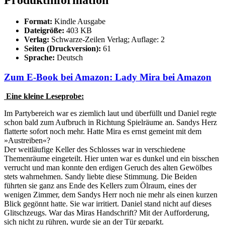
Format:
Kindle Ausgabe
Dateigröße:
403 KB
Verlag:
Schwarze-Zeilen Verlag; Auflage: 2
Seiten (Druckversion):
61
Sprache:
Deutsch
Zum E-Book bei Amazon: Lady Mira bei Amazon
Eine kleine Leseprobe:
Im Partybereich war es ziemlich laut und überfüllt und Daniel regte
schon bald zum Aufbruch in Richtung Spielräume an. Sandys Herz
flatterte sofort noch mehr. Hatte Mira es ernst gemeint mit dem
»Austreiben«?
Der weitläufige Keller des Schlosses war in verschiedene
Themenräume eingeteilt. Hier unten war es dunkel und ein bisschen
verrucht und man konnte den erdigen Geruch des alten Gewölbes
stets wahrnehmen. Sandy liebte diese Stimmung. Die Beiden
führten sie ganz ans Ende des Kellers zum Ölraum, eines der
wenigen Zimmer, dem Sandys Herr noch nie mehr als einen kurzen
Blick gegönnt hatte. Sie war irritiert. Daniel stand nicht auf dieses
Glitschzeugs. War das Miras Handschrift? Mit der Aufforderung,
sich nicht zu rühren, wurde sie an der Tür geparkt.