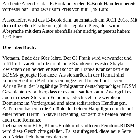
Ab heute Abend ist das E-Book bei vielen E-Book Händlern bereits
vorbestellbar - und zwar zum Preis von nur 1,49 Euro.
Ausgeliefert wird das E-Book dann automatisch am 30.11.2018. Mit
dem offiziellen Erscheinen gilt der reguläre Preis, den wir in
Absprache mit dem Autor ebenfalls sehr niedrig angesetzt haben:
1,99 Euro.
Über das Buch:
Vietnam, Ende der 60er Jahre. Der GI Frank wird verwundet und
trifft im Lazarett auf die dominante Krankenschwester Shayla.
Zwischen den beiden entsteht schon an Franks Krankenbett eine
BDSM- geprägte Romanze. Als sie zurück in der Heimat sind,
können Sie ihren Bedürfnissen ungezügelt freien Lauf lassen.
Adrian Pein, der langjährige Erfolgsautor deutschsprachiger BDSM-
Geschichten zeigt hier, dass er es auch sanfter kann. Zwar geht es
auch in dieser Story um Femdom, jedoch steht die weibliche
Dominanz im Vordergrund und nicht sadistischen Handlungen.
Außerdem basieren die Gefühle der beiden Hauptfiguren nicht auf
einer reinen Herrin -Sklave Beziehung, sondern die beiden haben
auch eine Romanze.
Liebhaber von FLR, Klinik-Erotik und sanfterem Femdom-BDSM
wird diese Geschichte gefallen. Es ist aufregend, diese neue Seite
von Adrian Pein kennenzulernen.