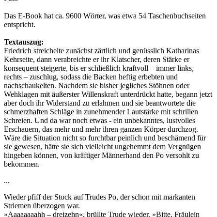
Das E-Book hat ca. 9600 Wörter, was etwa 54 Taschenbuchseiten
entspricht.
Textauszug:
Friedrich streichelte zunächst zärtlich und genüsslich Katharinas
Kehrseite, dann verabreichte er ihr Klatscher, deren Stärke er
konsequent steigerte, bis er schließlich kraftvoll – immer links,
rechts – zuschlug, sodass die Backen heftig erbebten und
nachschaukelten. Nachdem sie bisher jegliches Stöhnen oder
Wehklagen mit äußerster Willenskraft unterdrückt hatte, begann jetzt
aber doch ihr Widerstand zu erlahmen und sie beantwortete die
schmerzhaften Schläge in zunehmender Lautstärke mit schrillen
Schreien. Und da war noch etwas - ein unbekanntes, lustvolles
Erschauern, das mehr und mehr ihren ganzen Körper durchzog.
Wäre die Situation nicht so furchtbar peinlich und beschämend für
sie gewesen, hätte sie sich vielleicht ungehemmt dem Vergnügen
hingeben können, von kräftiger Männerhand den Po versohlt zu
bekommen.
...
Wieder pfiff der Stock auf Trudes Po, der schon mit markanten
Striemen überzogen war.
»Aaaaaaaahh – dreizehn«, brüllte Trude wieder. »Bitte, Fräulein