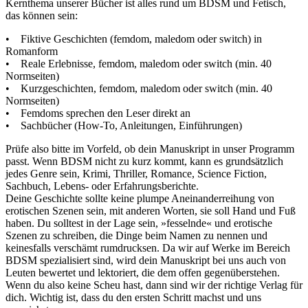
Kernthema unserer Bücher ist alles rund um BDSM und Fetisch,
das können sein:
• Fiktive Geschichten (femdom, maledom oder switch) in
Romanform
• Reale Erlebnisse, femdom, maledom oder switch (min. 40
Normseiten)
• Kurzgeschichten, femdom, maledom oder switch (min. 40
Normseiten)
• Femdoms sprechen den Leser direkt an
• Sachbücher (How-To, Anleitungen, Einführungen)
Prüfe also bitte im Vorfeld, ob dein Manuskript in unser Programm
passt. Wenn BDSM nicht zu kurz kommt, kann es grundsätzlich
jedes Genre sein, Krimi, Thriller, Romance, Science Fiction,
Sachbuch, Lebens- oder Erfahrungsberichte.
Deine Geschichte sollte keine plumpe Aneinanderreihung von
erotischen Szenen sein, mit anderen Worten, sie soll Hand und Fuß
haben. Du solltest in der Lage sein, »fesselnde« und erotische
Szenen zu schreiben, die Dinge beim Namen zu nennen und
keinesfalls verschämt rumdrucksen. Da wir auf Werke im Bereich
BDSM spezialisiert sind, wird dein Manuskript bei uns auch von
Leuten bewertet und lektoriert, die dem offen gegenüberstehen.
Wenn du also keine Scheu hast, dann sind wir der richtige Verlag für
dich. Wichtig ist, dass du den ersten Schritt machst und uns