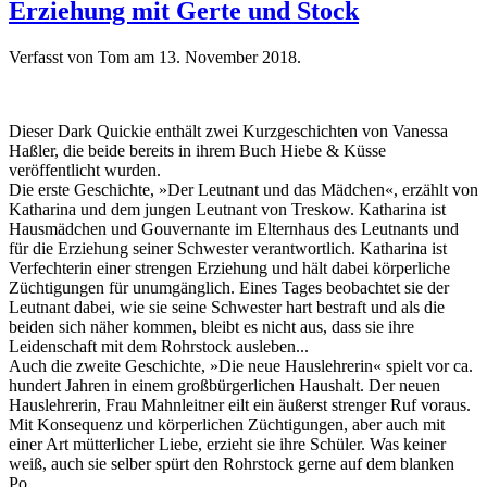
Erziehung mit Gerte und Stock
Verfasst von Tom am
13. November 2018
.
Dieser Dark Quickie enthält zwei Kurzgeschichten von Vanessa
Haßler, die beide bereits in ihrem Buch Hiebe & Küsse
veröffentlicht wurden.
Die erste Geschichte, »Der Leutnant und das Mädchen«, erzählt von
Katharina und dem jungen Leutnant von Treskow. Katharina ist
Hausmädchen und Gouvernante im Elternhaus des Leutnants und
für die Erziehung seiner Schwester verantwortlich. Katharina ist
Verfechterin einer strengen Erziehung und hält dabei körperliche
Züchtigungen für unumgänglich. Eines Tages beobachtet sie der
Leutnant dabei, wie sie seine Schwester hart bestraft und als die
beiden sich näher kommen, bleibt es nicht aus, dass sie ihre
Leidenschaft mit dem Rohrstock ausleben...
Auch die zweite Geschichte, »Die neue Hauslehrerin« spielt vor ca.
hundert Jahren in einem großbürgerlichen Haushalt. Der neuen
Hauslehrerin, Frau Mahnleitner eilt ein äußerst strenger Ruf voraus.
Mit Konsequenz und körperlichen Züchtigungen, aber auch mit
einer Art mütterlicher Liebe, erzieht sie ihre Schüler. Was keiner
weiß, auch sie selber spürt den Rohrstock gerne auf dem blanken
Po...