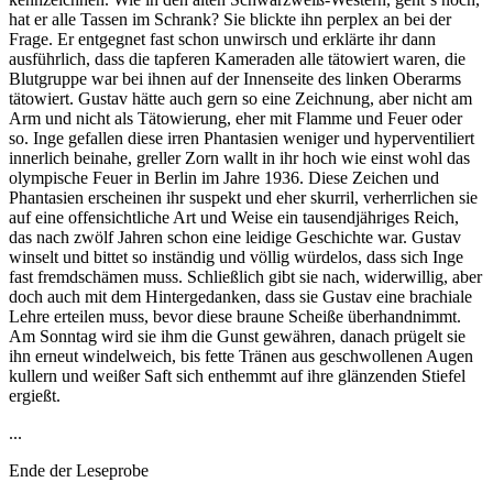
hat er alle Tassen im Schrank? Sie blickte ihn perplex an bei der
Frage. Er entgegnet fast schon unwirsch und erklärte ihr dann
ausführlich, dass die tapferen Kameraden alle tätowiert waren, die
Blutgruppe war bei ihnen auf der Innenseite des linken Oberarms
tätowiert. Gustav hätte auch gern so eine Zeichnung, aber nicht am
Arm und nicht als Tätowierung, eher mit Flamme und Feuer oder
so. Inge gefallen diese irren Phantasien weniger und hyperventiliert
innerlich beinahe, greller Zorn wallt in ihr hoch wie einst wohl das
olympische Feuer in Berlin im Jahre 1936. Diese Zeichen und
Phantasien erscheinen ihr suspekt und eher skurril, verherrlichen sie
auf eine offensichtliche Art und Weise ein tausendjähriges Reich,
das nach zwölf Jahren schon eine leidige Geschichte war. Gustav
winselt und bittet so inständig und völlig würdelos, dass sich Inge
fast fremdschämen muss. Schließlich gibt sie nach, widerwillig, aber
doch auch mit dem Hintergedanken, dass sie Gustav eine brachiale
Lehre erteilen muss, bevor diese braune Scheiße überhandnimmt.
Am Sonntag wird sie ihm die Gunst gewähren, danach prügelt sie
ihn erneut windelweich, bis fette Tränen aus geschwollenen Augen
kullern und weißer Saft sich enthemmt auf ihre glänzenden Stiefel
ergießt.
...
Ende der Leseprobe