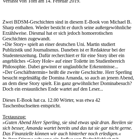
Verfasst von Tom am
14. Februar 2019
.
Zwei BDSM-Geschichten sind in diesem E-Book von Michael B.
Sharp enthalten. Wieder besticht er durch seine außergewöhnliche
Erzählweise. Diesmal hat er sich jedoch homoerotischen
Geschichten zugewandt.
»Die Story« spielt an einer deutschen Uni. Martin studiert
Publizistik und Journalismus. Daneben ist er Redakteur bei der
Studentenzeitung. Dafür recherchiert er für eine Story über ein
angebliches »Glory Hole« auf einer Toilette im Studienbereich
Philosophie. Dabei gewinnt er unglaubliche Erkenntnisse...
»Der Geschäftstermin« heißt die zweite Geschichte. Herr Sperling
besucht regelmäßig die Domina Amanda, so auch an jenem Abend,
an dem diese Story spielt. Ein ganz gewöhnlicher Dominabesuch?
Doch ein erstaunliches Ende wartet auf den Leser...
Dieses E-Book hat ca. 12.00 Wörter, was etwa 42
Taschenbuchseiten entspricht.
Textauszug:
»Guten Abend Herr Sperling, sie sind etwas spät dran. Beeilen sie
sich besser, Amanda wartet bereits und das tut sie gar nicht gerne.
Das Finanzielle können wir auch hinterher noch erledigen.«