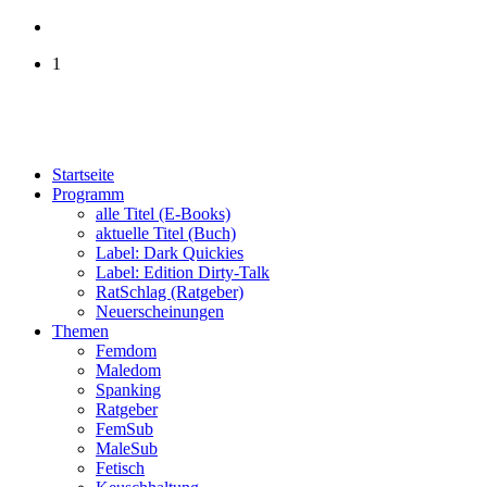
1
Startseite
Programm
alle Titel (E-Books)
aktuelle Titel (Buch)
Label: Dark Quickies
Label: Edition Dirty-Talk
RatSchlag (Ratgeber)
Neuerscheinungen
Themen
Femdom
Maledom
Spanking
Ratgeber
FemSub
MaleSub
Fetisch