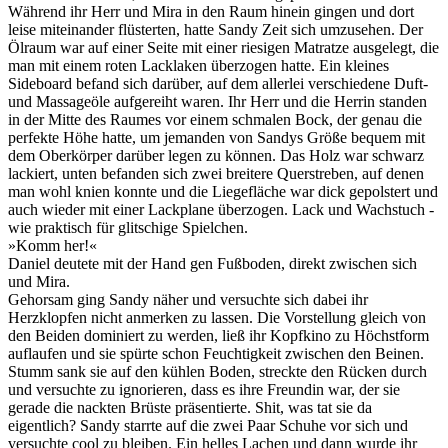
Während ihr Herr und Mira in den Raum hinein gingen und dort
leise miteinander flüsterten, hatte Sandy Zeit sich umzusehen. Der
Ölraum war auf einer Seite mit einer riesigen Matratze ausgelegt, die
man mit einem roten Lacklaken überzogen hatte. Ein kleines
Sideboard befand sich darüber, auf dem allerlei verschiedene Duft-
und Massageöle aufgereiht waren. Ihr Herr und die Herrin standen
in der Mitte des Raumes vor einem schmalen Bock, der genau die
perfekte Höhe hatte, um jemanden von Sandys Größe bequem mit
dem Oberkörper darüber legen zu können. Das Holz war schwarz
lackiert, unten befanden sich zwei breitere Querstreben, auf denen
man wohl knien konnte und die Liegefläche war dick gepolstert und
auch wieder mit einer Lackplane überzogen. Lack und Wachstuch -
wie praktisch für glitschige Spielchen.
»Komm her!«
Daniel deutete mit der Hand gen Fußboden, direkt zwischen sich
und Mira.
Gehorsam ging Sandy näher und versuchte sich dabei ihr
Herzklopfen nicht anmerken zu lassen. Die Vorstellung gleich von
den Beiden dominiert zu werden, ließ ihr Kopfkino zu Höchstform
auflaufen und sie spürte schon Feuchtigkeit zwischen den Beinen.
Stumm sank sie auf den kühlen Boden, streckte den Rücken durch
und versuchte zu ignorieren, dass es ihre Freundin war, der sie
gerade die nackten Brüste präsentierte. Shit, was tat sie da
eigentlich? Sandy starrte auf die zwei Paar Schuhe vor sich und
versuchte cool zu bleiben. Ein helles Lachen und dann wurde ihr