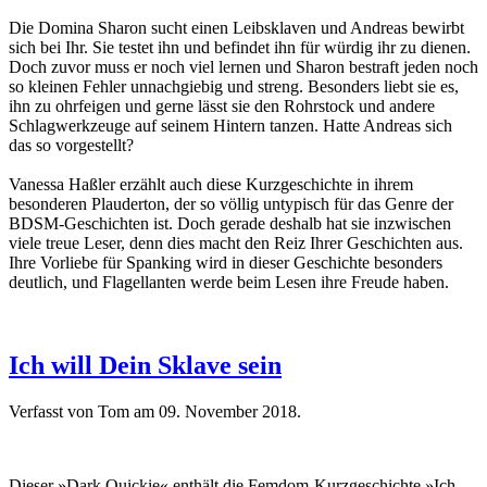
Die Domina Sharon sucht einen Leibsklaven und Andreas bewirbt
sich bei Ihr. Sie testet ihn und befindet ihn für würdig ihr zu dienen.
Doch zuvor muss er noch viel lernen und Sharon bestraft jeden noch
so kleinen Fehler unnachgiebig und streng. Besonders liebt sie es,
ihn zu ohrfeigen und gerne lässt sie den Rohrstock und andere
Schlagwerkzeuge auf seinem Hintern tanzen. Hatte Andreas sich
das so vorgestellt?
Vanessa Haßler erzählt auch diese Kurzgeschichte in ihrem
besonderen Plauderton, der so völlig untypisch für das Genre der
BDSM-Geschichten ist. Doch gerade deshalb hat sie inzwischen
viele treue Leser, denn dies macht den Reiz Ihrer Geschichten aus.
Ihre Vorliebe für Spanking wird in dieser Geschichte besonders
deutlich, und Flagellanten werde beim Lesen ihre Freude haben.
Ich will Dein Sklave sein
Verfasst von Tom am
09. November 2018
.
Dieser »Dark Quickie« enthält die Femdom-Kurzgeschichte »Ich