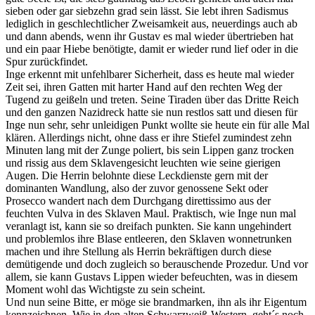
sieben oder gar siebzehn grad sein lässt. Sie lebt ihren Sadismus
lediglich in geschlechtlicher Zweisamkeit aus, neuerdings auch ab
und dann abends, wenn ihr Gustav es mal wieder übertrieben hat
und ein paar Hiebe benötigte, damit er wieder rund lief oder in die
Spur zurückfindet.
Inge erkennt mit unfehlbarer Sicherheit, dass es heute mal wieder
Zeit sei, ihren Gatten mit harter Hand auf den rechten Weg der
Tugend zu geißeln und treten. Seine Tiraden über das Dritte Reich
und den ganzen Nazidreck hatte sie nun restlos satt und diesen für
Inge nun sehr, sehr unleidigen Punkt wollte sie heute ein für alle Mal
klären. Allerdings nicht, ohne dass er ihre Stiefel zumindest zehn
Minuten lang mit der Zunge poliert, bis sein Lippen ganz trocken
und rissig aus dem Sklavengesicht leuchten wie seine gierigen
Augen. Die Herrin belohnte diese Leckdienste gern mit der
dominanten Wandlung, also der zuvor genossene Sekt oder
Prosecco wandert nach dem Durchgang direttissimo aus der
feuchten Vulva in des Sklaven Maul. Praktisch, wie Inge nun mal
veranlagt ist, kann sie so dreifach punkten. Sie kann ungehindert
und problemlos ihre Blase entleeren, den Sklaven wonnetrunken
machen und ihre Stellung als Herrin bekräftigen durch diese
demütigende und doch zugleich so berauschende Prozedur. Und vor
allem, sie kann Gustavs Lippen wieder befeuchten, was in diesem
Moment wohl das Wichtigste zu sein scheint.
Und nun seine Bitte, er möge sie brandmarken, ihn als ihr Eigentum
kennzeichnen. Wie in den alten Schwarzweiß-Western, geht´s noch,