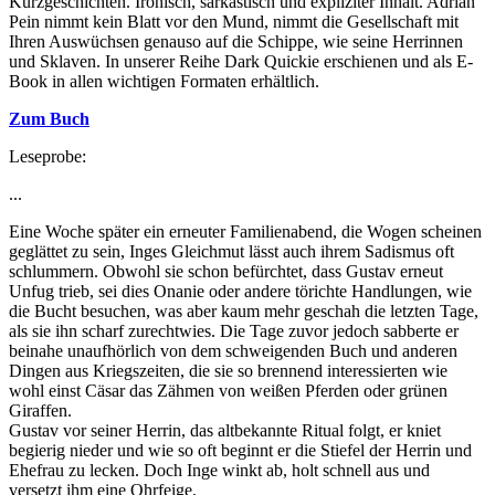
Kurzgeschichten. Ironisch, sarkastisch und expliziter Inhalt. Adrian
Pein nimmt kein Blatt vor den Mund, nimmt die Gesellschaft mit
Ihren Auswüchsen genauso auf die Schippe, wie seine Herrinnen
und Sklaven. In unserer Reihe Dark Quickie erschienen und als E-
Book in allen wichtigen Formaten erhältlich.
Zum Buch
Leseprobe:
...
Eine Woche später ein erneuter Familienabend, die Wogen scheinen
geglättet zu sein, Inges Gleichmut lässt auch ihrem Sadismus oft
schlummern. Obwohl sie schon befürchtet, dass Gustav erneut
Unfug trieb, sei dies Onanie oder andere törichte Handlungen, wie
die Bucht besuchen, was aber kaum mehr geschah die letzten Tage,
als sie ihn scharf zurechtwies. Die Tage zuvor jedoch sabberte er
beinahe unaufhörlich von dem schweigenden Buch und anderen
Dingen aus Kriegszeiten, die sie so brennend interessierten wie
wohl einst Cäsar das Zähmen von weißen Pferden oder grünen
Giraffen.
Gustav vor seiner Herrin, das altbekannte Ritual folgt, er kniet
begierig nieder und wie so oft beginnt er die Stiefel der Herrin und
Ehefrau zu lecken. Doch Inge winkt ab, holt schnell aus und
versetzt ihm eine Ohrfeige.