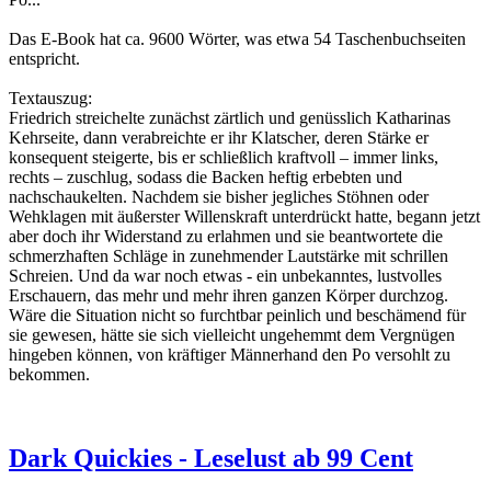
Das E-Book hat ca. 9600 Wörter, was etwa 54 Taschenbuchseiten
entspricht.
Textauszug:
Friedrich streichelte zunächst zärtlich und genüsslich Katharinas
Kehrseite, dann verabreichte er ihr Klatscher, deren Stärke er
konsequent steigerte, bis er schließlich kraftvoll – immer links,
rechts – zuschlug, sodass die Backen heftig erbebten und
nachschaukelten. Nachdem sie bisher jegliches Stöhnen oder
Wehklagen mit äußerster Willenskraft unterdrückt hatte, begann jetzt
aber doch ihr Widerstand zu erlahmen und sie beantwortete die
schmerzhaften Schläge in zunehmender Lautstärke mit schrillen
Schreien. Und da war noch etwas - ein unbekanntes, lustvolles
Erschauern, das mehr und mehr ihren ganzen Körper durchzog.
Wäre die Situation nicht so furchtbar peinlich und beschämend für
sie gewesen, hätte sie sich vielleicht ungehemmt dem Vergnügen
hingeben können, von kräftiger Männerhand den Po versohlt zu
bekommen.
Dark Quickies - Leselust ab 99 Cent