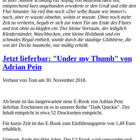
In ihrer Stimme schwang ein Anflug von Bedrohlichkeit mit,
entsprechend kurz angebunden erwiderte er den Gruß und eilte den
Flur hinunter. Sie rief ihm noch »Der selbe Raum wie immer!«
nach, aber er wusste ohnehin, wohin er musste. Ohne noch mehr
Zeit zu verlieren, begab er sich zur roten Tür am Ende des Flures
und trat ohne zu klopfen ein. Der kleine Vorraum, der lediglich
Kleiderständer, Waschbecken, eine kleine Holzbank und ein
schmales Regal enthielt, wurde durch die staubige Glühbirne, die
von der Decke baumelte, nur mäßig erhellt.
Jetzt lieferbar: "Under my Thumb" von
Adrian Pein
Verfasst von Tom am
30. November 2018
.
Ab heute ist das langerwartete neue E-Book von Adrian Pein
lieferbar. Erschienen ist es in unserer Reihe "Dark Quickie". Der
Inhalt entspricht in etwa 52 Druckseiten entspricht.
Für kurze Zeit ist das E-Book zum Einführungspreis von 1,49 Euro
erhältlich.
Vietnam, Ende der 60er Jahre. Der GI Frank wird verwundet und