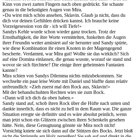
Kinn von zwei zarten Fingern nach oben gedrückt. Sie schaute
genau in die belustigten Augen von Mira.
»Du wirst mich schön ansehen, Sklavin. Glaub ja nicht, dass du
dich vor deinen Gefühlen drücken kannst. Ich brauche keine
Vorzeigesession von dir - ich will Tiefe!«
Sandys Kehle wurde schon wieder ganz trocken. Trotz der
Ernsthaftigkeit, die ihre Worte vermittelten, funkelten die Augen
ihrer Freundin weiter amüsiert auf sie herunter und Sandy spürte,
wie diese Kombination ihr einen Knoten in der Magengegend
bescherte. Verdammt, war Mira gut! Wollte sie das wirklich? Sich
auf eine Domina einlassen, die genau wusste, worauf sie stand und
wovor sie sich fürchtete? Die einige ihrer geheimsten Fantasien
kannte?
Mira schien von Sandys Dilemma nichts mitzubekommen. Sie
wechselte ein paar leise Worte mit Daniel und blaffte dann relativ
unfreundlich: »Zieh zuerst mal den Rock aus, Sklavin!«
Mit der behandschuhten Rechten wies sie zum Bock.
»Dann will ich dich da oben haben.«
Sandy stand auf, schob ihren Rock über die Hüfte nach unten und
dankte innerlich, dass es nicht zu hell in dem Raum war. Die ganze
Situation erregte sie definitiv und es wäre absolut peinlich, wenn
man jetzt schon ein Glitzern zwischen ihren Schenkeln gesehen
hätte. Nein, diese Genugtuung gönnte sie Mira noch nicht!
Vorsichtig kniete sie sich dann auf die Stützen des Bocks. Jetzt bloß
nicht die Strümpfe am Holz zerreißen! Sie sah auf und direkt in die