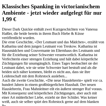
Klassisches Spanking in victorianischem
Ambiente - jetzt wieder aufgelegt für nur
1,99 €
Dieser Dark Quickie enthält zwei Kurzgeschichten von Vanessa
Haßler, die beide bereits in ihrem Buch Hiebe & Küsse
veröffentlicht wurden.
Die erste Geschichte, »Der Leutnant und das Mädchen«, erzählt von
Katharina und dem jungen Leutnant von Treskow. Katharina ist
Hausmädchen und Gouvernante im Elternhaus des Leutnants und
für die Erziehung seiner Schwester verantwortlich. Katharina ist
Verfechterin einer strengen Erziehung und hält dabei körperliche
Züchtigungen für unumgänglich. Eines Tages beobachtet sie der
Leutnant dabei, wie sie seine Schwester hart bestraft und als die
beiden sich näher kommen, bleibt es nicht aus, dass sie ihre
Leidenschaft mit dem Rohrstock ausleben...
Auch die zweite Geschichte, »Die neue Hauslehrerin« spielt vor ca.
hundert Jahren in einem großbürgerlichen Haushalt. Der neuen
Hauslehrerin, Frau Mahnleitner eilt ein äußerst strenger Ruf voraus.
Mit Konsequenz und körperlichen Züchtigungen, aber auch mit
einer Art mütterlicher Liebe, erzieht sie ihre Schüler. Was keiner
weiß, auch sie selber spürt den Rohrstock gerne auf dem blanken
Po...