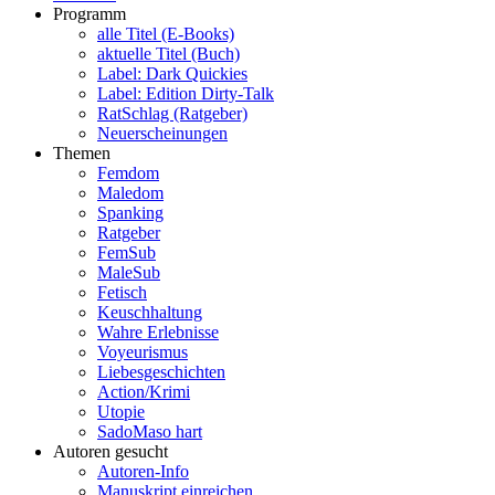
Programm
alle Titel (E-Books)
aktuelle Titel (Buch)
Label: Dark Quickies
Label: Edition Dirty-Talk
RatSchlag (Ratgeber)
Neuerscheinungen
Themen
Femdom
Maledom
Spanking
Ratgeber
FemSub
MaleSub
Fetisch
Keuschhaltung
Wahre Erlebnisse
Voyeurismus
Liebesgeschichten
Action/Krimi
Utopie
SadoMaso hart
Autoren gesucht
Autoren-Info
Manuskript einreichen