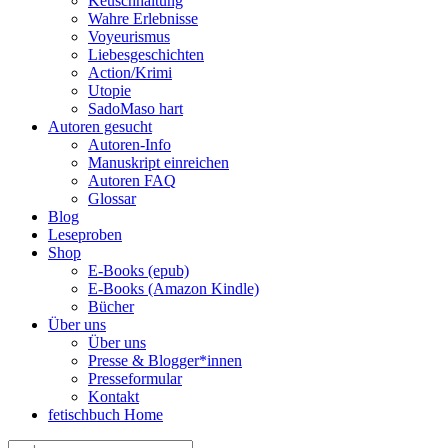
Keuschhaltung
Wahre Erlebnisse
Voyeurismus
Liebesgeschichten
Action/Krimi
Utopie
SadoMaso hart
Autoren gesucht
Autoren-Info
Manuskript einreichen
Autoren FAQ
Glossar
Blog
Leseproben
Shop
E-Books (epub)
E-Books (Amazon Kindle)
Bücher
Über uns
Über uns
Presse & Blogger*innen
Presseformular
Kontakt
fetischbuch Home