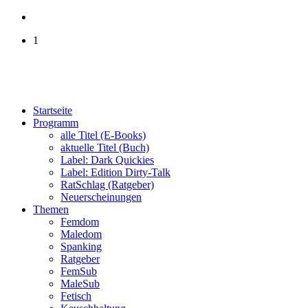
1
Startseite
Programm
alle Titel (E-Books)
aktuelle Titel (Buch)
Label: Dark Quickies
Label: Edition Dirty-Talk
RatSchlag (Ratgeber)
Neuerscheinungen
Themen
Femdom
Maledom
Spanking
Ratgeber
FemSub
MaleSub
Fetisch