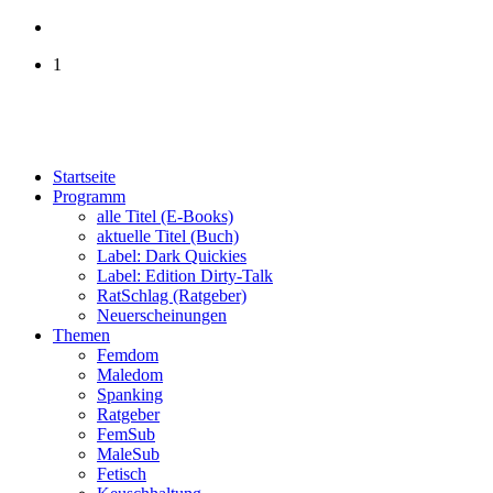
1
Startseite
Programm
alle Titel (E-Books)
aktuelle Titel (Buch)
Label: Dark Quickies
Label: Edition Dirty-Talk
RatSchlag (Ratgeber)
Neuerscheinungen
Themen
Femdom
Maledom
Spanking
Ratgeber
FemSub
MaleSub
Fetisch