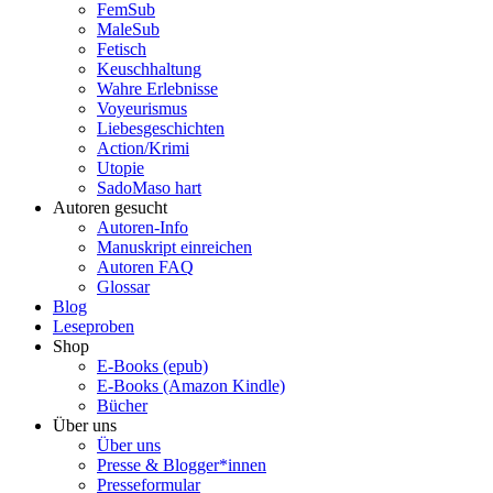
FemSub
MaleSub
Fetisch
Keuschhaltung
Wahre Erlebnisse
Voyeurismus
Liebesgeschichten
Action/Krimi
Utopie
SadoMaso hart
Autoren gesucht
Autoren-Info
Manuskript einreichen
Autoren FAQ
Glossar
Blog
Leseproben
Shop
E-Books (epub)
E-Books (Amazon Kindle)
Bücher
Über uns
Über uns
Presse & Blogger*innen
Presseformular