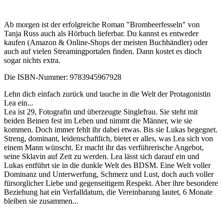
Ab morgen ist der erfolgreiche Roman "Brombeerfesseln" von
Tanja Russ auch als Hörbuch lieferbar. Du kannst es entweder
kaufen (Amazon & Online-Shops der meisten Buchhändler) oder
auch auf vielen Streamingportalen finden. Dann kostet es dioch
sogar nichts extra.
Die ISBN-Nummer:
9783945967928
Lehn dich einfach zurück und tauche in die Welt der Protagonistin
Lea ein...
Lea ist 29, Fotografin und überzeugte Singlefrau. Sie steht mit
beiden Beinen fest im Leben und nimmt die Männer, wie sie
kommen. Doch immer fehlt ihr dabei etwas. Bis sie Lukas begegnet.
Streng, dominant, leidenschaftlich, bietet er alles, was Lea sich von
einem Mann wünscht. Er macht ihr das verführerische Angebot,
seine Sklavin auf Zeit zu werden. Lea lässt sich darauf ein und
Lukas entführt sie in die dunkle Welt des BDSM. Eine Welt voller
Dominanz und Unterwerfung, Schmerz und Lust, doch auch voller
fürsorglicher Liebe und gegenseitigem Respekt. Aber ihre besondere
Beziehung hat ein Verfalldatum, die Vereinbarung lautet, 6 Monate
bleiben sie zusammen...