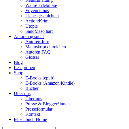
Keuschhaltung
Wahre Erlebnisse
Voyeurismus
Liebesgeschichten
Action/Krimi
Utopie
SadoMaso hart
Autoren gesucht
Autoren-Info
Manuskript einreichen
Autoren FAQ
Glossar
Blog
Leseproben
Shop
E-Books (epub)
E-Books (Amazon Kindle)
Bücher
Über uns
Über uns
Presse & Blogger*innen
Presseformular
Kontakt
fetischbuch Home