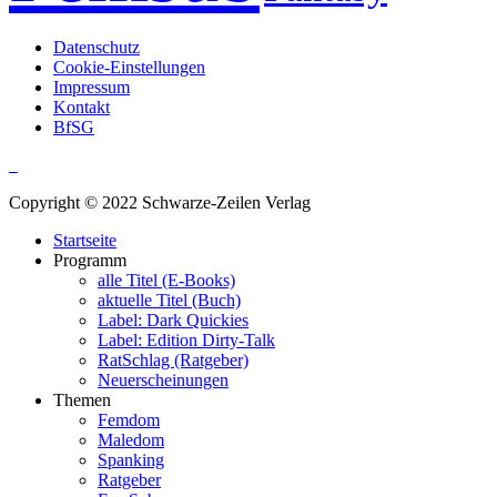
Datenschutz
Cookie-Einstellungen
Impressum
Kontakt
BfSG
Copyright © 2022 Schwarze-Zeilen Verlag
Startseite
Programm
alle Titel (E-Books)
aktuelle Titel (Buch)
Label: Dark Quickies
Label: Edition Dirty-Talk
RatSchlag (Ratgeber)
Neuerscheinungen
Themen
Femdom
Maledom
Spanking
Ratgeber