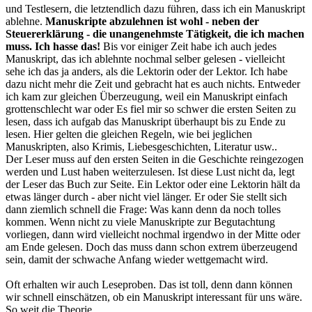
und Testlesern, die letztendlich dazu führen, dass ich ein Manuskript
ablehne.
Manuskripte abzulehnen ist wohl - neben der
Steuererklärung - die unangenehmste Tätigkeit, die ich machen
muss. Ich hasse das!
Bis vor einiger Zeit habe ich auch jedes
Manuskript, das ich ablehnte nochmal selber gelesen - vielleicht
sehe ich das ja anders, als die Lektorin oder der Lektor. Ich habe
dazu nicht mehr die Zeit und gebracht hat es auch nichts. Entweder
ich kam zur gleichen Überzeugung, weil ein Manuskript einfach
grottenschlecht war oder Es fiel mir so schwer die ersten Seiten zu
lesen, dass ich aufgab das Manuskript überhaupt bis zu Ende zu
lesen. Hier gelten die gleichen Regeln, wie bei jeglichen
Manuskripten, also Krimis, Liebesgeschichten, Literatur usw..
Der Leser muss auf den ersten Seiten in die Geschichte reingezogen
werden und Lust haben weiterzulesen. Ist diese Lust nicht da, legt
der Leser das Buch zur Seite. Ein Lektor oder eine Lektorin hält da
etwas länger durch - aber nicht viel länger. Er oder Sie stellt sich
dann ziemlich schnell die Frage: Was kann denn da noch tolles
kommen. Wenn nicht zu viele Manuskripte zur Begutachtung
vorliegen, dann wird vielleicht nochmal irgendwo in der Mitte oder
am Ende gelesen. Doch das muss dann schon extrem überzeugend
sein, damit der schwache Anfang wieder wettgemacht wird.
Oft erhalten wir auch Leseproben. Das ist toll, denn dann können
wir schnell einschätzen, ob ein Manuskript interessant für uns wäre.
So weit die Theorie...