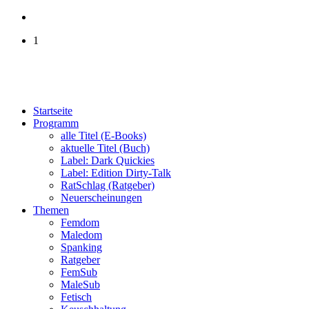
1
Startseite
Programm
alle Titel (E-Books)
aktuelle Titel (Buch)
Label: Dark Quickies
Label: Edition Dirty-Talk
RatSchlag (Ratgeber)
Neuerscheinungen
Themen
Femdom
Maledom
Spanking
Ratgeber
FemSub
MaleSub
Fetisch