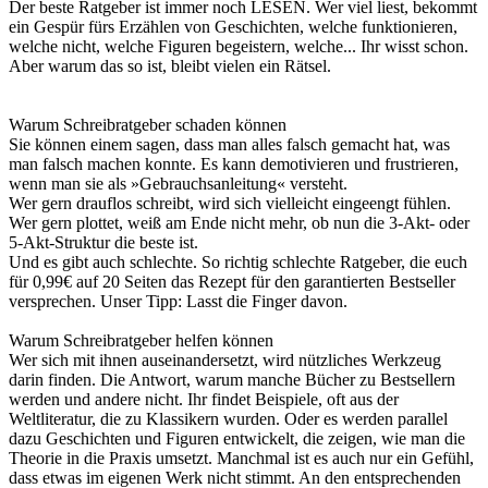
Der beste Ratgeber ist immer noch LESEN. Wer viel liest, bekommt
ein Gespür fürs Erzählen von Geschichten, welche funktionieren,
welche nicht, welche Figuren begeistern, welche... Ihr wisst schon.
Aber warum das so ist, bleibt vielen ein Rätsel.
Warum Schreibratgeber schaden können
Sie können einem sagen, dass man alles falsch gemacht hat, was
man falsch machen konnte. Es kann demotivieren und frustrieren,
wenn man sie als »Gebrauchsanleitung« versteht.
Wer gern drauflos schreibt, wird sich vielleicht eingeengt fühlen.
Wer gern plottet, weiß am Ende nicht mehr, ob nun die 3-Akt- oder
5-Akt-Struktur die beste ist.
Und es gibt auch schlechte. So richtig schlechte Ratgeber, die euch
für 0,99€ auf 20 Seiten das Rezept für den garantierten Bestseller
versprechen. Unser Tipp: Lasst die Finger davon.
Warum Schreibratgeber helfen können
Wer sich mit ihnen auseinandersetzt, wird nützliches Werkzeug
darin finden. Die Antwort, warum manche Bücher zu Bestsellern
werden und andere nicht. Ihr findet Beispiele, oft aus der
Weltliteratur, die zu Klassikern wurden. Oder es werden parallel
dazu Geschichten und Figuren entwickelt, die zeigen, wie man die
Theorie in die Praxis umsetzt. Manchmal ist es auch nur ein Gefühl,
dass etwas im eigenen Werk nicht stimmt. An den entsprechenden