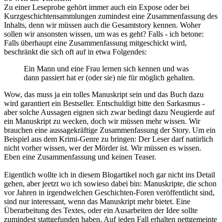
Zu einer Leseprobe gehört immer auch ein Expose oder bei
Kurzgeschichtensammlungen zumindest eine Zusammenfassung des
Inhalts, denn wir müssen auch die Gesamtstory kennen. Woher
sollen wir ansonsten wissen, um was es geht? Falls - ich betone:
Falls überhaupt eine Zusammenfassung mitgeschickt wird,
beschränkt die sich oft auf in etwa Folgendes:
Ein Mann und eine Frau lernen sich kennen und was
dann passiert hat er (oder sie) nie für möglich gehalten.
Wow, das muss ja ein tolles Manuskript sein und das Buch dazu
wird garantiert ein Bestseller. Entschuldigt bitte den Sarkasmus -
aber solche Aussagen eignen sich zwar bedingt dazu Neugierde auf
ein Manuskript zu wecken, doch wir müssen mehr wissen. Wir
brauchen eine aussagekräftige Zusammenfassung der Story. Um ein
Beispiel aus dem Krimi-Genre zu bringen: Der Leser darf natürlich
nicht vorher wissen, wer der Mörder ist. Wir müssen es wissen.
Eben eine Zusammenfassung und keinen Teaser.
Eigentlich wollte ich in diesem Blogartikel noch gar nicht ins Detail
gehen, aber jeetzt wo ich sowieso dabei bin: Manuskripte, die schon
vor Jahren in irgendwelchen Geschichten-Foren veröffentlicht sind,
sind nur interessant, wenn das Manuskript mehr bietet. Eine
Überarbeitung des Textes, oder ein Ausarbeiten der Idee sollte
zumindest stattgefunden haben. Auf jeden Fall erhalten nettgemeinte