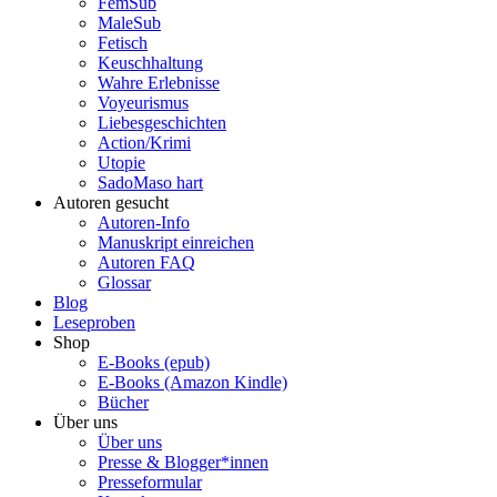
FemSub
MaleSub
Fetisch
Keuschhaltung
Wahre Erlebnisse
Voyeurismus
Liebesgeschichten
Action/Krimi
Utopie
SadoMaso hart
Autoren gesucht
Autoren-Info
Manuskript einreichen
Autoren FAQ
Glossar
Blog
Leseproben
Shop
E-Books (epub)
E-Books (Amazon Kindle)
Bücher
Über uns
Über uns
Presse & Blogger*innen
Presseformular