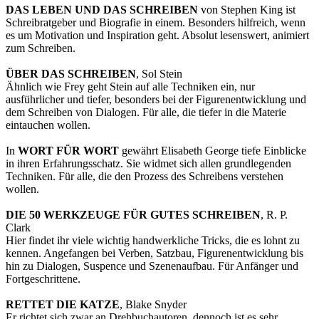
DAS LEBEN UND DAS SCHREIBEN
von Stephen King ist
Schreibratgeber und Biografie in einem. Besonders hilfreich, wenn
es um Motivation und Inspiration geht. Absolut lesenswert, animiert
zum Schreiben.
ÜBER DAS SCHREIBEN
, Sol Stein
Ähnlich wie Frey geht Stein auf alle Techniken ein, nur
ausführlicher und tiefer, besonders bei der Figurenentwicklung und
dem Schreiben von Dialogen. Für alle, die tiefer in die Materie
eintauchen wollen.
In
WORT FÜR WORT
gewährt Elisabeth George tiefe Einblicke
in ihren Erfahrungsschatz. Sie widmet sich allen grundlegenden
Techniken. Für alle, die den Prozess des Schreibens verstehen
wollen.
DIE 50 WERKZEUGE FÜR GUTES SCHREIBEN
, R. P.
Clark
Hier findet ihr viele wichtig handwerkliche Tricks, die es lohnt zu
kennen. Angefangen bei Verben, Satzbau, Figurenentwicklung bis
hin zu Dialogen, Suspence und Szenenaufbau. Für Anfänger und
Fortgeschrittene.
RETTET DIE KATZE
, Blake Snyder
Er richtet sich zwar an Drehbuchautoren, dennoch ist es sehr