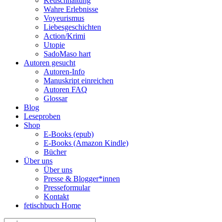
Keuschhaltung
Wahre Erlebnisse
Voyeurismus
Liebesgeschichten
Action/Krimi
Utopie
SadoMaso hart
Autoren gesucht
Autoren-Info
Manuskript einreichen
Autoren FAQ
Glossar
Blog
Leseproben
Shop
E-Books (epub)
E-Books (Amazon Kindle)
Bücher
Über uns
Über uns
Presse & Blogger*innen
Presseformular
Kontakt
fetischbuch Home