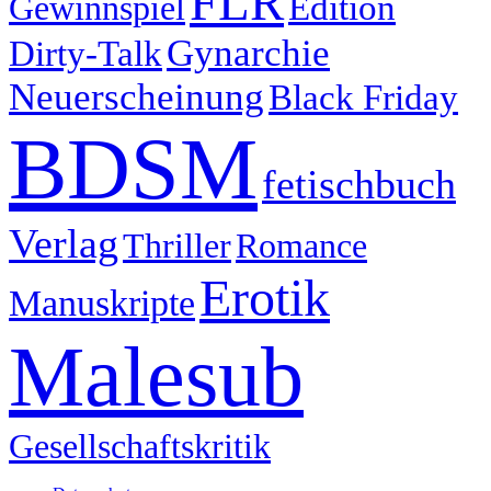
FLR
Edition
Gewinnspiel
Gynarchie
Dirty-Talk
Neuerscheinung
Black Friday
BDSM
fetischbuch
Verlag
Thriller
Romance
Erotik
Manuskripte
Malesub
Gesellschaftskritik