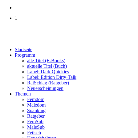
1
Startseite
Programm
alle Titel (E-Books)
aktuelle Titel (Buch)
Label: Dark Quickies
Label: Edition Dirty-Talk
RatSchlag (Ratgeber)
Neuerscheinungen
Themen
Femdom
Maledom
Spanking
Ratgeber
FemSub
MaleSub
Fetisch