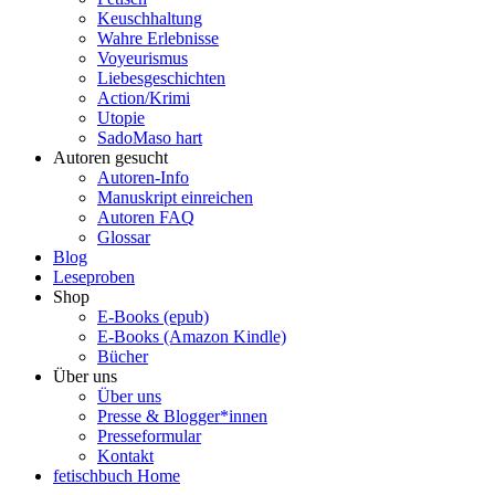
Keuschhaltung
Wahre Erlebnisse
Voyeurismus
Liebesgeschichten
Action/Krimi
Utopie
SadoMaso hart
Autoren gesucht
Autoren-Info
Manuskript einreichen
Autoren FAQ
Glossar
Blog
Leseproben
Shop
E-Books (epub)
E-Books (Amazon Kindle)
Bücher
Über uns
Über uns
Presse & Blogger*innen
Presseformular
Kontakt
fetischbuch Home