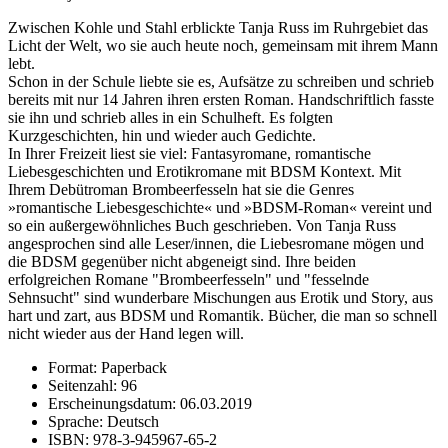
Zwischen Kohle und Stahl erblickte Tanja Russ im Ruhrgebiet das
Licht der Welt, wo sie auch heute noch, gemeinsam mit ihrem Mann
lebt.
Schon in der Schule liebte sie es, Aufsätze zu schreiben und schrieb
bereits mit nur 14 Jahren ihren ersten Roman. Handschriftlich fasste
sie ihn und schrieb alles in ein Schulheft. Es folgten
Kurzgeschichten, hin und wieder auch Gedichte.
In Ihrer Freizeit liest sie viel: Fantasyromane, romantische
Liebesgeschichten und Erotikromane mit BDSM Kontext. Mit
Ihrem Debütroman Brombeerfesseln hat sie die Genres
»romantische Liebesgeschichte« und »BDSM-Roman« vereint und
so ein außergewöhnliches Buch geschrieben. Von Tanja Russ
angesprochen sind alle Leser/innen, die Liebesromane mögen und
die BDSM gegenüber nicht abgeneigt sind. Ihre beiden
erfolgreichen Romane "Brombeerfesseln" und "fesselnde
Sehnsucht" sind wunderbare Mischungen aus Erotik und Story, aus
hart und zart, aus BDSM und Romantik. Bücher, die man so schnell
nicht wieder aus der Hand legen will.
Format: Paperback
Seitenzahl: 96
Erscheinungsdatum: 06.03.2019
Sprache: Deutsch
ISBN: 978-3-945967-65-2