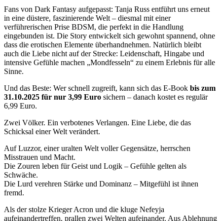
Fans von Dark Fantasy aufgepasst: Tanja Russ entführt uns erneut
in eine düstere, faszinierende Welt – diesmal mit einer
verführerischen Prise BDSM, die perfekt in die Handlung
eingebunden ist. Die Story entwickelt sich gewohnt spannend, ohne
dass die erotischen Elemente überhandnehmen. Natürlich bleibt
auch die Liebe nicht auf der Strecke: Leidenschaft, Hingabe und
intensive Gefühle machen „Mondfesseln“ zu einem Erlebnis für alle
Sinne.
Und das Beste: Wer schnell zugreift, kann sich das E-Book
bis zum
31.10.2025 für nur 3,99 Euro
sichern – danach kostet es regulär
6,99 Euro.
Zwei Völker. Ein verbotenes Verlangen. Eine Liebe, die das
Schicksal einer Welt verändert.
Auf Luzzor, einer uralten Welt voller Gegensätze, herrschen
Misstrauen und Macht.
Die Zouren leben für Geist und Logik – Gefühle gelten als
Schwäche.
Die Lurd verehren Stärke und Dominanz – Mitgefühl ist ihnen
fremd.
Als der stolze Krieger Acron und die kluge Nefeyja
aufeinandertreffen, prallen zwei Welten aufeinander. Aus Ablehnung