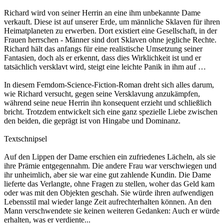
Richard wird von seiner Herrin an eine ihm unbekannte Dame
verkauft. Diese ist auf unserer Erde, um männliche Sklaven für ihren
Heimatplaneten zu erwerben. Dort existiert eine Gesellschaft, in der
Frauen herrschen - Männer sind dort Sklaven ohne jegliche Rechte.
Richard hält das anfangs für eine realistische Umsetzung seiner
Fantasien, doch als er erkennt, dass dies Wirklichkeit ist und er
tatsächlich versklavt wird, steigt eine leichte Panik in ihm auf …
In diesem Femdom-Science-Fiction-Roman dreht sich alles darum,
wie Richard versucht, gegen seine Versklavung anzukämpfen,
während seine neue Herrin ihn konsequent erzieht und schließlich
bricht. Trotzdem entwickelt sich eine ganz spezielle Liebe zwischen
den beiden, die geprägt ist von Hingabe und Dominanz.
Textschnipsel
Auf den Lippen der Dame erschien ein zufriedenes Lächeln, als sie
ihre Prämie entgegennahm. Die andere Frau war verschwiegen und
ihr unheimlich, aber sie war eine gut zahlende Kundin. Die Dame
lieferte das Verlangte, ohne Fragen zu stellen, woher das Geld kam
oder was mit den Objekten geschah. Sie würde ihren aufwendigen
Lebensstil mal wieder lange Zeit aufrechterhalten können. An den
Mann verschwendete sie keinen weiteren Gedanken: Auch er würde
erhalten, was er verdiente...