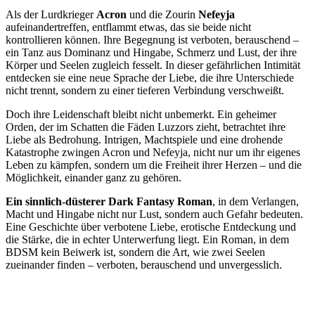
Als der Lurdkrieger
Acron
und die Zourin
Nefeyja
aufeinandertreffen, entflammt etwas, das sie beide nicht
kontrollieren können. Ihre Begegnung ist verboten, berauschend –
ein Tanz aus Dominanz und Hingabe, Schmerz und Lust, der ihre
Körper und Seelen zugleich fesselt. In dieser gefährlichen Intimität
entdecken sie eine neue Sprache der Liebe, die ihre Unterschiede
nicht trennt, sondern zu einer tieferen Verbindung verschweißt.
Doch ihre Leidenschaft bleibt nicht unbemerkt. Ein geheimer
Orden, der im Schatten die Fäden Luzzors zieht, betrachtet ihre
Liebe als Bedrohung. Intrigen, Machtspiele und eine drohende
Katastrophe zwingen Acron und Nefeyja, nicht nur um ihr eigenes
Leben zu kämpfen, sondern um die Freiheit ihrer Herzen – und die
Möglichkeit, einander ganz zu gehören.
Ein sinnlich-düsterer Dark Fantasy Roman
, in dem Verlangen,
Macht und Hingabe nicht nur Lust, sondern auch Gefahr bedeuten.
Eine Geschichte über verbotene Liebe, erotische Entdeckung und
die Stärke, die in echter Unterwerfung liegt. Ein Roman, in dem
BDSM kein Beiwerk ist, sondern die Art, wie zwei Seelen
zueinander finden – verboten, berauschend und unvergesslich.