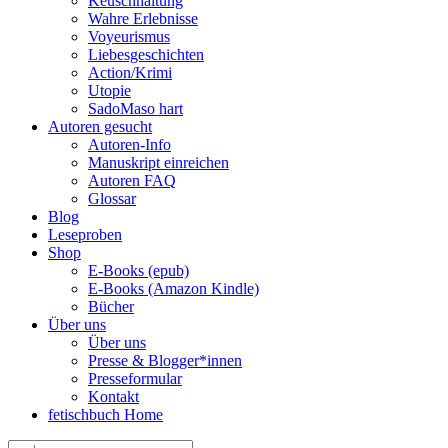
Keuschhaltung
Wahre Erlebnisse
Voyeurismus
Liebesgeschichten
Action/Krimi
Utopie
SadoMaso hart
Autoren gesucht
Autoren-Info
Manuskript einreichen
Autoren FAQ
Glossar
Blog
Leseproben
Shop
E-Books (epub)
E-Books (Amazon Kindle)
Bücher
Über uns
Über uns
Presse & Blogger*innen
Presseformular
Kontakt
fetischbuch Home