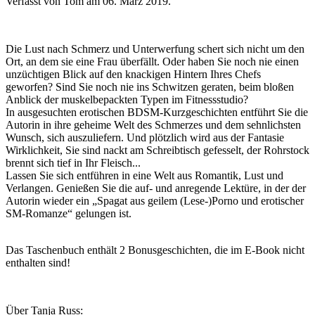
Verfasst von Tom am
06. März 2019
.
Die Lust nach Schmerz und Unterwerfung schert sich nicht um den
Ort, an dem sie eine Frau überfällt. Oder haben Sie noch nie einen
unzüchtigen Blick auf den knackigen Hintern Ihres Chefs
geworfen? Sind Sie noch nie ins Schwitzen geraten, beim bloßen
Anblick der muskelbepackten Typen im Fitnessstudio?
In ausgesuchten erotischen BDSM-Kurzgeschichten entführt Sie die
Autorin in ihre geheime Welt des Schmerzes und dem sehnlichsten
Wunsch, sich auszuliefern. Und plötzlich wird aus der Fantasie
Wirklichkeit, Sie sind nackt am Schreibtisch gefesselt, der Rohrstock
brennt sich tief in Ihr Fleisch...
Lassen Sie sich entführen in eine Welt aus Romantik, Lust und
Verlangen. Genießen Sie die auf- und anregende Lektüre, in der der
Autorin wieder ein „Spagat aus geilem (Lese-)Porno und erotischer
SM-Romanze“ gelungen ist.
Das Taschenbuch enthält 2 Bonusgeschichten, die im E-Book nicht
enthalten sind!
Über Tanja Russ: