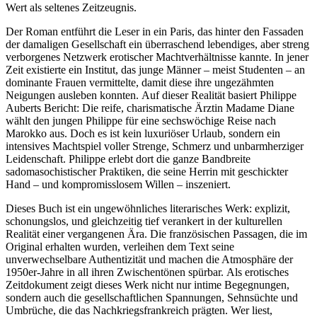
Wert als seltenes Zeitzeugnis.
Der Roman entführt die Leser in ein Paris, das hinter den Fassaden
der damaligen Gesellschaft ein überraschend lebendiges, aber streng
verborgenes Netzwerk erotischer Machtverhältnisse kannte. In jener
Zeit existierte ein Institut, das junge Männer – meist Studenten – an
dominante Frauen vermittelte, damit diese ihre ungezähmten
Neigungen ausleben konnten. Auf dieser Realität basiert Philippe
Auberts Bericht: Die reife, charismatische Ärztin Madame Diane
wählt den jungen Philippe für eine sechswöchige Reise nach
Marokko aus. Doch es ist kein luxuriöser Urlaub, sondern ein
intensives Machtspiel voller Strenge, Schmerz und unbarmherziger
Leidenschaft. Philippe erlebt dort die ganze Bandbreite
sadomasochistischer Praktiken, die seine Herrin mit geschickter
Hand – und kompromisslosem Willen – inszeniert.
Dieses Buch ist ein ungewöhnliches literarisches Werk: explizit,
schonungslos, und gleichzeitig tief verankert in der kulturellen
Realität einer vergangenen Ära. Die französischen Passagen, die im
Original erhalten wurden, verleihen dem Text seine
unverwechselbare Authentizität und machen die Atmosphäre der
1950er-Jahre in all ihren Zwischentönen spürbar. Als erotisches
Zeitdokument zeigt dieses Werk nicht nur intime Begegnungen,
sondern auch die gesellschaftlichen Spannungen, Sehnsüchte und
Umbrüche, die das Nachkriegsfrankreich prägten. Wer liest,