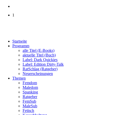
1
Startseite
Programm
alle Titel (E-Books)
aktuelle Titel (Buch)
Label: Dark Quickies
Label: Edition Dirty-Talk
RatSchlag (Ratgeber)
Neuerscheinungen
Themen
Femdom
Maledom
Spanking
Ratgeber
FemSub
MaleSub
Fetisch