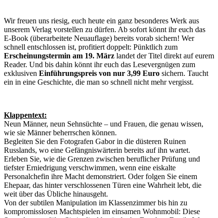
Wir freuen uns riesig, euch heute ein ganz besonderes Werk aus
unserem Verlag vorstellen zu dürfen. Ab sofort könnt ihr euch das
E-Book (überarbeitete Neuauflage) bereits vorab sichern! Wer
schnell entschlossen ist, profitiert doppelt: Pünktlich zum
Erscheinungstermin am 19. März
landet der Titel direkt auf eurem
Reader. Und bis dahin könnt ihr euch das Lesevergnügen zum
exklusiven
Einführungspreis von nur 3,99 Euro
sichern. Taucht
ein in eine Geschichte, die man so schnell nicht mehr vergisst.
Klappentext:
Neun Männer, neun Sehnsüchte – und Frauen, die genau wissen,
wie sie Männer beherrschen können.
Begleiten Sie den Fotografen Gabor in die düsteren Ruinen
Russlands, wo eine Gefängniswärterin bereits auf ihn wartet.
Erleben Sie, wie die Grenzen zwischen beruflicher Prüfung und
tiefster Erniedrigung verschwimmen, wenn eine eiskalte
Personalchefin ihre Macht demonstriert. Oder folgen Sie einem
Ehepaar, das hinter verschlossenen Türen eine Wahrheit lebt, die
weit über das Übliche hinausgeht.
Von der subtilen Manipulation im Klassenzimmer bis hin zu
kompromisslosen Machtspielen im einsamen Wohnmobil: Diese