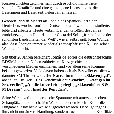
Kurzgeschichten zeichnen sich durch psychologische Tiefe,
sinnliche Detailfülle und eine ganz eigene Intensität aus, die
Leserinnen und Leser seit vielen Jahren fesseln.
Geboren 1959 in Madrid als Sohn eines Spaniers und einer
Deutschen, wuchs Tomás in Deutschland auf, wo er auch studierte,
lebte und arbeitete. Heute verbringt er den Großteil des Jahres
zurückgezogen im Hinterland der Costa del Sol – „für mich eine der
schönsten Landschaften der Welt“, wie er selbst sagt. Kein Wunder
also, dass Spanien immer wieder als atmosphärische Kulisse seiner
Werke auftaucht.
Seit über 20 Jahren bereichert Tomás de Torres die deutschsprachige
BDSM-Literatur. Neben zahlreichen Kurzgeschichten, die in
verschiedenen Medien erschienen, sind vor allem seine Romane
bekannt geworden. Viele davon haben sich als Bestseller etabliert –
darunter SM-Thriller wie
„Der Narrenturm“
und
„Sklavenjagd“
,
aber auch Titel wie
„Das Geheimnis der Sklavin“
,
„Gefangen im
Sex-Verlies“
,
„An die kurze Leine gelegt“
,
„Sklavenhölle: S &
M Dreams“
und
„Insel der Ponygirls“
.
Seine Werke verbinden erotische Spannung mit atmosphärischen
Schauplätzen und erschaffen Welten, in denen Macht, Kontrolle und
Hingabe auf intensive Weise ausgelotet werden. Dabei gelingt es
ihm, nicht nur äußere Handlung, sondern auch die inneren Konflikte