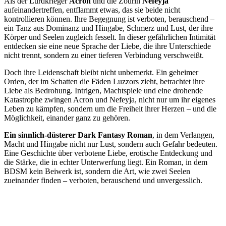
Als der Lurdkrieger
Acron
und die Zourin
Nefeyja
aufeinandertreffen, entflammt etwas, das sie beide nicht
kontrollieren können. Ihre Begegnung ist verboten, berauschend –
ein Tanz aus Dominanz und Hingabe, Schmerz und Lust, der ihre
Körper und Seelen zugleich fesselt. In dieser gefährlichen Intimität
entdecken sie eine neue Sprache der Liebe, die ihre Unterschiede
nicht trennt, sondern zu einer tieferen Verbindung verschweißt.
Doch ihre Leidenschaft bleibt nicht unbemerkt. Ein geheimer
Orden, der im Schatten die Fäden Luzzors zieht, betrachtet ihre
Liebe als Bedrohung. Intrigen, Machtspiele und eine drohende
Katastrophe zwingen Acron und Nefeyja, nicht nur um ihr eigenes
Leben zu kämpfen, sondern um die Freiheit ihrer Herzen – und die
Möglichkeit, einander ganz zu gehören.
Ein sinnlich-düsterer Dark Fantasy Roman
, in dem Verlangen,
Macht und Hingabe nicht nur Lust, sondern auch Gefahr bedeuten.
Eine Geschichte über verbotene Liebe, erotische Entdeckung und
die Stärke, die in echter Unterwerfung liegt. Ein Roman, in dem
BDSM kein Beiwerk ist, sondern die Art, wie zwei Seelen
zueinander finden – verboten, berauschend und unvergesslich.