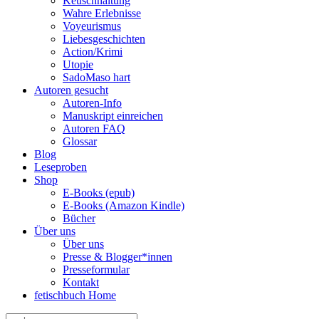
Keuschhaltung
Wahre Erlebnisse
Voyeurismus
Liebesgeschichten
Action/Krimi
Utopie
SadoMaso hart
Autoren gesucht
Autoren-Info
Manuskript einreichen
Autoren FAQ
Glossar
Blog
Leseproben
Shop
E-Books (epub)
E-Books (Amazon Kindle)
Bücher
Über uns
Über uns
Presse & Blogger*innen
Presseformular
Kontakt
fetischbuch Home