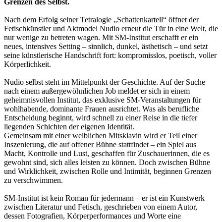
Grenzen des Selbst.
Nach dem Erfolg seiner Tetralogie „Schattenkartell“ öffnet der
Fetischkünstler und Aktmodel Nudio erneut die Tür in eine Welt, die
nur wenige zu betreten wagen. Mit SM-Institut erschafft er ein
neues, intensives Setting – sinnlich, dunkel, ästhetisch – und setzt
seine künstlerische Handschrift fort: kompromisslos, poetisch, voller
Körperlichkeit.
Nudio selbst steht im Mittelpunkt der Geschichte. Auf der Suche
nach einem außergewöhnlichen Job meldet er sich in einem
geheimnisvollen Institut, das exklusive SM-Veranstaltungen für
wohlhabende, dominante Frauen ausrichtet. Was als berufliche
Entscheidung beginnt, wird schnell zu einer Reise in die tiefer
liegenden Schichten der eigenen Identität.
Gemeinsam mit einer weiblichen Mitsklavin wird er Teil einer
Inszenierung, die auf offener Bühne stattfindet – ein Spiel aus
Macht, Kontrolle und Lust, geschaffen für Zuschauerinnen, die es
gewohnt sind, sich alles leisten zu können. Doch zwischen Bühne
und Wirklichkeit, zwischen Rolle und Intimität, beginnen Grenzen
zu verschwimmen.
SM-Institut ist kein Roman für jedermann – er ist ein Kunstwerk
zwischen Literatur und Fetisch, geschrieben von einem Autor,
dessen Fotografien, Körperperformances und Worte eine