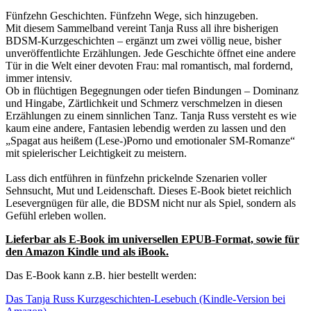
Fünfzehn Geschichten. Fünfzehn Wege, sich hinzugeben.
Mit diesem Sammelband vereint Tanja Russ all ihre bisherigen
BDSM-Kurzgeschichten – ergänzt um zwei völlig neue, bisher
unveröffentlichte Erzählungen. Jede Geschichte öffnet eine andere
Tür in die Welt einer devoten Frau: mal romantisch, mal fordernd,
immer intensiv.
Ob in flüchtigen Begegnungen oder tiefen Bindungen – Dominanz
und Hingabe, Zärtlichkeit und Schmerz verschmelzen in diesen
Erzählungen zu einem sinnlichen Tanz. Tanja Russ versteht es wie
kaum eine andere, Fantasien lebendig werden zu lassen und den
„Spagat aus heißem (Lese-)Porno und emotionaler SM-Romanze“
mit spielerischer Leichtigkeit zu meistern.
Lass dich entführen in fünfzehn prickelnde Szenarien voller
Sehnsucht, Mut und Leidenschaft. Dieses E-Book bietet reichlich
Lesevergnügen für alle, die BDSM nicht nur als Spiel, sondern als
Gefühl erleben wollen.
Lieferbar als E-Book im universellen EPUB-Format, sowie für
den Amazon Kindle und als iBook.
Das E-Book kann z.B. hier bestellt werden:
Das Tanja Russ Kurzgeschichten-Lesebuch (Kindle-Version bei