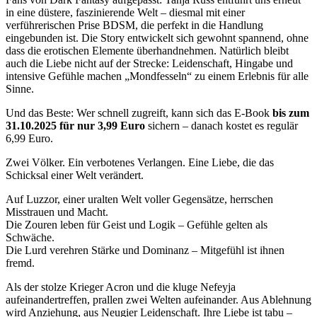
in eine düstere, faszinierende Welt – diesmal mit einer
verführerischen Prise BDSM, die perfekt in die Handlung
eingebunden ist. Die Story entwickelt sich gewohnt spannend, ohne
dass die erotischen Elemente überhandnehmen. Natürlich bleibt
auch die Liebe nicht auf der Strecke: Leidenschaft, Hingabe und
intensive Gefühle machen „Mondfesseln“ zu einem Erlebnis für alle
Sinne.
Und das Beste: Wer schnell zugreift, kann sich das E-Book
bis zum
31.10.2025 für nur 3,99 Euro
sichern – danach kostet es regulär
6,99 Euro.
Zwei Völker. Ein verbotenes Verlangen. Eine Liebe, die das
Schicksal einer Welt verändert.
Auf Luzzor, einer uralten Welt voller Gegensätze, herrschen
Misstrauen und Macht.
Die Zouren leben für Geist und Logik – Gefühle gelten als
Schwäche.
Die Lurd verehren Stärke und Dominanz – Mitgefühl ist ihnen
fremd.
Als der stolze Krieger Acron und die kluge Nefeyja
aufeinandertreffen, prallen zwei Welten aufeinander. Aus Ablehnung
wird Anziehung, aus Neugier Leidenschaft. Ihre Liebe ist tabu –