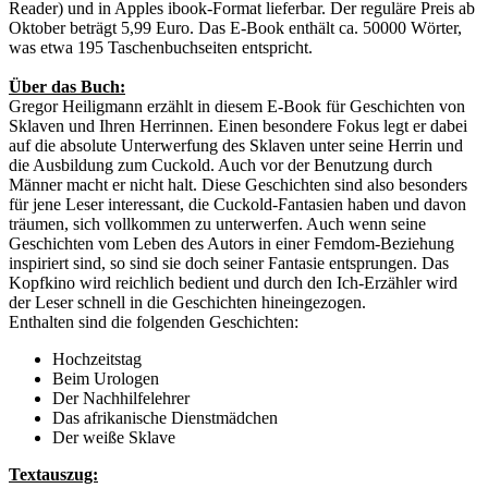
Reader) und in Apples ibook-Format lieferbar. Der reguläre Preis ab
Oktober beträgt 5,99 Euro. Das E-Book enthält ca. 50000 Wörter,
was etwa 195 Taschenbuchseiten entspricht.
Über das Buch:
Gregor Heiligmann erzählt in diesem E-Book für Geschichten von
Sklaven und Ihren Herrinnen. Einen besondere Fokus legt er dabei
auf die absolute Unterwerfung des Sklaven unter seine Herrin und
die Ausbildung zum Cuckold. Auch vor der Benutzung durch
Männer macht er nicht halt. Diese Geschichten sind also besonders
für jene Leser interessant, die Cuckold-Fantasien haben und davon
träumen, sich vollkommen zu unterwerfen. Auch wenn seine
Geschichten vom Leben des Autors in einer Femdom-Beziehung
inspiriert sind, so sind sie doch seiner Fantasie entsprungen. Das
Kopfkino wird reichlich bedient und durch den Ich-Erzähler wird
der Leser schnell in die Geschichten hineingezogen.
Enthalten sind die folgenden Geschichten:
Hochzeitstag
Beim Urologen
Der Nachhilfelehrer
Das afrikanische Dienstmädchen
Der weiße Sklave
Textauszug: