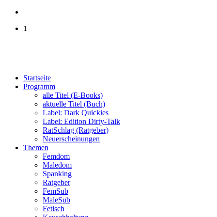
1
Startseite
Programm
alle Titel (E-Books)
aktuelle Titel (Buch)
Label: Dark Quickies
Label: Edition Dirty-Talk
RatSchlag (Ratgeber)
Neuerscheinungen
Themen
Femdom
Maledom
Spanking
Ratgeber
FemSub
MaleSub
Fetisch