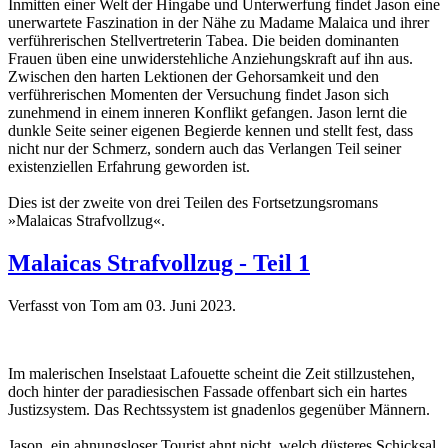
Inmitten einer Welt der Hingabe und Unterwerfung findet Jason eine
unerwartete Faszination in der Nähe zu Madame Malaica und ihrer
verführerischen Stellvertreterin Tabea. Die beiden dominanten
Frauen üben eine unwiderstehliche Anziehungskraft auf ihn aus.
Zwischen den harten Lektionen der Gehorsamkeit und den
verführerischen Momenten der Versuchung findet Jason sich
zunehmend in einem inneren Konflikt gefangen. Jason lernt die
dunkle Seite seiner eigenen Begierde kennen und stellt fest, dass
nicht nur der Schmerz, sondern auch das Verlangen Teil seiner
existenziellen Erfahrung geworden ist.
Dies ist der zweite von drei Teilen des Fortsetzungsromans
»Malaicas Strafvollzug«.
Malaicas Strafvollzug - Teil 1
Verfasst von Tom am
03. Juni 2023
.
Im malerischen Inselstaat Lafouette scheint die Zeit stillzustehen,
doch hinter der paradiesischen Fassade offenbart sich ein hartes
Justizsystem. Das Rechtssystem ist gnadenlos gegenüber Männern.
Jason, ein ahnungsloser Tourist ahnt nicht, welch düsteres Schicksal