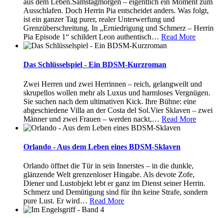
aus dem Leben.Samstagmorgen – eigentlich ein Moment zum
Ausschlafen. Doch Herrin Pia entscheidet anders. Was folgt,
ist ein ganzer Tag purer, realer Unterwerfung und
Grenzüberschreitung. In „Erniedrigung und Schmerz – Herrin
Pia Episode 1“ schildert Leon authentisch
…
Read More
Das Schlüsselspiel - Ein BDSM-Kurzroman
Zwei Herren und zwei Herrinnen – reich, gelangweilt und
skrupellos wollen mehr als Luxus und harmloses Vergnügen.
Sie suchen nach dem ultimativen Kick. Ihre Bühne: eine
abgeschiedene Villa an der Costa del Sol.Vier Sklaven – zwei
Männer und zwei Frauen – werden nackt,
…
Read More
Orlando - Aus dem Leben eines BDSM-Sklaven
Orlando öffnet die Tür in sein Innerstes – in die dunkle,
glänzende Welt grenzenloser Hingabe. Als devote Zofe,
Diener und Lustobjekt lebt er ganz im Dienst seiner Herrin.
Schmerz und Demütigung sind für ihn keine Strafe, sondern
pure Lust. Er wird
…
Read More