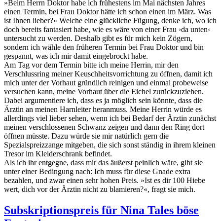
»Beim Herrn Doktor habe ich frühestens im Mai nächsten Jahres
einen Termin, bei Frau Doktor hätte ich schon einen im März. Was
ist Ihnen lieber?« Welche eine glückliche Fügung, denke ich, wo ich
doch bereits fantasiert habe, wie es wäre von einer Frau ›da unten‹
untersucht zu werden. Deshalb gibt es für mich kein Zögern,
sondern ich wähle den früheren Termin bei Frau Doktor und bin
gespannt, was ich mir damit eingebrockt habe.
Am Tag vor dem Termin bitte ich meine Herrin, mir den
Verschlussring meiner Keuschheitsvorrichtung zu öffnen, damit ich
mich unter der Vorhaut gründlich reinigen und einmal probeweise
versuchen kann, meine Vorhaut über die Eichel zurückzuziehen.
Dabei argumentiere ich, dass es ja möglich sein könnte, dass die
Ärztin an meinen Harnleiter heranmuss. Meine Herrin würde es
allerdings viel lieber sehen, wenn ich bei Bedarf der Ärztin zunächst
meinen verschlossenen Schwanz zeigen und dann den Ring dort
öffnen müsste. Dazu würde sie mir natürlich gern die
Spezialspreizzange mitgeben, die sich sonst ständig in ihrem kleinen
Tresor im Kleiderschrank befindet.
Als ich ihr entgegne, dass mir das äußerst peinlich wäre, gibt sie
unter einer Bedingung nach: Ich muss für diese Gnade extra
bezahlen, und zwar einen sehr hohen Preis. »Ist es dir 100 Hiebe
wert, dich vor der Ärztin nicht zu blamieren?«, fragt sie mich.
Subskriptionspreis für Nina Tales böse