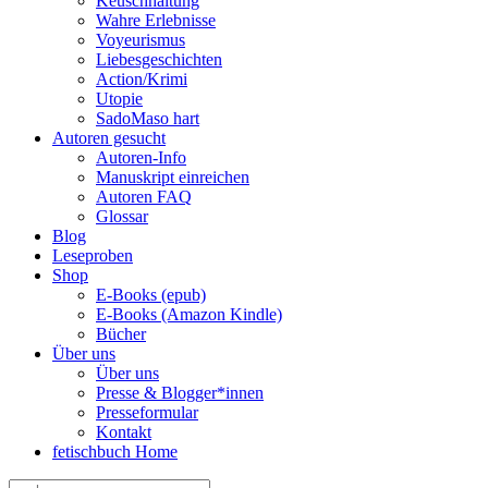
Keuschhaltung
Wahre Erlebnisse
Voyeurismus
Liebesgeschichten
Action/Krimi
Utopie
SadoMaso hart
Autoren gesucht
Autoren-Info
Manuskript einreichen
Autoren FAQ
Glossar
Blog
Leseproben
Shop
E-Books (epub)
E-Books (Amazon Kindle)
Bücher
Über uns
Über uns
Presse & Blogger*innen
Presseformular
Kontakt
fetischbuch Home