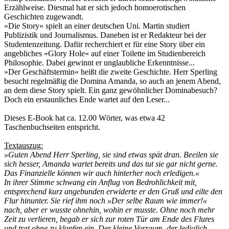
Erzählweise. Diesmal hat er sich jedoch homoerotischen
Geschichten zugewandt.
»Die Story« spielt an einer deutschen Uni. Martin studiert
Publizistik und Journalismus. Daneben ist er Redakteur bei der
Studentenzeitung. Dafür recherchiert er für eine Story über ein
angebliches »Glory Hole« auf einer Toilette im Studienbereich
Philosophie. Dabei gewinnt er unglaubliche Erkenntnisse...
»Der Geschäftstermin« heißt die zweite Geschichte. Herr Sperling
besucht regelmäßig die Domina Amanda, so auch an jenem Abend,
an dem diese Story spielt. Ein ganz gewöhnlicher Dominabesuch?
Doch ein erstaunliches Ende wartet auf den Leser...
Dieses E-Book hat ca. 12.00 Wörter, was etwa 42
Taschenbuchseiten entspricht.
Textauszug:
»Guten Abend Herr Sperling, sie sind etwas spät dran. Beeilen sie
sich besser, Amanda wartet bereits und das tut sie gar nicht gerne.
Das Finanzielle können wir auch hinterher noch erledigen.«
In ihrer Stimme schwang ein Anflug von Bedrohlichkeit mit,
entsprechend kurz angebunden erwiderte er den Gruß und eilte den
Flur hinunter. Sie rief ihm noch »Der selbe Raum wie immer!«
nach, aber er wusste ohnehin, wohin er musste. Ohne noch mehr
Zeit zu verlieren, begab er sich zur roten Tür am Ende des Flures
und trat ohne zu klopfen ein. Der kleine Vorraum, der lediglich