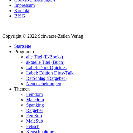
Impressum
Kontakt
BfSG
Copyright © 2022 Schwarze-Zeilen Verlag
Startseite
Programm
alle Titel (E-Books)
aktuelle Titel (Buch)
Label: Dark Quickies
Label: Edition Dirty-Talk
RatSchlag (Ratgeber)
Neuerscheinungen
Themen
Femdom
Maledom
Spanking
Ratgeber
FemSub
MaleSub
Fetisch
Keuschhaltung