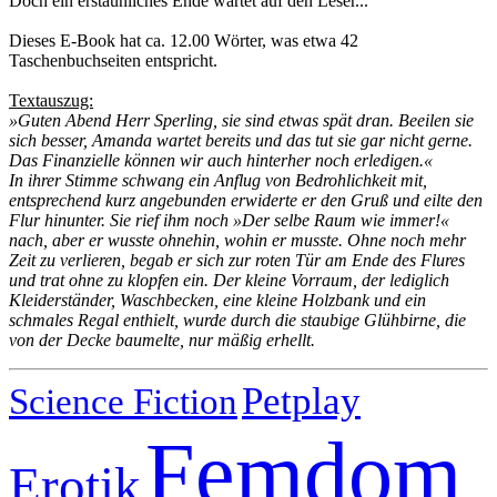
Doch ein erstaunliches Ende wartet auf den Leser...
Dieses E-Book hat ca. 12.00 Wörter, was etwa 42
Taschenbuchseiten entspricht.
Textauszug:
»Guten Abend Herr Sperling, sie sind etwas spät dran. Beeilen sie
sich besser, Amanda wartet bereits und das tut sie gar nicht gerne.
Das Finanzielle können wir auch hinterher noch erledigen.«
In ihrer Stimme schwang ein Anflug von Bedrohlichkeit mit,
entsprechend kurz angebunden erwiderte er den Gruß und eilte den
Flur hinunter. Sie rief ihm noch »Der selbe Raum wie immer!«
nach, aber er wusste ohnehin, wohin er musste. Ohne noch mehr
Zeit zu verlieren, begab er sich zur roten Tür am Ende des Flures
und trat ohne zu klopfen ein. Der kleine Vorraum, der lediglich
Kleiderständer, Waschbecken, eine kleine Holzbank und ein
schmales Regal enthielt, wurde durch die staubige Glühbirne, die
von der Decke baumelte, nur mäßig erhellt.
Petplay
Science Fiction
Femdom
Erotik