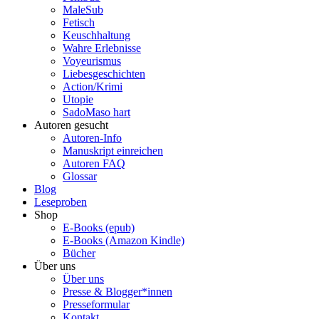
MaleSub
Fetisch
Keuschhaltung
Wahre Erlebnisse
Voyeurismus
Liebesgeschichten
Action/Krimi
Utopie
SadoMaso hart
Autoren gesucht
Autoren-Info
Manuskript einreichen
Autoren FAQ
Glossar
Blog
Leseproben
Shop
E-Books (epub)
E-Books (Amazon Kindle)
Bücher
Über uns
Über uns
Presse & Blogger*innen
Presseformular
Kontakt