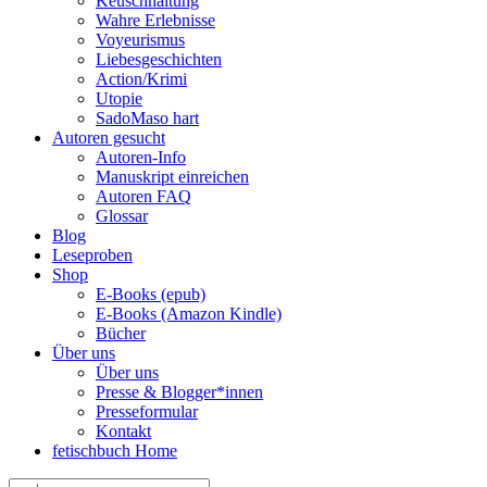
Keuschhaltung
Wahre Erlebnisse
Voyeurismus
Liebesgeschichten
Action/Krimi
Utopie
SadoMaso hart
Autoren gesucht
Autoren-Info
Manuskript einreichen
Autoren FAQ
Glossar
Blog
Leseproben
Shop
E-Books (epub)
E-Books (Amazon Kindle)
Bücher
Über uns
Über uns
Presse & Blogger*innen
Presseformular
Kontakt
fetischbuch Home