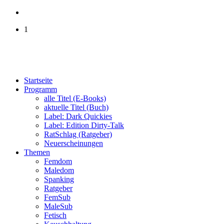
1
Startseite
Programm
alle Titel (E-Books)
aktuelle Titel (Buch)
Label: Dark Quickies
Label: Edition Dirty-Talk
RatSchlag (Ratgeber)
Neuerscheinungen
Themen
Femdom
Maledom
Spanking
Ratgeber
FemSub
MaleSub
Fetisch