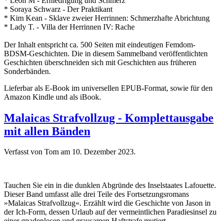
* Leon M - Erniedrigung und Schmerz
* Soraya Schwarz - Der Praktikant
* Kim Kean - Sklave zweier Herrinnen: Schmerzhafte Abrichtung
* Lady T. - Villa der Herrinnen IV: Rache
Der Inhalt entspricht ca. 500 Seiten mit eindeutigen Femdom-
BDSM-Geschichten. Die in diesem Sammelband veröffentlichten
Geschichten überschneiden sich mit Geschichten aus früheren
Sonderbänden.
Lieferbar als E-Book im universellen EPUB-Format, sowie für den
Amazon Kindle und als iBook.
Malaicas Strafvollzug - Komplettausgabe
mit allen Bänden
Verfasst von Tom am
10. Dezember 2023
.
Tauchen Sie ein in die dunklen Abgründe des Inselstaates Lafouette.
Dieser Band umfasst alle drei Teile des Fortsetzungsromans
»Malaicas Strafvollzug«. Erzählt wird die Geschichte von Jason in
der Ich-Form, dessen Urlaub auf der vermeintlichen Paradiesinsel zu
einer gnadenlosen und grausamen Haftstrafe mutiert.