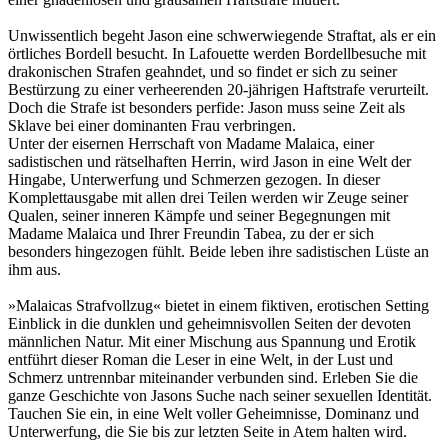
Unwissentlich begeht Jason eine schwerwiegende Straftat, als er ein
örtliches Bordell besucht. In Lafouette werden Bordellbesuche mit
drakonischen Strafen geahndet, und so findet er sich zu seiner
Bestürzung zu einer verheerenden 20-jährigen Haftstrafe verurteilt.
Doch die Strafe ist besonders perfide: Jason muss seine Zeit als
Sklave bei einer dominanten Frau verbringen.
Unter der eisernen Herrschaft von Madame Malaica, einer
sadistischen und rätselhaften Herrin, wird Jason in eine Welt der
Hingabe, Unterwerfung und Schmerzen gezogen. In dieser
Komplettausgabe mit allen drei Teilen werden wir Zeuge seiner
Qualen, seiner inneren Kämpfe und seiner Begegnungen mit
Madame Malaica und Ihrer Freundin Tabea, zu der er sich
besonders hingezogen fühlt. Beide leben ihre sadistischen Lüste an
ihm aus.
»Malaicas Strafvollzug« bietet in einem fiktiven, erotischen Setting
Einblick in die dunklen und geheimnisvollen Seiten der devoten
männlichen Natur. Mit einer Mischung aus Spannung und Erotik
entführt dieser Roman die Leser in eine Welt, in der Lust und
Schmerz untrennbar miteinander verbunden sind. Erleben Sie die
ganze Geschichte von Jasons Suche nach seiner sexuellen Identität.
Tauchen Sie ein, in eine Welt voller Geheimnisse, Dominanz und
Unterwerfung, die Sie bis zur letzten Seite in Atem halten wird.