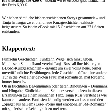
für unschlagbare 4,99 €
- überall wo es eBooks gibt. Danach ist
der Preis 6,99 €
Wir haben sämtliche bisher erschienenen Storys gesammelt – und
Tanja hat sogar zwei brandneue Kurzgeschichten exklusiv
beigesteuert. So ist ein eBook mit 15 Geschichten auf 271 Seiten
entstanden.
Klappentext:
Fünfzehn Geschichten. Fünfzehn Wege, sich hinzugeben.
Mit diesem Sammelband vereint Tanja Russ all ihre bisherigen
BDSM-Kurzgeschichten – ergänzt um zwei völlig neue, bisher
unveröffentlichte Erzählungen. Jede Geschichte öffnet eine andere
Tür in die Welt einer devoten Frau: mal romantisch, mal fordernd,
immer intensiv.
Ob in flüchtigen Begegnungen oder tiefen Bindungen – Dominanz
und Hingabe, Zärtlichkeit und Schmerz verschmelzen in diesen
Erzählungen zu einem sinnlichen Tanz. Tanja Russ versteht es wie
kaum eine andere, Fantasien lebendig werden zu lassen und den
„Spagat aus heißem (Lese-)Porno und emotionaler SM-Romanze“
mit spielerischer Leichtigkeit zu meistern.