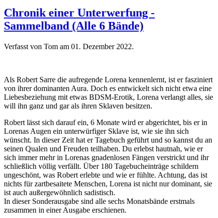
Chronik einer Unterwerfung -
Sammelband (Alle 6 Bände)
Verfasst von Tom am
01. Dezember 2022
.
Als Robert Sarre die aufregende Lorena kennenlernt, ist er fasziniert
von ihrer dominanten Aura. Doch es entwickelt sich nicht etwa eine
Liebesbeziehung mit etwas BDSM-Erotik, Lorena verlangt alles, sie
will ihn ganz und gar als ihren Sklaven besitzen.
Robert lässt sich darauf ein, 6 Monate wird er abgerichtet, bis er in
Lorenas Augen ein unterwürfiger Sklave ist, wie sie ihn sich
wünscht. In dieser Zeit hat er Tagebuch geführt und so kannst du an
seinen Qualen und Freuden teilhaben. Du erlebst hautnah, wie er
sich immer mehr in Lorenas gnadenlosen Fängen verstrickt und ihr
schließlich völlig verfällt. Über 180 Tagebucheinträge schildern
ungeschönt, was Robert erlebte und wie er fühlte. Achtung, das ist
nichts für zartbesaitete Menschen, Lorena ist nicht nur dominant, sie
ist auch außergewöhnlich sadistisch.
In dieser Sonderausgabe sind alle sechs Monatsbände erstmals
zusammen in einer Ausgabe erschienen.