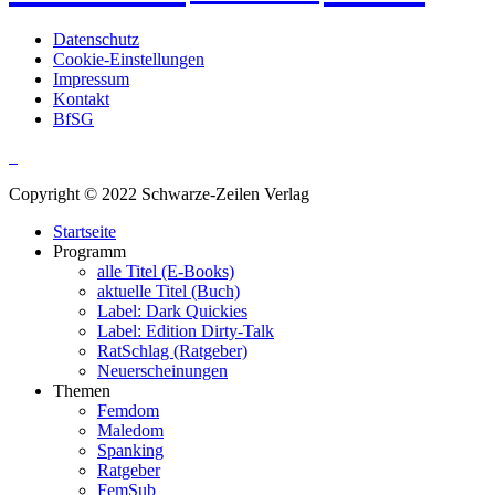
Datenschutz
Cookie-Einstellungen
Impressum
Kontakt
BfSG
Copyright © 2022 Schwarze-Zeilen Verlag
Startseite
Programm
alle Titel (E-Books)
aktuelle Titel (Buch)
Label: Dark Quickies
Label: Edition Dirty-Talk
RatSchlag (Ratgeber)
Neuerscheinungen
Themen
Femdom
Maledom
Spanking
Ratgeber
FemSub