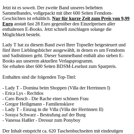
Jetzt ist es soweit. Der zweite Band unseres beliebten
Sammelbandes, vollgepackt mit über 600 Seiten Femdom-
Geschichten ist erhältlich.
Nur für kurze Zeit zum Preis von 9,99
Euro
anstatt fast 28 Euro gegenüber den Einzelpreisen aller
enthaltenen E-Books. Jetzt schnell zuschlagen solange die
Möglichkeit besteht.
Lady T hat zu diesem Band zwei Ihrer Topseller beigesteuert und
fünf ihrer Lieblingsbücher ausgewählt, in denen es um Femdoms
und Sadistinnen geht. Dieser Sammelband enthält also sieben E-
Books aus unserem aktuellen Verlagsprogramm.
Sie erhalten über 600 Seiten BDSM-Leselust zum Sparpreis.
Enthalten sind die folgenden Top-Titel:
- Lady T - Domina beim Shoppen (Villa der Herrinnen I)
- Erica Lys - Rechtlos
- Caro Bosch - Die Rache einer schönen Frau
- Gregor Heiligmann - Familiensklave
- Lady T - Einzug in die Villa (Villa der Herrinnen II)
- Soraya Schwarz - Bestrafung auf der Burg
- Vanessa Haßler - Dressur zum Ponyboy
Der Inhalt entspricht ca. 620 Taschenbuchseiten mit eindeutigen