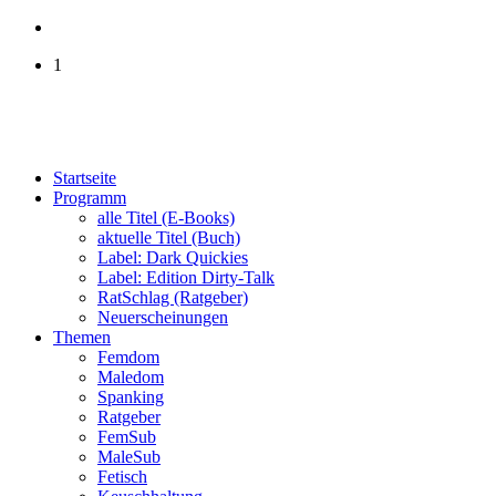
1
Startseite
Programm
alle Titel (E-Books)
aktuelle Titel (Buch)
Label: Dark Quickies
Label: Edition Dirty-Talk
RatSchlag (Ratgeber)
Neuerscheinungen
Themen
Femdom
Maledom
Spanking
Ratgeber
FemSub
MaleSub
Fetisch