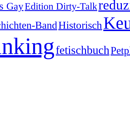
reduz
us
Gay
Edition Dirty-Talk
Keu
Historisch
hichten-Band
nking
fetischbuch
Petp