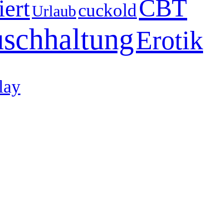
CBT
iert
cuckold
Urlaub
schhaltung
Erotik
lay