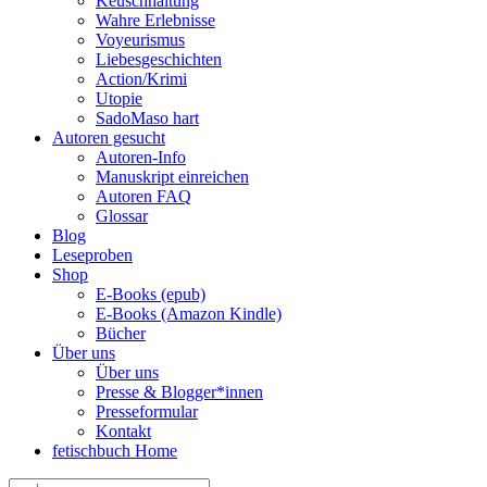
Keuschhaltung
Wahre Erlebnisse
Voyeurismus
Liebesgeschichten
Action/Krimi
Utopie
SadoMaso hart
Autoren gesucht
Autoren-Info
Manuskript einreichen
Autoren FAQ
Glossar
Blog
Leseproben
Shop
E-Books (epub)
E-Books (Amazon Kindle)
Bücher
Über uns
Über uns
Presse & Blogger*innen
Presseformular
Kontakt
fetischbuch Home