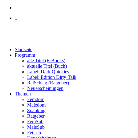
1
Startseite
Programm
alle Titel (E-Books)
aktuelle Titel (Buch)
Label: Dark Quickies
Label: Edition Dirty-Talk
RatSchlag (Ratgeber)
Neuerscheinungen
Themen
Femdom
Maledom
Spanking
Ratgeber
FemSub
MaleSub
Fetisch