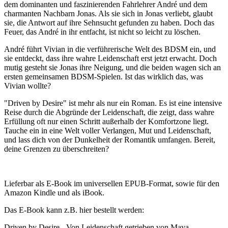
dem dominanten und faszinierenden Fahrlehrer André und dem
charmanten Nachbarn Jonas. Als sie sich in Jonas verliebt, glaubt
sie, die Antwort auf ihre Sehnsucht gefunden zu haben. Doch das
Feuer, das André in ihr entfacht, ist nicht so leicht zu löschen.
André führt Vivian in die verführerische Welt des BDSM ein, und
sie entdeckt, dass ihre wahre Leidenschaft erst jetzt erwacht. Doch
mutig gesteht sie Jonas ihre Neigung, und die beiden wagen sich an
ersten gemeinsamen BDSM-Spielen. Ist das wirklich das, was
Vivian wollte?
"Driven by Desire" ist mehr als nur ein Roman. Es ist eine intensive
Reise durch die Abgründe der Leidenschaft, die zeigt, dass wahre
Erfüllung oft nur einen Schritt außerhalb der Komfortzone liegt.
Tauche ein in eine Welt voller Verlangen, Mut und Leidenschaft,
und lass dich von der Dunkelheit der Romantik umfangen. Bereit,
deine Grenzen zu überschreiten?
Lieferbar als E-Book im universellen EPUB-Format, sowie für den
Amazon Kindle und als iBook.
Das E-Book kann z.B. hier bestellt werden:
Driven by Desire - Von Leidenschaft getrieben von
Maya