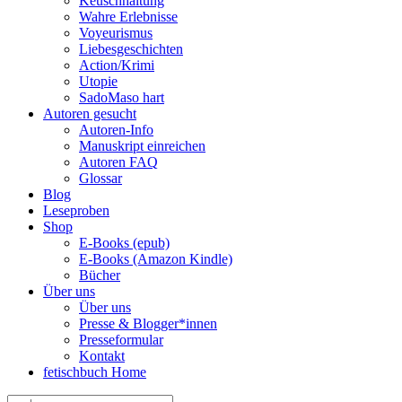
Keuschhaltung
Wahre Erlebnisse
Voyeurismus
Liebesgeschichten
Action/Krimi
Utopie
SadoMaso hart
Autoren gesucht
Autoren-Info
Manuskript einreichen
Autoren FAQ
Glossar
Blog
Leseproben
Shop
E-Books (epub)
E-Books (Amazon Kindle)
Bücher
Über uns
Über uns
Presse & Blogger*innen
Presseformular
Kontakt
fetischbuch Home