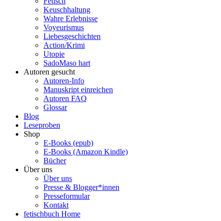
Fetisch
Keuschhaltung
Wahre Erlebnisse
Voyeurismus
Liebesgeschichten
Action/Krimi
Utopie
SadoMaso hart
Autoren gesucht
Autoren-Info
Manuskript einreichen
Autoren FAQ
Glossar
Blog
Leseproben
Shop
E-Books (epub)
E-Books (Amazon Kindle)
Bücher
Über uns
Über uns
Presse & Blogger*innen
Presseformular
Kontakt
fetischbuch Home