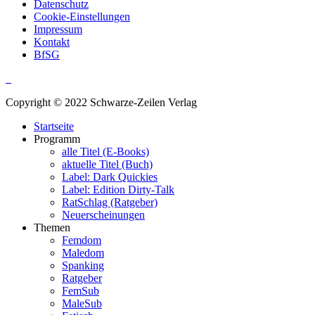
Datenschutz
Cookie-Einstellungen
Impressum
Kontakt
BfSG
Copyright © 2022 Schwarze-Zeilen Verlag
Startseite
Programm
alle Titel (E-Books)
aktuelle Titel (Buch)
Label: Dark Quickies
Label: Edition Dirty-Talk
RatSchlag (Ratgeber)
Neuerscheinungen
Themen
Femdom
Maledom
Spanking
Ratgeber
FemSub
MaleSub