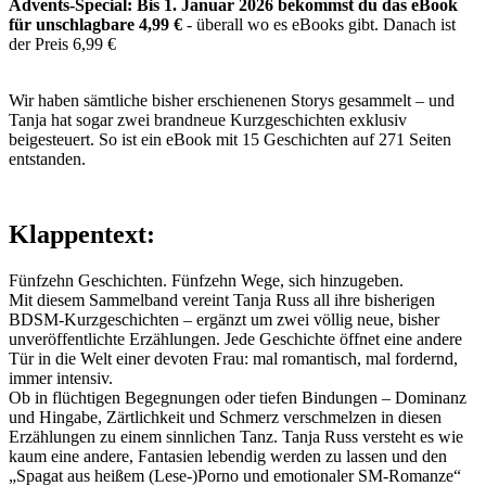
Advents-Special: Bis 1. Januar 2026 bekommst du das eBook
für unschlagbare 4,99 €
- überall wo es eBooks gibt. Danach ist
der Preis 6,99 €
Wir haben sämtliche bisher erschienenen Storys gesammelt – und
Tanja hat sogar zwei brandneue Kurzgeschichten exklusiv
beigesteuert. So ist ein eBook mit 15 Geschichten auf 271 Seiten
entstanden.
Klappentext:
Fünfzehn Geschichten. Fünfzehn Wege, sich hinzugeben.
Mit diesem Sammelband vereint Tanja Russ all ihre bisherigen
BDSM-Kurzgeschichten – ergänzt um zwei völlig neue, bisher
unveröffentlichte Erzählungen. Jede Geschichte öffnet eine andere
Tür in die Welt einer devoten Frau: mal romantisch, mal fordernd,
immer intensiv.
Ob in flüchtigen Begegnungen oder tiefen Bindungen – Dominanz
und Hingabe, Zärtlichkeit und Schmerz verschmelzen in diesen
Erzählungen zu einem sinnlichen Tanz. Tanja Russ versteht es wie
kaum eine andere, Fantasien lebendig werden zu lassen und den
„Spagat aus heißem (Lese-)Porno und emotionaler SM-Romanze“