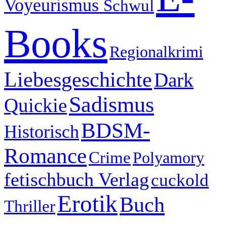
Voyeurismus
Schwul
Books
Regionalkrimi
Liebesgeschichte
Dark
Sadismus
Quickie
BDSM-
Historisch
Romance
Crime
Polyamory
fetischbuch Verlag
cuckold
Erotik
Buch
Thriller