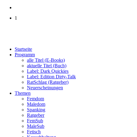
1
Startseite
Programm
alle Titel (E-Books)
aktuelle Titel (Buch)
Label: Dark Quickies
Label: Edition Dirty-Talk
RatSchlag (Ratgeber)
Neuerscheinungen
Themen
Femdom
Maledom
Spanking
Ratgeber
FemSub
MaleSub
Fetisch