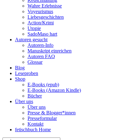
Keuschhaltung
Wahre Erlebnisse
Voyeurismus
Liebesgeschichten
Action/Krimi
Utopie
SadoMaso hart
Autoren gesucht
Autoren-Info
Manuskript einreichen
Autoren FAQ
Glossar
Blog
Leseproben
Shop
E-Books (epub)
E-Books (Amazon Kindle)
Bücher
Über uns
Über uns
Presse & Blogger*innen
Presseformular
Kontakt
fetischbuch Home