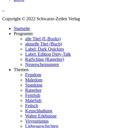
Copyright © 2022 Schwarze-Zeilen Verlag
Startseite
Programm
alle Titel (E-Books)
aktuelle Titel (Buch)
Label: Dark Quickies
Label: Edition Dirty-Talk
RatSchlag (Ratgeber)
Neuerscheinungen
Themen
Femdom
Maledom
Spanking
Ratgeber
FemSub
MaleSub
Fetisch
Keuschhaltung
Wahre Erlebnisse
Voyeurismus
Liebesgeschichten