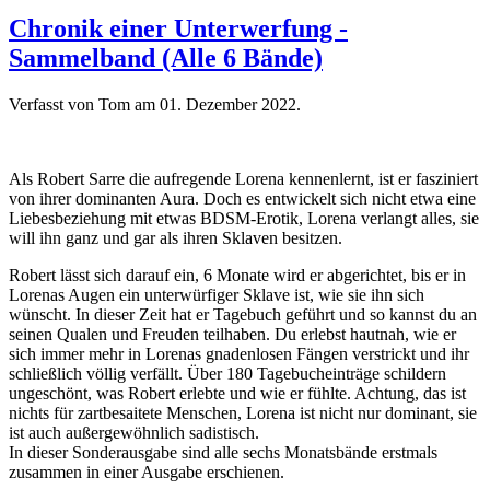
Chronik einer Unterwerfung -
Sammelband (Alle 6 Bände)
Verfasst von Tom am
01. Dezember 2022
.
Als Robert Sarre die aufregende Lorena kennenlernt, ist er fasziniert
von ihrer dominanten Aura. Doch es entwickelt sich nicht etwa eine
Liebesbeziehung mit etwas BDSM-Erotik, Lorena verlangt alles, sie
will ihn ganz und gar als ihren Sklaven besitzen.
Robert lässt sich darauf ein, 6 Monate wird er abgerichtet, bis er in
Lorenas Augen ein unterwürfiger Sklave ist, wie sie ihn sich
wünscht. In dieser Zeit hat er Tagebuch geführt und so kannst du an
seinen Qualen und Freuden teilhaben. Du erlebst hautnah, wie er
sich immer mehr in Lorenas gnadenlosen Fängen verstrickt und ihr
schließlich völlig verfällt. Über 180 Tagebucheinträge schildern
ungeschönt, was Robert erlebte und wie er fühlte. Achtung, das ist
nichts für zartbesaitete Menschen, Lorena ist nicht nur dominant, sie
ist auch außergewöhnlich sadistisch.
In dieser Sonderausgabe sind alle sechs Monatsbände erstmals
zusammen in einer Ausgabe erschienen.