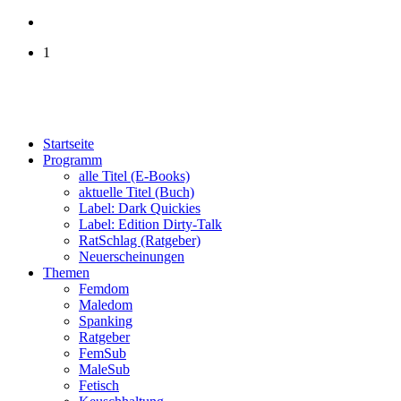
1
Startseite
Programm
alle Titel (E-Books)
aktuelle Titel (Buch)
Label: Dark Quickies
Label: Edition Dirty-Talk
RatSchlag (Ratgeber)
Neuerscheinungen
Themen
Femdom
Maledom
Spanking
Ratgeber
FemSub
MaleSub
Fetisch