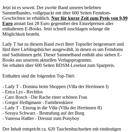
Jetzt ist es soweit. Der zweite Band unseres beliebten
Sammelbandes, vollgepackt mit über 600 Seiten Femdom-
Geschichten ist erhältlich.
Nur für kurze Zeit zum Preis von 9,99
Euro
anstatt fast 28 Euro gegenüber den Einzelpreisen aller
enthaltenen E-Books. Jetzt schnell zuschlagen solange die
Möglichkeit besteht.
Lady T hat zu diesem Band zwei Ihrer Topseller beigesteuert und
fünf ihrer Lieblingsbücher ausgewählt, in denen es um Femdoms
und Sadistinnen geht. Dieser Sammelband enthält also sieben E-
Books aus unserem aktuellen Verlagsprogramm.
Sie erhalten über 600 Seiten BDSM-Leselust zum Sparpreis.
Enthalten sind die folgenden Top-Titel:
- Lady T - Domina beim Shoppen (Villa der Herrinnen I)
- Erica Lys - Rechtlos
- Caro Bosch - Die Rache einer schönen Frau
- Gregor Heiligmann - Familiensklave
- Lady T - Einzug in die Villa (Villa der Herrinnen II)
- Soraya Schwarz - Bestrafung auf der Burg
- Vanessa Haßler - Dressur zum Ponyboy
Der Inhalt entspricht ca. 620 Taschenbuchseiten mit eindeutigen