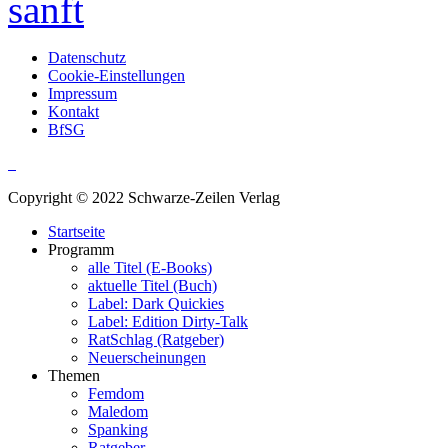
sanft
Datenschutz
Cookie-Einstellungen
Impressum
Kontakt
BfSG
Copyright © 2022 Schwarze-Zeilen Verlag
Startseite
Programm
alle Titel (E-Books)
aktuelle Titel (Buch)
Label: Dark Quickies
Label: Edition Dirty-Talk
RatSchlag (Ratgeber)
Neuerscheinungen
Themen
Femdom
Maledom
Spanking
Ratgeber