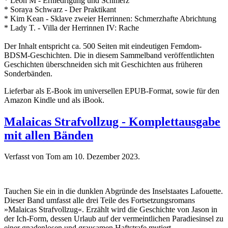
* Leon M - Erniedrigung und Schmerz
* Soraya Schwarz - Der Praktikant
* Kim Kean - Sklave zweier Herrinnen: Schmerzhafte Abrichtung
* Lady T. - Villa der Herrinnen IV: Rache
Der Inhalt entspricht ca. 500 Seiten mit eindeutigen Femdom-
BDSM-Geschichten. Die in diesem Sammelband veröffentlichten
Geschichten überschneiden sich mit Geschichten aus früheren
Sonderbänden.
Lieferbar als E-Book im universellen EPUB-Format, sowie für den
Amazon Kindle und als iBook.
Malaicas Strafvollzug - Komplettausgabe
mit allen Bänden
Verfasst von Tom am
10. Dezember 2023
.
Tauchen Sie ein in die dunklen Abgründe des Inselstaates Lafouette.
Dieser Band umfasst alle drei Teile des Fortsetzungsromans
»Malaicas Strafvollzug«. Erzählt wird die Geschichte von Jason in
der Ich-Form, dessen Urlaub auf der vermeintlichen Paradiesinsel zu
einer gnadenlosen und grausamen Haftstrafe mutiert.