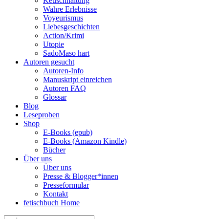
Keuschhaltung
Wahre Erlebnisse
Voyeurismus
Liebesgeschichten
Action/Krimi
Utopie
SadoMaso hart
Autoren gesucht
Autoren-Info
Manuskript einreichen
Autoren FAQ
Glossar
Blog
Leseproben
Shop
E-Books (epub)
E-Books (Amazon Kindle)
Bücher
Über uns
Über uns
Presse & Blogger*innen
Presseformular
Kontakt
fetischbuch Home