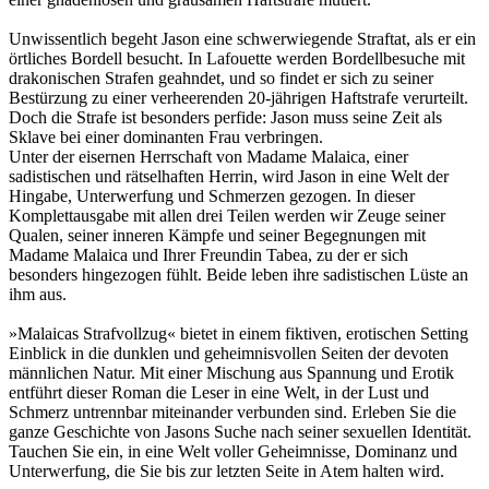
Unwissentlich begeht Jason eine schwerwiegende Straftat, als er ein
örtliches Bordell besucht. In Lafouette werden Bordellbesuche mit
drakonischen Strafen geahndet, und so findet er sich zu seiner
Bestürzung zu einer verheerenden 20-jährigen Haftstrafe verurteilt.
Doch die Strafe ist besonders perfide: Jason muss seine Zeit als
Sklave bei einer dominanten Frau verbringen.
Unter der eisernen Herrschaft von Madame Malaica, einer
sadistischen und rätselhaften Herrin, wird Jason in eine Welt der
Hingabe, Unterwerfung und Schmerzen gezogen. In dieser
Komplettausgabe mit allen drei Teilen werden wir Zeuge seiner
Qualen, seiner inneren Kämpfe und seiner Begegnungen mit
Madame Malaica und Ihrer Freundin Tabea, zu der er sich
besonders hingezogen fühlt. Beide leben ihre sadistischen Lüste an
ihm aus.
»Malaicas Strafvollzug« bietet in einem fiktiven, erotischen Setting
Einblick in die dunklen und geheimnisvollen Seiten der devoten
männlichen Natur. Mit einer Mischung aus Spannung und Erotik
entführt dieser Roman die Leser in eine Welt, in der Lust und
Schmerz untrennbar miteinander verbunden sind. Erleben Sie die
ganze Geschichte von Jasons Suche nach seiner sexuellen Identität.
Tauchen Sie ein, in eine Welt voller Geheimnisse, Dominanz und
Unterwerfung, die Sie bis zur letzten Seite in Atem halten wird.