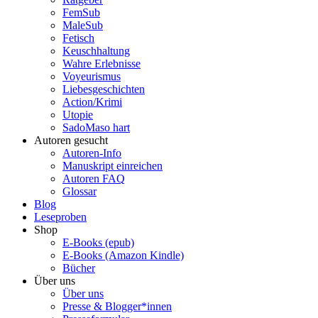
FemSub
MaleSub
Fetisch
Keuschhaltung
Wahre Erlebnisse
Voyeurismus
Liebesgeschichten
Action/Krimi
Utopie
SadoMaso hart
Autoren gesucht
Autoren-Info
Manuskript einreichen
Autoren FAQ
Glossar
Blog
Leseproben
Shop
E-Books (epub)
E-Books (Amazon Kindle)
Bücher
Über uns
Über uns
Presse & Blogger*innen